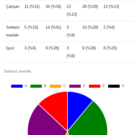
Çalışan
11 (%11)
34 (%34)
13
29 (%29)
13 (%13)
(%13)
Serbest
5 (%15)
14 (%41)
3
10 (%29)
2 (%6)
meslek
(%9)
İşsiz
3 (%9)
9 (%28)
3
9 (%28)
8 (%25)
(%9)
Serbest meslek: