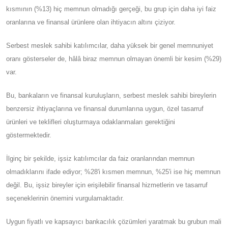
kısmının (%13) hiç memnun olmadığı gerçeği, bu grup için daha iyi faiz
oranlarına ve finansal ürünlere olan ihtiyacın altını çiziyor.
Serbest meslek sahibi katılımcılar, daha yüksek bir genel memnuniyet
oranı gösterseler de, hâlâ biraz memnun olmayan önemli bir kesim (%29)
var.
Bu, bankaların ve finansal kuruluşların, serbest meslek sahibi bireylerin
benzersiz ihtiyaçlarına ve finansal durumlarına uygun, özel tasarruf
ürünleri ve teklifleri oluşturmaya odaklanmaları gerektiğini
göstermektedir.
İlginç bir şekilde, işsiz katılımcılar da faiz oranlarından memnun
olmadıklarını ifade ediyor; %28'i kısmen memnun, %25'i ise hiç memnun
değil. Bu, işsiz bireyler için erişilebilir finansal hizmetlerin ve tasarruf
seçeneklerinin önemini vurgulamaktadır.
Uygun fiyatlı ve kapsayıcı bankacılık çözümleri yaratmak bu grubun mali