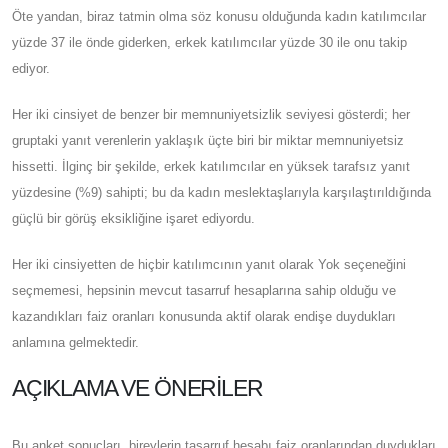
Öte yandan, biraz tatmin olma söz konusu olduğunda kadın katılımcılar
yüzde 37 ile önde giderken, erkek katılımcılar yüzde 30 ile onu takip
ediyor.
Her iki cinsiyet de benzer bir memnuniyetsizlik seviyesi gösterdi; her
gruptaki yanıt verenlerin yaklaşık üçte biri bir miktar memnuniyetsiz
hissetti. İlginç bir şekilde, erkek katılımcılar en yüksek tarafsız yanıt
yüzdesine (%9) sahipti; bu da kadın meslektaşlarıyla karşılaştırıldığında
güçlü bir görüş eksikliğine işaret ediyordu.
Her iki cinsiyetten de hiçbir katılımcının yanıt olarak Yok seçeneğini
seçmemesi, hepsinin mevcut tasarruf hesaplarına sahip olduğu ve
kazandıkları faiz oranları konusunda aktif olarak endişe duydukları
anlamına gelmektedir.
AÇIKLAMA VE ÖNERILER
Bu anket sonuçları, bireylerin tasarruf hesabı faiz oranlarından duydukları