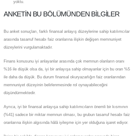
yoktu.
ANKETIN BU BÖLÜMÜNDEN BILGILER
Bu anket sonuçları, farklı finansal anlayış düzeylerine sahip katılımcılar
arasında tasarruf hesabı faiz oranlarına ilişkin değişen memnuniyet
düzeylerini vurgulamaktadır.
Finans konusunu iyi anlayanlar arasında çok memnun olanların oranı
%16 ile düşük olsa da, iyi bir anlayışa sahip olmayanlar için bu oran %5
ile daha da düşük. Bu durum finansal okuryazarlığın faiz oranlarından
memnuniyet düzeyinin belirlenmesinde rol oynayabileceğini
düşündürmektedir.
Ayrıca, iyi bir finansal anlayışa sahip katılımcıların önemli bir kısmının
(%41) sadece bir miktar memnun olması, bu grubun tasarruf hesabı faiz
oranlarına ilişkin algısında hâlâ iyileşme için yer olduğuna işaret ediyor.