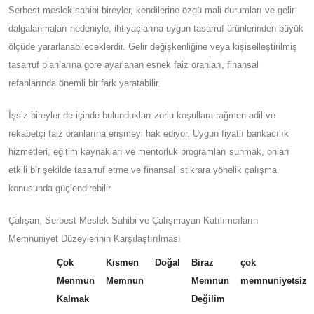
Serbest meslek sahibi bireyler, kendilerine özgü mali durumları ve gelir
dalgalanmaları nedeniyle, ihtiyaçlarına uygun tasarruf ürünlerinden büyük
ölçüde yararlanabileceklerdir. Gelir değişkenliğine veya kişiselleştirilmiş
tasarruf planlarına göre ayarlanan esnek faiz oranları, finansal
refahlarında önemli bir fark yaratabilir.
İşsiz bireyler de içinde bulundukları zorlu koşullara rağmen adil ve
rekabetçi faiz oranlarına erişmeyi hak ediyor. Uygun fiyatlı bankacılık
hizmetleri, eğitim kaynakları ve mentorluk programları sunmak, onları
etkili bir şekilde tasarruf etme ve finansal istikrara yönelik çalışma
konusunda güçlendirebilir.
Çalışan, Serbest Meslek Sahibi ve Çalışmayan Katılımcıların
Memnuniyet Düzeylerinin Karşılaştırılması
Çok
Kısmen
Doğal
Biraz
çok
Menmun
Memnun
Memnun
memnuniyetsiz
Kalmak
Değilim