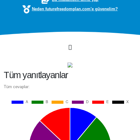
Neden futurefreedomplan.com'e güvenelim?
Tüm yanıtlayanlar
Tüm cevaplar: