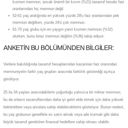
kısmen memnun, ancak önemli bir kısım (%21) tasarruf hesabı faiz
oranlarından hiç memnun değil.
52-61 yaş aralığında en yüksek yüzde 29'u faiz oranlarından pek
memnun değilken, yüzde 24'ü çok memnun.
61-70 yaş grubu için en yaygın yanıt kısmen memnun (%32)
olurken, bunu biraz memnun değilim (%36) takip ediyor.
ANKETIN BU BÖLÜMÜNDEN BILGILER:
Verilere bakıldığında tasarruf hesaplarından kazanılan faiz oranından
memnuniyetin farklı yaş grupları arasında farklılık gösterdiği açıkça
görülüyor.
25 ila 34 yaşları arasındakilerin çoğunluğu yalnızca bir miktar memnun;
bu da onların tasarruflarından daha iyi getiri elde etmek için daha yüksek
beklentilere veya arzulara sahip olabileceklerini gösteriyor. Bunun nedeni,
bu yaş grubunun genellikle ev satın almak veya aile kurmak gibi daha
büyük tasarruf gerektiren finansal hedeflere sahip olması olabilir.