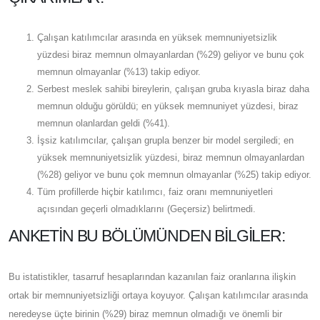
Çalışan katılımcılar arasında en yüksek memnuniyetsizlik
yüzdesi biraz memnun olmayanlardan (%29) geliyor ve bunu çok
memnun olmayanlar (%13) takip ediyor.
Serbest meslek sahibi bireylerin, çalışan gruba kıyasla biraz daha
memnun olduğu görüldü; en yüksek memnuniyet yüzdesi, biraz
memnun olanlardan geldi (%41).
İşsiz katılımcılar, çalışan grupla benzer bir model sergiledi; en
yüksek memnuniyetsizlik yüzdesi, biraz memnun olmayanlardan
(%28) geliyor ve bunu çok memnun olmayanlar (%25) takip ediyor.
Tüm profillerde hiçbir katılımcı, faiz oranı memnuniyetleri
açısından geçerli olmadıklarını (Geçersiz) belirtmedi.
ANKETIN BU BÖLÜMÜNDEN BILGILER:
Bu istatistikler, tasarruf hesaplarından kazanılan faiz oranlarına ilişkin
ortak bir memnuniyetsizliği ortaya koyuyor. Çalışan katılımcılar arasında
neredeyse üçte birinin (%29) biraz memnun olmadığı ve önemli bir