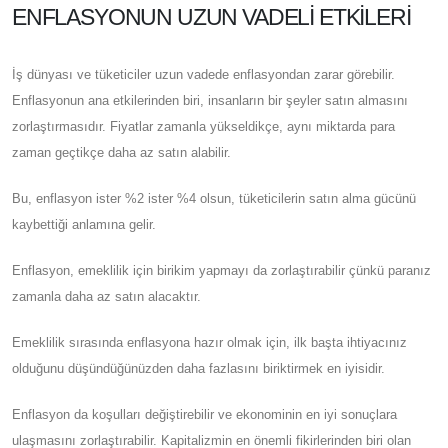
ENFLASYONUN UZUN VADELI ETKILERI
İş dünyası ve tüketiciler uzun vadede enflasyondan zarar görebilir.
Enflasyonun ana etkilerinden biri, insanların bir şeyler satın almasını
zorlaştırmasıdır. Fiyatlar zamanla yükseldikçe, aynı miktarda para
zaman geçtikçe daha az satın alabilir.
Bu, enflasyon ister %2 ister %4 olsun, tüketicilerin satın alma gücünü
kaybettiği anlamına gelir.
Enflasyon, emeklilik için birikim yapmayı da zorlaştırabilir çünkü paranız
zamanla daha az satın alacaktır.
Emeklilik sırasında enflasyona hazır olmak için, ilk başta ihtiyacınız
olduğunu düşündüğünüzden daha fazlasını biriktirmek en iyisidir.
Enflasyon da koşulları değiştirebilir ve ekonominin en iyi sonuçlara
ulaşmasını zorlaştırabilir. Kapitalizmin en önemli fikirlerinden biri olan