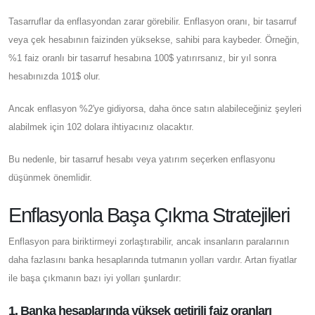
Tasarruflar da enflasyondan zarar görebilir. Enflasyon oranı, bir tasarruf
veya çek hesabının faizinden yüksekse, sahibi para kaybeder. Örneğin,
%1 faiz oranlı bir tasarruf hesabına 100$ yatırırsanız, bir yıl sonra
hesabınızda 101$ olur.
Ancak enflasyon %2'ye gidiyorsa, daha önce satın alabileceğiniz şeyleri
alabilmek için 102 dolara ihtiyacınız olacaktır.
Bu nedenle, bir tasarruf hesabı veya yatırım seçerken enflasyonu
düşünmek önemlidir.
Enflasyonla Başa Çıkma Stratejileri
Enflasyon para biriktirmeyi zorlaştırabilir, ancak insanların paralarının
daha fazlasını banka hesaplarında tutmanın yolları vardır. Artan fiyatlar
ile başa çıkmanın bazı iyi yolları şunlardır:
1. Banka hesaplarında yüksek getirili faiz oranları