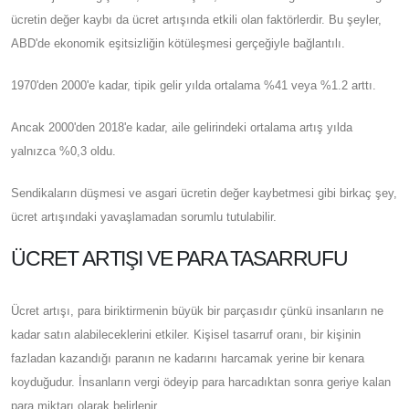
ücretin değer kaybı da ücret artışında etkili olan faktörlerdir. Bu şeyler,
ABD'de ekonomik eşitsizliğin kötüleşmesi gerçeğiyle bağlantılı.
1970'den 2000'e kadar, tipik gelir yılda ortalama %41 veya %1.2 arttı.
Ancak 2000'den 2018'e kadar, aile gelirindeki ortalama artış yılda
yalnızca %0,3 oldu.
Sendikaların düşmesi ve asgari ücretin değer kaybetmesi gibi birkaç şey,
ücret artışındaki yavaşlamadan sorumlu tutulabilir.
ÜCRET ARTIŞI VE PARA TASARRUFU
Ücret artışı, para biriktirmenin büyük bir parçasıdır çünkü insanların ne
kadar satın alabileceklerini etkiler. Kişisel tasarruf oranı, bir kişinin
fazladan kazandığı paranın ne kadarını harcamak yerine bir kenara
koyduğudur. İnsanların vergi ödeyip para harcadıktan sonra geriye kalan
para miktarı olarak belirlenir.