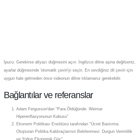
İpucu: Gerekirse altyazı düğmesini açın. İngilizce diline aşina değilseniz,
ayarlar düğmesinde 'otomatik çeviri'yi seçin. En sevdiğiniz dil çeviri için
uygun hale gelmeden önce videonun diline tıklamanız gerekebilir.
Bağlantılar ve referanslar
Adam Fergusson'dan "Para Öldüğünde: Weimar
Hiperenflasyonunun Kabusu"
Ekonomi Politikası Enstitüsü tarafından "Ücret Bastırma
Oluşturan Politika Kaldıraçlarının Belirlenmesi: Durgun Verimlilik
ve Yoğun Ekonomik Güç"