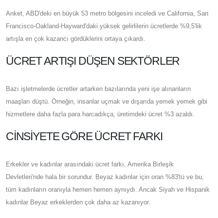
Anket, ABD'deki en büyük 53 metro bölgesini inceledi ve California, San
Francisco-Oakland-Hayward'daki yüksek gelirlilerin ücretlerde %9,5'lik
artışla en çok kazancı gördüklerini ortaya çıkardı.
ÜCRET ARTIŞI DÜŞEN SEKTÖRLER
Bazı işletmelerde ücretler artarken bazılarında yeni işe alınanların
maaşları düştü. Örneğin, insanlar uçmak ve dışarıda yemek yemek gibi
hizmetlere daha fazla para harcadıkça, üretimdeki ücret %3 azaldı.
CINSIYETE GÖRE ÜCRET FARKI
Erkekler ve kadınlar arasındaki ücret farkı, Amerika Birleşik
Devletleri'nde hala bir sorundur. Beyaz kadınlar için oran %83'tü ve bu,
tüm kadınların oranıyla hemen hemen aynıydı. Ancak Siyah ve Hispanik
kadınlar Beyaz erkeklerden çok daha az kazanıyor.