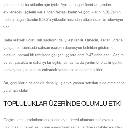
gösterirler ki bu şirketler için iyidir. Ayrıca, asgari ücret artışından
etkilenecek işçilerin yarısından fazlası kadın ve çocukların %28,2'sinin
federal asgari ücretin 9,80$'a yükseltilmesinden etkilenecek bir ebeveyni
var.
Daha yüksek ücret, ruh sağlığını da iyileştirebilir. Örneğin, asgari ücretle
çalışan bir fabrikada çalışan işçilerin depresyon belirtileri gösterme
olasılığı normal bir fabrikada çalışan işçilere göre %47 daha azdı. Geçim
ücreti, çocukların daha iyi bir eğitim almasına da yardımcı olabilir çünkü
ebeveynler çocuklarını çalışmak yerine okula gönderebilirler.
Bu, çocukların gelecekte daha iyi işler ve yaşam şansları elde etmelerine
yardımcı olabilir.
TOPLULUKLAR ÜZERINDE OLUMLU ETKI
Geçim ücreti, kadınların erkeklerle aynı ücreti almasını sağlayarak
toplumsal cinsiyet eşitliğinin yaygınlaşmasına yardımcı olabileceğinden