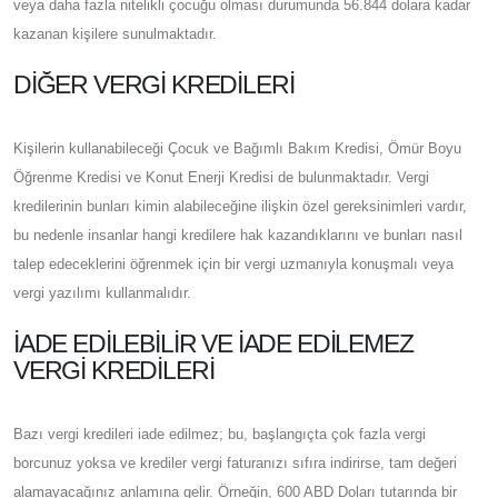
veya daha fazla nitelikli çocuğu olması durumunda 56.844 dolara kadar
kazanan kişilere sunulmaktadır.
DIĞER VERGI KREDILERI
Kişilerin kullanabileceği Çocuk ve Bağımlı Bakım Kredisi, Ömür Boyu
Öğrenme Kredisi ve Konut Enerji Kredisi de bulunmaktadır. Vergi
kredilerinin bunları kimin alabileceğine ilişkin özel gereksinimleri vardır,
bu nedenle insanlar hangi kredilere hak kazandıklarını ve bunları nasıl
talep edeceklerini öğrenmek için bir vergi uzmanıyla konuşmalı veya
vergi yazılımı kullanmalıdır.
İADE EDILEBILIR VE İADE EDILEMEZ
VERGI KREDILERI
Bazı vergi kredileri iade edilmez; bu, başlangıçta çok fazla vergi
borcunuz yoksa ve krediler vergi faturanızı sıfıra indirirse, tam değeri
alamayacağınız anlamına gelir. Örneğin, 600 ABD Doları tutarında bir