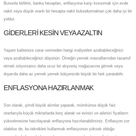
Bununla birlikte, banka hesapları, enflasyona karşı korunmak için evde
nakit veya düşük oranlı bir hesapta nakit bulundurmaktan çok daha iyi bir
yoldur.
GIDERLERI KESIN VEYA AZALTIN
Yaşam kalitenize zarar vermeden hangi maliyetleri azaltabileceğinizi
veya azaltabileceğinizi düşünün. Örneğin yemek masraflarından tasarruf
etmek istiyorsanız daha ucuz bir alışveriş mağazasına gitmek veya
dışarıda daha az yemek yemek bütçenizde büyük bir fark yaratabilir.
ENFLASYONA HAZIRLANMAK
Son olarak, şimdi büyük alımlar yaparak, mümkünse düşük faiz
oranlarıyla küçük miktarlarda borç alarak ve evinizi ve ailenizi fiyatların
yükselmesine hazırlayarak enflasyona hazırlanabilirsiniz. Enflasyon zor
olabilse de, bu teknikleri kullanmak enflasyonun yüksek olduğu