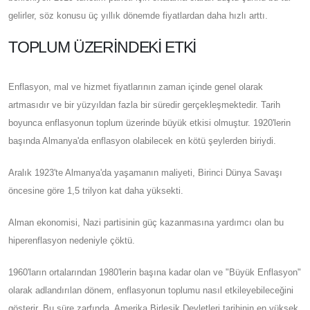
gelirler, söz konusu üç yıllık dönemde fiyatlardan daha hızlı arttı.
TOPLUM ÜZERINDEKI ETKI
Enflasyon, mal ve hizmet fiyatlarının zaman içinde genel olarak
artmasıdır ve bir yüzyıldan fazla bir süredir gerçekleşmektedir. Tarih
boyunca enflasyonun toplum üzerinde büyük etkisi olmuştur. 1920'lerin
başında Almanya'da enflasyon olabilecek en kötü şeylerden biriydi.
Aralık 1923'te Almanya'da yaşamanın maliyeti, Birinci Dünya Savaşı
öncesine göre 1,5 trilyon kat daha yüksekti.
Alman ekonomisi, Nazi partisinin güç kazanmasına yardımcı olan bu
hiperenflasyon nedeniyle çöktü.
1960'ların ortalarından 1980'lerin başına kadar olan ve "Büyük Enflasyon"
olarak adlandırılan dönem, enflasyonun toplumu nasıl etkileyebileceğini
gösterir. Bu süre zarfında, Amerika Birleşik Devletleri tarihinin en yüksek