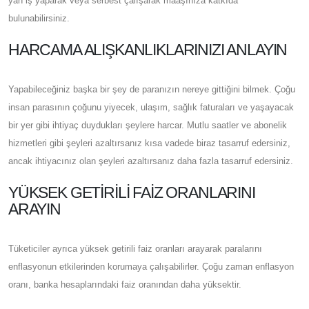
yan iş yaparak veya serbest çalışarak maaşınıza katkıda
bulunabilirsiniz.
HARCAMA ALIŞKANLIKLARINIZI ANLAYIN
Yapabileceğiniz başka bir şey de paranızın nereye gittiğini bilmek. Çoğu
insan parasının çoğunu yiyecek, ulaşım, sağlık faturaları ve yaşayacak
bir yer gibi ihtiyaç duydukları şeylere harcar. Mutlu saatler ve abonelik
hizmetleri gibi şeyleri azaltırsanız kısa vadede biraz tasarruf edersiniz,
ancak ihtiyacınız olan şeyleri azaltırsanız daha fazla tasarruf edersiniz.
YÜKSEK GETIRILI FAIZ ORANLARINI
ARAYIN
Tüketiciler ayrıca yüksek getirili faiz oranları arayarak paralarını
enflasyonun etkilerinden korumaya çalışabilirler. Çoğu zaman enflasyon
oranı, banka hesaplarındaki faiz oranından daha yüksektir.