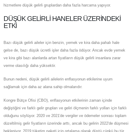
hizmetlere düşük gelirli gruplardan daha fazla harcama yapıyor.
DÜŞÜK GELIRLI HANELER ÜZERINDEKI
ETKI
Bazı düşük gelirli aileler için benzin, yemek ve kira daha pahalı hale
gelse de, bazı düşük ücretli işler daha fazla ödüyor. Ancak evde yemek
ve kira gibi bazı alanlarda artan fiyatların düşük gelirli insanlara zarar
verme olasılığı daha yüksektir.
Bunun nedeni, düşük gelirli ailelerin enflasyonun etkilerine uyum
sağlamak için daha az alana sahip olmalarıdır.
Kongre Bütçe Ofisi (CBO), enflasyonun etkilerinin zaman içinde
değiştiğini ve farklı gelir grupları ve geliri ölçmenin farklı yolları için farklı
olduğunu söylüyor. 2020 ve 2021'de vergiler ve ödemeler sonrası toplam
düzeltilmiş gelir fiyatların üzerinde arttı, ancak bu gelirin 2022'de düşmesi
bekleniyor. 2019 tüketim paketi için ortalama olarak düştü çünkü bu tür