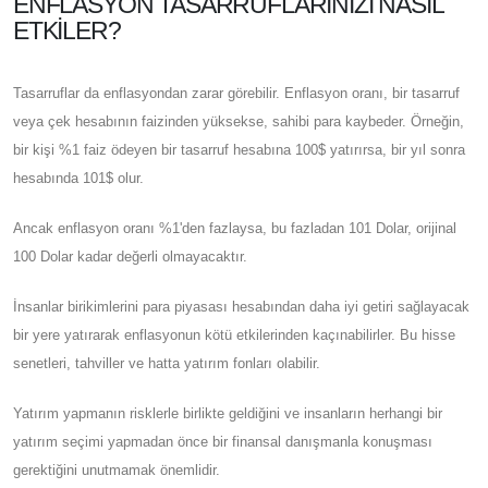
ENFLASYON TASARRUFLARINIZI NASIL
ETKILER?
Tasarruflar da enflasyondan zarar görebilir. Enflasyon oranı, bir tasarruf
veya çek hesabının faizinden yüksekse, sahibi para kaybeder. Örneğin,
bir kişi %1 faiz ödeyen bir tasarruf hesabına 100$ yatırırsa, bir yıl sonra
hesabında 101$ olur.
Ancak enflasyon oranı %1'den fazlaysa, bu fazladan 101 Dolar, orijinal
100 Dolar kadar değerli olmayacaktır.
İnsanlar birikimlerini para piyasası hesabından daha iyi getiri sağlayacak
bir yere yatırarak enflasyonun kötü etkilerinden kaçınabilirler. Bu hisse
senetleri, tahviller ve hatta yatırım fonları olabilir.
Yatırım yapmanın risklerle birlikte geldiğini ve insanların herhangi bir
yatırım seçimi yapmadan önce bir finansal danışmanla konuşması
gerektiğini unutmamak önemlidir.