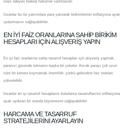
oranı ödeyen federal hükümet varlıklarıdır.
İnsanlar bu tür yatırımlara para yatırarak birikimlerinin enflasyona ayak
uydurmasını sağlayabilirler.
EN İYI FAIZ ORANLARINA SAHIP BIRIKIM
HESAPLARI İÇIN ALIŞVERIŞ YAPIN
En iyi faiz oranlarına sahip tasarruf hesapları için alışveriş yapmak,
paranızı güvende tutmanın başka bir yoludur. Ancak parayı çok uzun
süre bir kenara koymamak önemlidir, çünkü gelecekte faiz oranları
yükselebilir.
İnsanlar en iyi tasarruf hesaplarını bulurlarsa tasarruflarının enflasyona
ayak uyduran bir oranda büyümesini sağlayabilirler.
HARCAMA VE TASARRUF
STRATEJILERINI AYARLAYIN