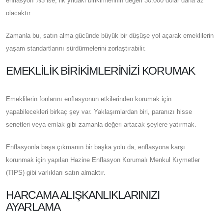
enflasyon %3 ise, ilk yıldaki birikimlerinin değeri 30.000 dolar daha az
olacaktır.
Zamanla bu, satın alma gücünde büyük bir düşüşe yol açarak emeklilerin
yaşam standartlarını sürdürmelerini zorlaştırabilir.
EMEKLILIK BIRIKIMLERINIZI KORUMAK
Emeklilerin fonlarını enflasyonun etkilerinden korumak için
yapabilecekleri birkaç şey var. Yaklaşımlardan biri, paranızı hisse
senetleri veya emlak gibi zamanla değeri artacak şeylere yatırmak.
Enflasyonla başa çıkmanın bir başka yolu da, enflasyona karşı
korunmak için yapılan Hazine Enflasyon Korumalı Menkul Kıymetler
(TIPS) gibi varlıkları satın almaktır.
HARCAMA ALIŞKANLIKLARINIZI
AYARLAMA