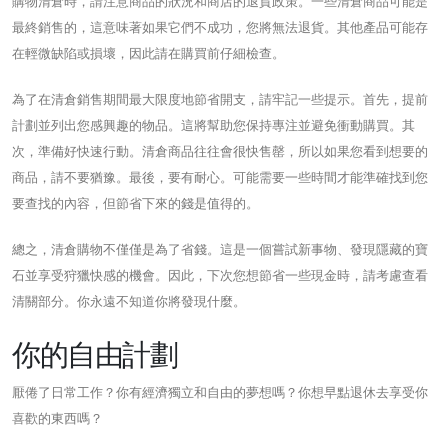
購物清倉時，請注意商品的狀況和商店的退貨政策。一些清倉商品可能是
最終銷售的，這意味著如果它們不成功，您將無法退貨。其他產品可能存
在輕微缺陷或損壞，因此請在購買前仔細檢查。
為了在清倉銷售期間最大限度地節省開支，請牢記一些提示。首先，提前
計劃並列出您感興趣的物品。這將幫助您保持專注並避免衝動購買。其
次，準備好快速行動。清倉商品往往會很快售罄，所以如果您看到想要的
商品，請不要猶豫。最後，要有耐心。可能需要一些時間才能準確找到您
要查找的內容，但節省下來的錢是值得的。
總之，清倉購物不僅僅是為了省錢。這是一個嘗試新事物、發現隱藏的寶
石並享受狩獵快感的機會。因此，下次您想節省一些現金時，請考慮查看
清關部分。你永遠不知道你將發現什麼。
你的自由計劃
厭倦了日常工作？你有經濟獨立和自由的夢想嗎？你想早點退休去享受你
喜歡的東西嗎？