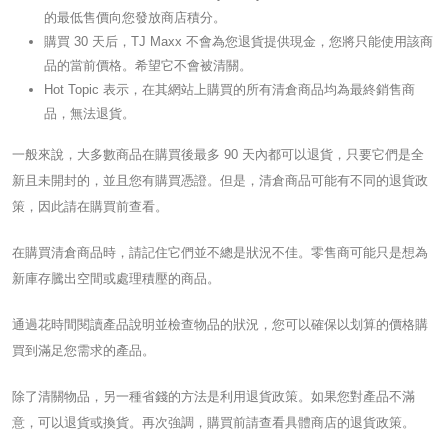
的最低售價向您發放商店積分。
購買 30 天后，TJ Maxx 不會為您退貨提供現金，您將只能使用該商
品的當前價格。希望它不會被清關。
Hot Topic 表示，在其網站上購買的所有清倉商品均為最終銷售商
品，無法退貨。
一般來說，大多數商品在購買後最多 90 天內都可以退貨，只要它們是全
新且未開封的，並且您有購買憑證。但是，清倉商品可能有不同的退貨政
策，因此請在購買前查看。
在購買清倉商品時，請記住它們並不總是狀況不佳。零售商可能只是想為
新庫存騰出空間或處理積壓的商品。
通過花時間閱讀產品說明並檢查物品的狀況，您可以確保以划算的價格購
買到滿足您需求的產品。
除了清關物品，另一種省錢的方法是利用退貨政策。如果您對產品不滿
意，可以退貨或換貨。再次強調，購買前請查看具體商店的退貨政策。