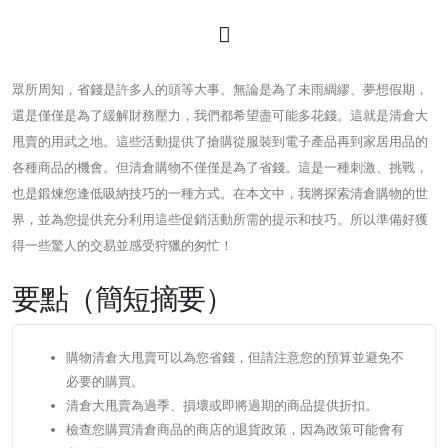
眾所周知，省錢是許多人的頭等大事。無論是為了未雨綢繆、夢想假期，
還是僅僅是為了緩解財務壓力，我們都希望盡可能多花錢。這就是清倉大
甩賣的用武之地。這些活動提供了搶購從服裝到電子產品再到家居用品的
各種商品的機會。但清倉購物不僅僅是為了省錢。這是一種刺激、挑戰，
也是鍛煉您逢低吸納技巧的一種方式。在本文中，我將探索清倉購物的世
界，並為您提供充分利用這些促銷活動所需的提示和技巧。所以準備好獲
得一些驚人的交易並感受狩獵的匆忙！
要點（簡短摘要）
購物清倉大甩賣可以為您省錢，但請注意您的預算並避免不
必要的購買。
清倉大甩賣為過季、損壞或即將過期的商品提供折扣。
檢查您購買清倉商品的商店的退貨政策，因為政策可能會有