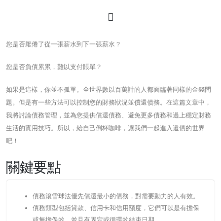
您是否厭倦了從一張薪水到下一張薪水？
您是否負債累累，難以支付賬單？
如果是這樣，你並不孤單。全世界數以百萬計的人都面臨著同樣的金錢問
題。但是有一些方法可以控制您的財務狀況並償還債務。在這篇文章中，
我將討論債務管理，並為您提供償還債務、避免更多債務和過上穩定財務
生活的實用技巧。所以，給自己倒杯咖啡，讓我們一起進入還債的世界
吧！
關鍵要點
債務滾雪球法優先償還最小的債務，對需要動力的人有效。
債務類型包括貸款、信用卡和信用額度，它們可以是有擔保
或無擔保的，並且有固定或循環的結束日期。