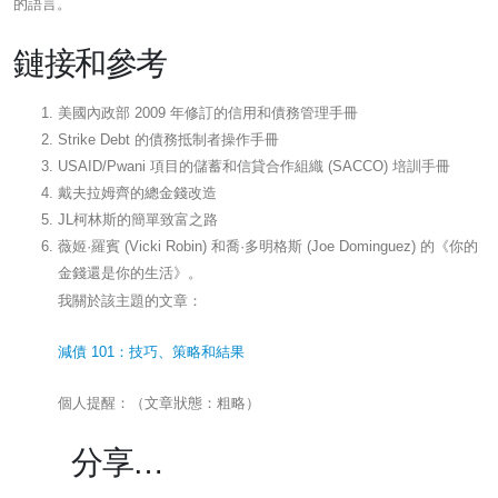
的語言。
鏈接和參考
美國內政部 2009 年修訂的信用和債務管理手冊
Strike Debt 的債務抵制者操作手冊
USAID/Pwani 項目的儲蓄和信貸合作組織 (SACCO) 培訓手冊
戴夫拉姆齊的總金錢改造
JL柯林斯的簡單致富之路
薇姬·羅賓 (Vicki Robin) 和喬·多明格斯 (Joe Dominguez) 的《你的
金錢還是你的生活》。
我關於該主題的文章：
減債 101：技巧、策略和結果
個人提醒：（文章狀態：粗略）
分享…