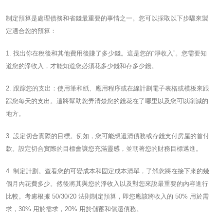
制定預算是處理債務和省錢最重要的事情之一。您可以採取以下步驟來製
定適合您的預算：
1. 找出你在稅後和其他費用後賺了多少錢。這是您的“淨收入”。您需要知
道您的淨收入，才能知道您必須花多少錢和存多少錢。
2. 跟踪您的支出：使用筆和紙、應用程序或在線計劃電子表格或模板來跟
踪您每天的支出。這將幫助您弄清楚您的錢花在了哪里以及您可以削減的
地方。
3. 設定切合實際的目標。例如，您可能想還清債務或存錢支付房屋的首付
款。設定切合實際的目標會讓您充滿靈感，並朝著您的財務目標邁進。
4. 制定計劃。查看您的可變成本和固定成本清單，了解您將在接下來的幾
個月內花費多少。然後將其與您的淨收入以及對您來說最重要的內容進行
比較。考慮根據 50/30/20 法則制定預算，即您應該將收入的 50% 用於需
求，30% 用於需求，20% 用於儲蓄和償還債務。