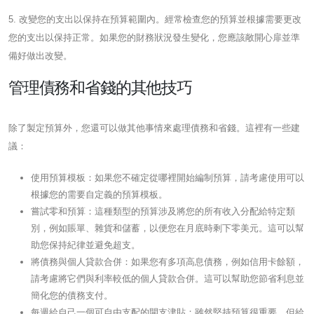
5. 改變您的支出以保持在預算範圍內。經常檢查您的預算並根據需要更改
您的支出以保持正常。如果您的財務狀況發生變化，您應該敞開心扉並準
備好做出改變。
管理債務和省錢的其他技巧
除了製定預算外，您還可以做其他事情來處理債務和省錢。這裡有一些建
議：
使用預算模板：如果您不確定從哪裡開始編制預算，請考慮使用可以
根據您的需要自定義的預算模板。
嘗試零和預算：這種類型的預算涉及將您的所有收入分配給特定類
別，例如賬單、雜貨和儲蓄，以便您在月底時剩下零美元。這可以幫
助您保持紀律並避免超支。
將債務與個人貸款合併：如果您有多項高息債務，例如信用卡餘額，
請考慮將它們與利率較低的個人貸款合併。這可以幫助您節省利息並
簡化您的債務支付。
每週給自己一個可自由支配的開支津貼：雖然堅持預算很重要，但給