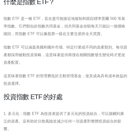
什麼是指數 ETF？
指數 ETF 是一種 ETF，旨在盡可能接近地複制和跟踪標準普爾 500 等基
準指數。它們類似於指數共同基金，但共同基金份額每天只能以一個價格
贖回，而指數 ETF 可以像股票一樣在主要交易所全天買賣。
指數 ETF 可以涵蓋美國和國外市場、特定行業或不同的資產類別。每項資
產都採用被動投資策略，這意味著提供商僅在相關指數發生變化時才更改
資產配置。
這意味著指數 ETF 的管理費低於主動管理基金，使其成為具有成本效益的
投資選擇。
投資指數 ETF 的好處
1. 多元化：指數 ETF 為投資者提供了多元化的投資組合，可以接觸到廣
泛的資產。這有助於分散風險並減少任何一項資產對整體投資組合的影
響。