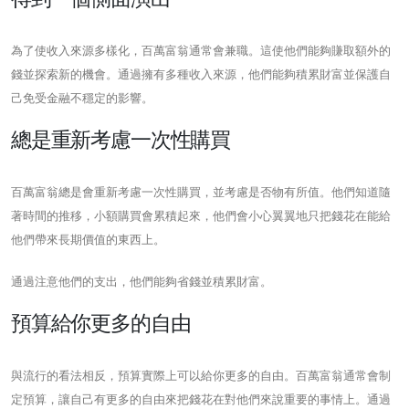
為了使收入來源多樣化，百萬富翁通常會兼職。這使他們能夠賺取額外的
錢並探索新的機會。通過擁有多種收入來源，他們能夠積累財富並保護自
己免受金融不穩定的影響。
總是重新考慮一次性購買
百萬富翁總是會重新考慮一次性購買，並考慮是否物有所值。他們知道隨
著時間的推移，小額購買會累積起來，他們會小心翼翼地只把錢花在能給
他們帶來長期價值的東西上。
通過注意他們的支出，他們能夠省錢並積累財富。
預算給你更多的自由
與流行的看法相反，預算實際上可以給你更多的自由。百萬富翁通常會制
定預算，讓自己有更多的自由來把錢花在對他們來說重要的事情上。通過