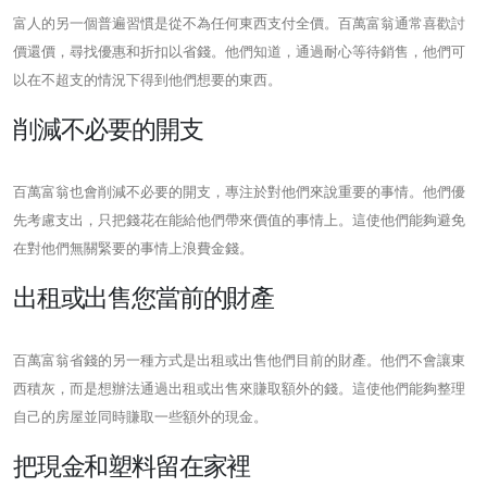
富人的另一個普遍習慣是從不為任何東西支付全價。百萬富翁通常喜歡討
價還價，尋找優惠和折扣以省錢。他們知道，通過耐心等待銷售，他們可
以在不超支的情況下得到他們想要的東西。
削減不必要的開支
百萬富翁也會削減不必要的開支，專注於對他們來說重要的事情。他們優
先考慮支出，只把錢花在能給他們帶來價值的事情上。這使他們能夠避免
在對他們無關緊要的事情上浪費金錢。
出租或出售您當前的財產
百萬富翁省錢的另一種方式是出租或出售他們目前的財產。他們不會讓東
西積灰，而是想辦法通過出租或出售來賺取額外的錢。這使他們能夠整理
自己的房屋並同時賺取一些額外的現金。
把現金和塑料留在家裡