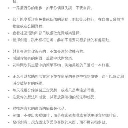
務。
一路慶祝你的進步，如果你偶爾失誤，不要自責。
您可以享受許多免費或低價的活動，例如徒步旅行、在自由日參觀博
物館或在公園野餐。
查看社區活動和節日以獲取免費娛樂選擇。
發揮創意，跳出框框思考，參加不需要花很多錢的有趣活動。
與其專注於你沒有的，不如專注於你擁有的。
感謝你擁有的東西，並從中找到快樂。
花時間欣賞生活中的簡單事物，例如美麗的日落或一本好書。
正念可以幫助您欣賞當下並在簡單的事物中找到快樂，這可以幫助您
減少被剝奪的感覺。
每天花幾分鐘練習正念冥想，或者只是專注於呼吸。
注意你的想法和感受，試著放棄消極的想法和感受。
尋找您喜歡的東西的節儉替代品。
例如，不要出去喝咖啡，而是在家煮咖啡或嘗試更便宜的咖啡店。
發揮創意，想方設法享受你喜歡的東西，而不用花很多錢。