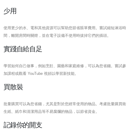
少用
使用更少的水、電和其他資源可以幫助您節省賬單費用。嘗試縮短淋浴時
間，離開房間時關燈，並在電子設備不使用時拔掉它們的插頭。
實踐自給自足
學習如何自己做事，例如烹飪、園藝和家庭維修，可以為您省錢。嘗試參
加課程或觀看 YouTube 視頻以學習新技能。
買散裝
批量購買可以為您省錢，尤其是對於您經常使用的物品。考慮批量購買衛
生紙、紙巾和清潔用品等不易腐爛的物品，以節省資金。
記錄你的開支