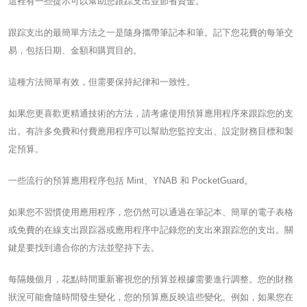
這裡有一些提示可以幫助您跟踪支出並節省資金。
跟踪支出的最簡單方法之一是隨身攜帶筆記本和筆。記下您花費的每筆交
易，包括日期、金額和購買目的。
這種方法簡單有效，但需要保持紀律和一致性。
如果您更喜歡更精通技術的方法，請考慮使用預算應用程序來跟踪您的支
出。有許多免費和付費應用程序可以幫助您監控支出、設定財務目標和製
定預算。
一些流行的預算應用程序包括 Mint、YNAB 和 PocketGuard。
如果您不習慣使用應用程序，您仍然可以通過在筆記本、簡單的電子表格
或免費的在線支出跟踪器或應用程序中記錄您的支出來跟踪您的支出。關
鍵是要找到適合你的方法並堅持下去。
每隔幾個月，花點時間重新審視您的預算並根據需要進行調整。您的財務
狀況可能會隨時間發生變化，您的預算應反映這些變化。例如，如果您在