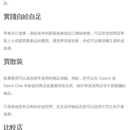
源。
實踐自給自足
學會自己做事，例如基本的家庭維修或自己種植食物，可以節省您聘請專
業人士或購買農產品的費用。通過學習新技能，你也可以獲得獨立感和成
就感。
買散裝
批量購買可以為您經常使用的物品省錢。例如，您可以在 Costco 或
Sam's Club 等倉儲式商店批量購買衛生紙、紙巾和清潔用品等不易腐爛的
物品。
只需確保您有足夠的存儲空間，並且這些物品在您可以使用它們之前不會
過期。
比較店