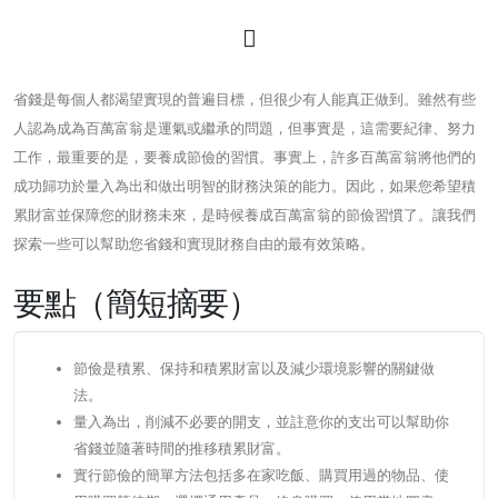
省錢是每個人都渴望實現的普遍目標，但很少有人能真正做到。雖然有些
人認為成為百萬富翁是運氣或繼承的問題，但事實是，這需要紀律、努力
工作，最重要的是，要養成節儉的習慣。事實上，許多百萬富翁將他們的
成功歸功於量入為出和做出明智的財務決策的能力。因此，如果您希望積
累財富並保障您的財務未來，是時候養成百萬富翁的節儉習慣了。讓我們
探索一些可以幫助您省錢和實現財務自由的最有效策略。
要點（簡短摘要）
節儉是積累、保持和積累財富以及減少環境影響的關鍵做
法。
量入為出，削減不必要的開支，並註意你的支出可以幫助你
省錢並隨著時間的推移積累財富。
實行節儉的簡單方法包括多在家吃飯、購買用過的物品、使