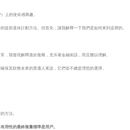
 FFP）上的使命感興趣。
行的提前退休計劃方法。但首先，讓我解釋一下我們是如何來到這裡的。
通常，我發現解釋過於復雜，充斥著金融術語，而且難以理解。
望確保其財務未來的普通人來說，它們並不總是理想的選擇。
解的方法。
其有用性的最終衡量標準是用戶。