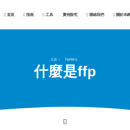
首頁
指南
工具
實例探究
聯絡我們
關於本
主頁
TW/WH1
什麼是ffp