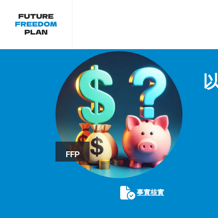
以
FFP
事實核實