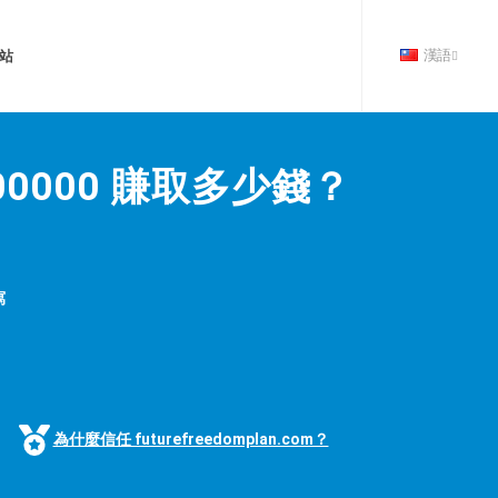
漢語
站
00000 賺取多少錢？
寫
為什麼信任 futurefreedomplan.com？