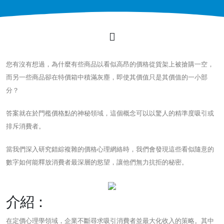
您有沒有想過，為什麼有些商品以看似高昂的價格從貨架上被搶購一空，
而另一些商品卻在特價箱中積滿灰塵，即使其價值只是其價值的一小部
分？
答案就在於門檻價格點的神秘領域，這個概念可以以驚人的精準度吸引或
排斥消費者。
當我們深入研究錯綜複雜的價格心理網絡時，我們會發現這些看似隨意的
數字如何能釋放消費者最深層的慾望，讓他們無力抗拒的秘密。
介紹：
在定價心理學領域，企業不斷尋求吸引消費者並最大化收入的策略。其中