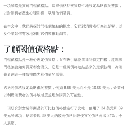
一項策略是實施門檻價格點。這些價格點被策略性地設定為略低於整數，
以對消費者產生心理影響，吸引他們購買。
在本文中，我們將探討門檻價格點的概念、它們對消費者行為的影響，以
及企業如何有效地利用它們來推動銷售。
了解閾值價格點：
門檻價格點是一種心理定價策略，旨在吸引購物者達到特定門檻，超過該
門檻無論如何買家都會流失。它是一種將價格連結起來的定價技術，為消
費者創造一種負擔能力和價值的感覺。
透過將價格設定為略低於整數，例如 9.99 美元而不是 10.00 美元，企業可
以利用消費者的價格敏感度並增加購買的可能性。
一項研究對女裝等商品的可比較價格點進行了比較，使用了 34 美元和 39
美元等選項，結果發現 39 美元的較高價格比較便宜的價格高出 24%，令
人震驚。