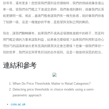
但等等，還有更多！想想當我們遇到這些價格時，我們的情緒就像坐過山
車一樣。當我們在門檻之下達成交易時，我們會感到勝利，就像我們比系
統更聰明一樣。相反，越過門檻會讓我們有一種失敗感，就好像我們掉進
了陷阱一樣。這是一種微妙的平衡，是慾望與克制之間的舞蹈。
現在，讓我們翻轉腳本。如果我們不成為這場價格遊戲中的棋子，而是利
用門檻定價的力量來謀取利益，結果會怎麼樣呢？如果我們利用對這些心
理技巧的認識來做出更有意識的購買決定會怎麼樣？想像一個我們掌控一
切的世界，我們決定與零售巨頭的合作規則。這是一個值得深思的想法。
連結和參考
When Do Price Thresholds Matter in Retail Categories?
Detecting price thresholds in choice models using a semi-
parametric approach
core.ac.uk