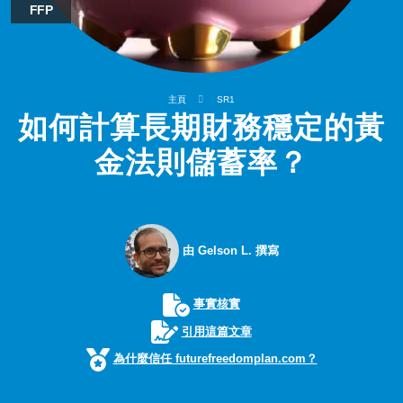
FFP
主頁
SR1
如何計算長期財務穩定的黃
金法則儲蓄率？
由 Gelson L. 撰寫
事實核實
引用這篇文章
為什麼信任 futurefreedomplan.com？