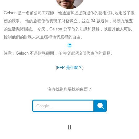
Gelson 是一名前公司工程師，他通過掌握提前退休的藝術成功地逃脫了激
烈的競爭。 他的旅程使他實現了財務獨立，並在 34 歲退休，將朝九晚五
的生活拋諸腦後。 今天，Gelson 分享他的知識和見解，以便其他人可以
控制他們的財務未來並獲得他們應得的自由。
注意：Gelson 不是財務顧問，任何投資評論僅代表他的意見。
(
FFP 是什麼？
)
沒有找到您要找的東西？