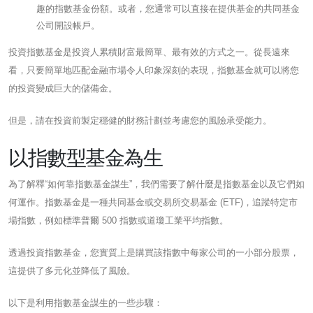
趣的指數基金份額。或者，您通常可以直接在提供基金的共同基金
公司開設帳戶。
投資指數基金是投資人累積財富最簡單、最有效的方式之一。從長遠來
看，只要簡單地匹配金融市場令人印象深刻的表現，指數基金就可以將您
的投資變成巨大的儲備金。
但是，請在投資前製定穩健的財務計劃並考慮您的風險承受能力。
以指數型基金為生
為了解釋“如何靠指數基金謀生”，我們需要了解什麼是指數基金以及它們如
何運作。指數基金是一種共同基金或交易所交易基金 (ETF)，追蹤特定市
場指數，例如標準普爾 500 指數或道瓊工業平均指數。
透過投資指數基金，您實質上是購買該指數中每家公司的一小部分股票，
這提供了多元化並降低了風險。
以下是利用指數基金謀生的一些步驟：