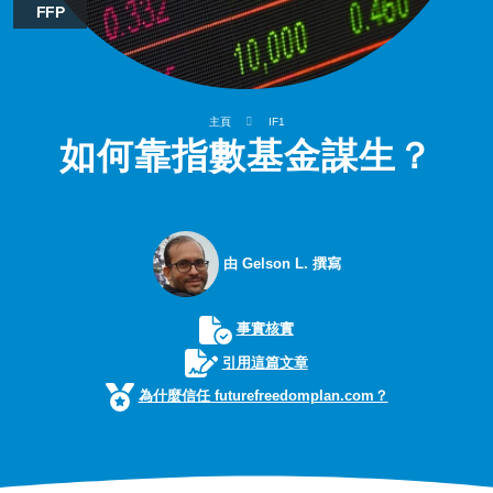
FFP
主頁
IF1
如何靠指數基金謀生？
由 Gelson L. 撰寫
事實核實
引用這篇文章
為什麼信任 futurefreedomplan.com？