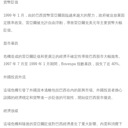
貨幣貶值
1999 年 1 月，由於巴西貨幣雷亞爾面臨越來越大的壓力，政府被迫放棄固
定匯率政策。雷亞爾被允許自由浮動，導致雷亞爾兌美元等主要貨幣大幅
貶值。
股市暴跌
危機造成的雷亞爾貶值和更廣泛的經濟不確定性導致巴西股市大幅拋售。
1997 年 7 月至 1999 年 1 月期間，Bovespa 指數暴跌，損失了近 40%。
外國投資外流
這場危機引發了外國資本逃離包括巴西在內的新興市場。外國投資者擔心
該國的經濟穩定和貨幣進一步貶值的可能性，開始從巴西股市撤資。
經濟放緩
這場危機和隨後的雷亞爾貶值對巴西經濟產生了重大影響。內需和消費下