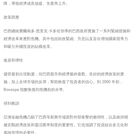
降，導致經濟成長放緩、失業率上升。
政策因應
巴西總統費爾南多·恩里克·卡多佐領導的巴西政府實施了一系列緊縮措施和
經濟改革來應對危機。其中包括財政緊縮、升息以及旨在增強國家競爭力
和吸引外國投資的結構改革。
復原和彈性
儘管最初出現動盪，但巴西股市和經濟最終復甦。良好的經濟政策的實
施，加上全球市場的反彈，幫助恢復了投資者的信心。到 2000 年初，
Bovespa 指數恢復到危機前的水準。
得到教訓
亞洲金融危機凸顯了巴西等新興市場面對外部衝擊的脆弱性，以及維持穩
健宏觀經濟政策和靈活匯率制度的重要性。它也強調了投資組合多元化和
風險管理的必要性。