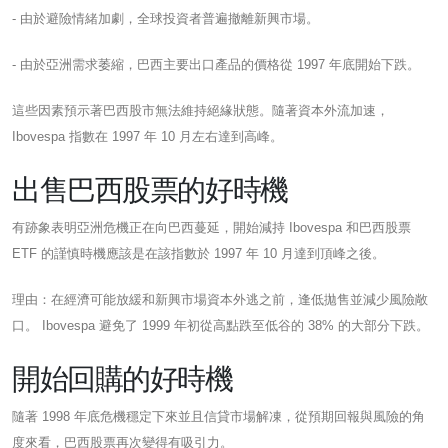
- 由於避險情緒加劇，全球投資者普遍撤離新興市場。
- 由於亞洲需求萎縮，巴西主要出口產品的價格從 1997 年底開始下跌。
這些因素預示著巴西股市無法維持絕緣狀態。隨著資本外流加速，
Ibovespa 指數在 1997 年 10 月左右達到高峰。
出售巴西股票的好時機
有跡象表明亞洲危機正在向巴西蔓延，開始減持 Ibovespa 和巴西股票
ETF 的謹慎時機應該是在該指數於 1997 年 10 月達到頂峰之後。
理由：在經濟可能放緩和新興市場資本外逃之前，逢低拋售並減少風險敞
口。 Ibovespa 避免​​了 1999 年初從高點跌至低谷的 38% 的大部分下跌。
開始回購的好時機
隨著 1998 年底危機穩定下來並且信貸市場解凍，從預期回報與風險的角
度來看，巴西股票再次變得有吸引力。