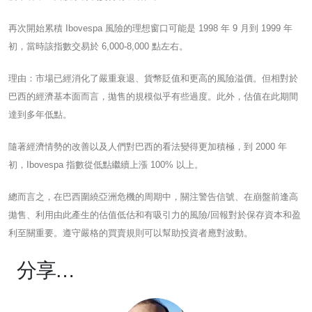
再次開始累積 Ibovespa 風險的理想窗口可能是 1998 年 9 月到 1999 年
初，當時該指數交易於 6,000-8,000 點左右。
理由：市場已經消化了嚴重衰退、貨幣貶值和更高的風險溢價。但相對於
巴西的經濟基本面而言，拋售的規模似乎有些過度。此外，估值在此期間
達到多年低點。
隨著經濟情勢的改善以及人們對巴西的看法變得更加積極，到 2000 年
初，Ibovespa 指數從低點繼續上漲 100% 以上。
總而言之，在巴西圍繞亞洲危機的周期中，關注警告信號、在崩盤前逢高
拋售、利用由此產生的估值低估和有吸引力的風險/回報對於保存資本和盈
利至關重要。遵守嚴格的買賣規則可以幫助投資者應對波動。
分享…