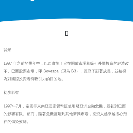
背景
1997 年之前的幾年中，巴西實施了旨在開放市場和吸引外國投資的經濟改
革。巴西股票市場，即 Bovespa（現為 B3），經歷了顯著成長，並被視
為對國際投資者有吸引力的目的地。
初步影響
1997年7月，泰國等東南亞國家貨幣貶值引發亞洲金融危機，最初對巴西
的影響有限。然而，隨著危機蔓延到其他新興市場，投資人越來越擔心潛
在的傳染效應。