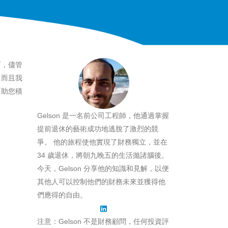
而，儘管
，而且我
幫助您積
Gelson 是一名前公司工程師，他通過掌握
提前退休的藝術成功地逃脫了激烈的競
爭。 他的旅程使他實現了財務獨立，並在
34 歲退休，將朝九晚五的生活拋諸腦後。
今天，Gelson 分享他的知識和見解，以便
其他人可以控制他們的財務未來並獲得他
們應得的自由。
注意：Gelson 不是財務顧問，任何投資評