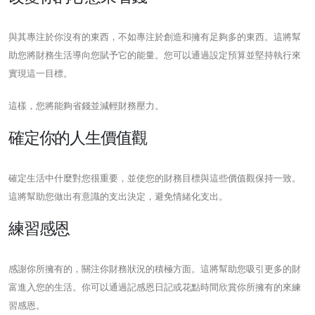
與其專注於你沒有的東西，不如專注於創造和擁有足夠多的東西。這將幫
助您將財務生活導向您賦予它的能量。您可以通過設定預算並堅持執行來
實現這一目標。
這樣，您將能夠省錢並減輕財務壓力。
確定你的人生價值觀
確定生活中什麼對您很重要，並使您的財務目標與這些價值觀保持一致。
這將幫助您做出有意識的支出決定，避免情緒化支出。
練習感恩
感謝你所擁有的，關注你財務狀況的積極方面。這將幫助您吸引更多的財
富進入您的生活。你可以通過記感恩日記或花點時間欣賞你所擁有的來練
習感恩。