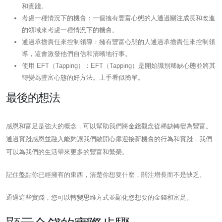
和實踐。
考慮一種情況下的機會：一個擁有豐富心態的人通過關注成長和改進
的領域來考慮一種情況下的機會。
通過承擔責任來控制領導：擁有豐富心態的人通過承擔責任來控制領
導，這會激發他們自信和清晰地行事。
使用 EFT（Tapping）：EFT（Tapping）是開始識別稀缺心態並將其
轉變為豐富心態的好方法。上手看似簡單。
最後的想法
感恩和富足是強大的概念，可以幫助我們將金錢觀念從稀缺轉變為豐富。
通過實踐感恩並融入能夠讓我們敞開心扉迎接新機會的行為和實踐，我們
可以為我們的生活帶來更多的豐富和繁榮。
記住盤點你已經擁有的東西，清楚你想要什麼，關注增長而不是缺乏。
通過這些實踐，您可以轉變思維方式並顯化您想要的金錢和富足。