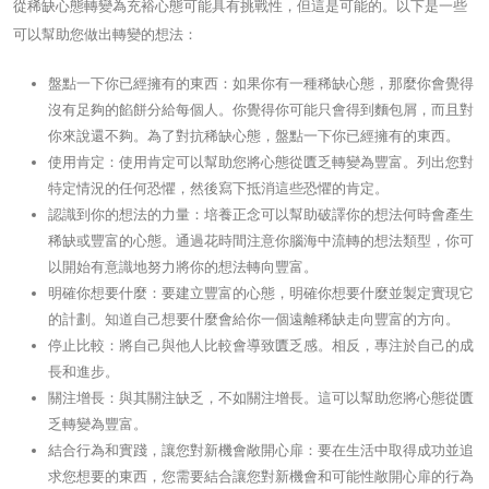
從稀缺心態轉變為充裕心態可能具有挑戰性，但這是可能的。以下是一些
可以幫助您做出轉變的想法：
盤點一下你已經擁有的東西：如果你有一種稀缺心態，那麼你會覺得
沒有足夠的餡餅分給每個人。你覺得你可能只會得到麵包屑，而且對
你來說還不夠。為了對抗稀缺心態，盤點一下你已經擁有的東西。
使用肯定：使用肯定可以幫助您將心態從匱乏轉變為豐富。列出您對
特定情況的任何恐懼，然後寫下抵消這些恐懼的肯定。
認識到你的想法的力量：培養正念可以幫助破譯你的想法何時會產生
稀缺或豐富的心態。通過花時間注意你腦海中流轉的想法類型，你可
以開始有意識地努力將你的想法轉向豐富。
明確你想要什麼：要建立豐富的心態，明確你想要什麼並製定實現它
的計劃。知道自己想要什麼會給你一個遠離稀缺走向豐富的方向。
停止比較：將自己與他人比較會導致匱乏感。相反，專注於自己的成
長和進步。
關注增長：與其關注缺乏，不如關注增長。這可以幫助您將心態從匱
乏轉變為豐富。
結合行為和實踐，讓您對新機會敞開心扉：要在生活中取得成功並追
求您想要的東西，您需要結合讓您對新機會和可能性敞開心扉的行為