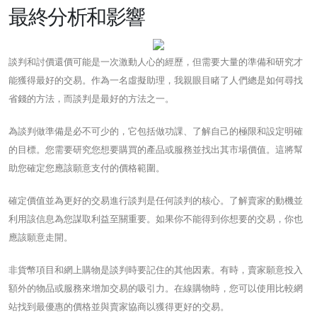
最終分析和影響
談判和討價還價可能是一次激動人心的經歷，但需要大量的準備和研究才
能獲得最好的交易。作為一名虛擬助理，我親眼目睹了人們總是如何尋找
省錢的方法，而談判是最好的方法之一。
為談判做準備是必不可少的，它包括做功課、了解自己的極限和設定明確
的目標。您需要研究您想要購買的產品或服務並找出其市場價值。這將幫
助您確定您應該願意支付的價格範圍。
確定價值並為更好的交易進行談判是任何談判的核心。了解賣家的動機並
利用該信息為您謀取利益至關重要。如果你不能得到你想要的交易，你也
應該願意走開。
非貨幣項目和網上購物是談判時要記住的其他因素。有時，賣家願意投入
額外的物品或服務來增加交易的吸引力。在線購物時，您可以使用比較網
站找到最優惠的價格並與賣家協商以獲得更好的交易。