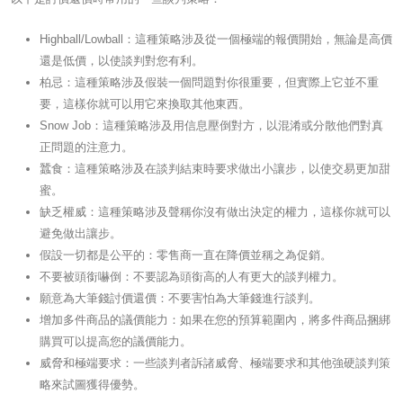
Highball/Lowball：這種策略涉及從一個極端的報價開始，無論是高價
還是低價，以使談判對您有利。
柏忌：這種策略涉及假裝一個問題對你很重要，但實際上它並不重
要，這樣你就可以用它來換取其他東西。
Snow Job：這種策略涉及用信息壓倒對方，以混淆或分散他們對真
正問題的注意力。
蠶食：這種策略涉及在談判結束時要求做出小讓步，以使交易更加甜
蜜。
缺乏權威：這種策略涉及聲稱你沒有做出決定的權力，這樣你就可以
避免做出讓步。
假設一切都是公平的：零售商一直在降價並稱之為促銷。
不要被頭銜嚇倒：不要認為頭銜高的人有更大的談判權力。
願意為大筆錢討價還價：不要害怕為大筆錢進行談判。
增加多件商品的議價能力：如果在您的預算範圍內，將多件商品捆綁
購買可以提高您的議價能力。
威脅和極端要求：一些談判者訴諸威脅、極端要求和其他強硬談判策
略來試圖獲得優勢。