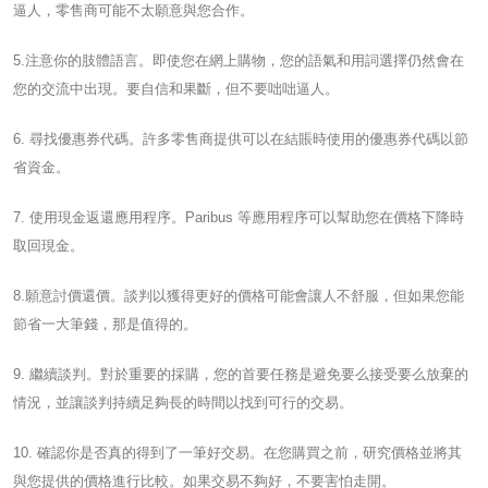
逼人，零售商可能不太願意與您合作。
5.注意你的肢體語言。即使您在網上購物，您的語氣和用詞選擇仍然會在
您的交流中出現。要自信和果斷，但不要咄咄逼人。
6. 尋找優惠券代碼。許多零售商提供可以在結賬時使用的優惠券代碼以節
省資金。
7. 使用現金返還應用程序。Paribus 等應用程序可以幫助您在價格下降時
取回現金。
8.願意討價還價。談判以獲得更好的價格可能會讓人不舒服，但如果您能
節省一大筆錢，那是值得的。
9. 繼續談判。對於重要的採購，您的首要任務是避免要么接受要么放棄的
情況，並讓談判持續足夠長的時間以找到可行的交易。
10. 確認你是否真的得到了一筆好交易。在您購買之前，研究價格並將其
與您提供的價格進行比較。如果交易不夠好，不要害怕走開。