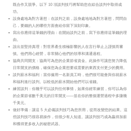
既合作又競爭。以下 10 項談判技巧將幫助您在綜合談判中取得成
功。
設身處地為對方著想：在談判之前，設身處地地為對方著想，問問自
己，要錢的人的哪些方面會給你留下深刻印象。
寫出你應得這筆錢的理由：在開始談判之前，寫下你應得這筆錢的理
由。
說出並堅持真理：對世界產生積極影響的人在言行舉止上謹慎而審
慎。他們用心經營，非常關心他們的領導和溝通過程。
協商共同開支：協商可為您的企業節省資金。此操作可讓您努力降低
日常開支的價格，確保您為企業想要或需要的東西支付更少的費用。
談判薪水和福利：當你僱用一名新員工時，他們很可能會與你就薪水
和福利進行談判。以較低的薪水開始他們可以省錢。
練習談判：你幾乎可以談判任何事情，如果你經常練習，你可以為你
的企業節省數千美元的日常開支——並在你的整個運營過程中多賺幾
千美元。
做好準備：讓這 5 大必備談判技巧為您所用，從而改變您的結果。這
些談判技巧很容易操作，但很少有人知道。讓談判技巧成為贏得加薪
和獲得更多收入的秘密武器。