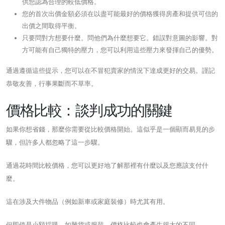
供您認為合理的較低價格。
您的首次出價金額必須在以盡可能最好的價格獲得房產和提供可信的
出價之間取得平衡。
只要問對方想要什麼。問他們為什麼想要它。錯誤對意圖的影響。對
方可能有自己獨特的壓力，您可以利用這些壓力來發揮自己的優勢。
通過遵循這些提示，您可以在不冒犯賣家的情況下達成更好的交易。謹記
恭敬友善，行事果斷而不草率。
價格比較：談判成功的關鍵
如果你想省錢，那麼你需要從比較價格開始。這似乎是一個顯而易見的步
驟，但許多人都忽略了這一步驟。
通過花時間比較價格，您可以更好地了解那裡有什麼以及您應該支付什
麼。
這在涉及大件物品（例如新車或家庭裝修）時尤其有用。
但即使是小額採購，如雜貨或服裝，價格比較也會產生很大的不同。