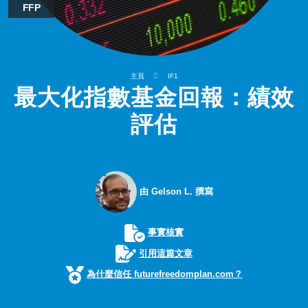
FFP
主頁
IF1
最大化指數基金回報：績效
評估
由 Gelson L. 撰寫
事實核實
引用這篇文章
為什麼信任 futurefreedomplan.com？