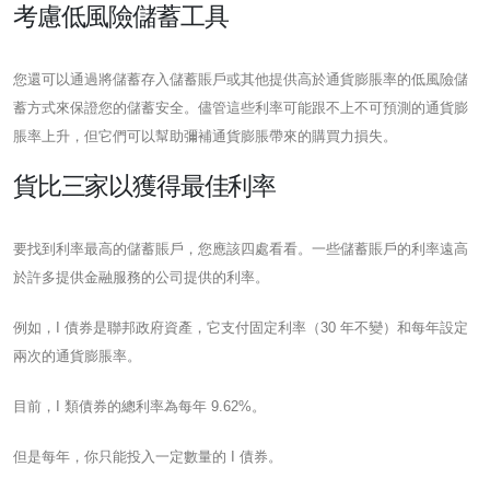
考慮低風險儲蓄工具
您還可以通過將儲蓄存入儲蓄賬戶或其他提供高於通貨膨脹率的低風險儲
蓄方式來保證您的儲蓄安全。儘管這些利率可能跟不上不可預測的通貨膨
脹率上升，但它們可以幫助彌補通貨膨脹帶來的購買力損失。
貨比三家以獲得最佳利率
要找到利率最高的儲蓄賬戶，您應該四處看看。一些儲蓄賬戶的利率遠高
於許多提供金融服務的公司提供的利率。
例如，I 債券是聯邦政府資產，它支付固定利率（30 年不變）和每年設定
兩次的通貨膨脹率。
目前，I 類債券的總利率為每年 9.62%。
但是每年，你只能投入一定數量的 I 債券。