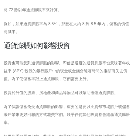
將 72 除以年通貨膨脹率來計算。
例如，如果通貨膨脹率為 8.5%，那麼在大約 8 到 8.5 年內，儲蓄的價值
將減半。
通貨膨脹如何影響投資
投資也可能受到通貨膨脹的影響。即使是適度的通貨膨脹率也意味著年收
益率 (APY) 較低的銀行賬戶中的現金或金錢會隨著時間的推移而失去價
值。為了使儲蓄率跟上通貨膨脹，它們需要上升。
投資於升值的股票、房地產和商品等物品可以幫助抵禦通貨膨脹。
為了保護儲蓄免受通貨膨脹的影響，重要的是要以比貨幣市場賬戶或儲蓄
賬戶帶來更好回報的方式花費它們。幾乎任何其他投資都會跑贏通貨膨脹
率。