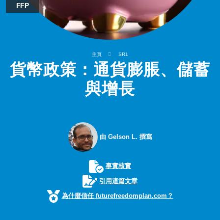
FFP
主頁
SR1
貨幣政策：通貨膨脹、儲蓄
與增長
由 Gelson L. 撰寫
事實核實
引用這篇文章
為什麼信任 futurefreedomplan.com？