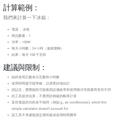
計算範例：
我們來計算一下冰箱：
電器： 冰箱
商品數量：1
功率：150W
每天小時數：24 小時（連續運轉）
結果：每月 108 千瓦時
建議與限制：
始終使用正數表示瓦數和小時數
使用時間盡可能準確，以便更好地估計
請記住，實際能耗可能會因設備效率和使用模式等因素而有所不同
此工具提供估算，不應用於精確的帳單計算
某些電器的功耗各不相同（例如.g., air conditioners), which this
simple calculator doesn't account for
該工具不考慮能源定價等級或使用時​​間費率