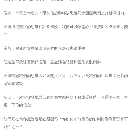
但有一件事是肯定的：限制信念和稀缺思維只會阻礙我們充分發揮潛力。
通過擁抱豐富的思維和計算風險，我們可以敞開心扉迎接新的機會和可能
性。
當然，避免超支並做出明智的財務決策也很重要。
但這並不意味著我們必須一直生活在恐懼和匱乏的狀態中。
通過轉變我們的思維方式並關注富足，我們可以為我們的生活吸引更多的
財富和繁榮。
所以，下次當你發現自己在金錢方面感到困難或受限時，請退後一步，審
視一下你的信念。
他們是在為你服務還是在阻礙你？你如何才能將你的心態轉變為豐富和可
能性之一？