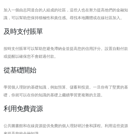
加入一個由志同道合的人組成的社區，這些人也在努力提高他們的金融知
識，可以幫助您保持積極性和責任感。尋找本地團體或在線社區加入。
及時支付賬單
按時支付賬單可以幫助您避免滯納金並提高您的信用評分。設置自動付款
或提醒以確保您不會錯過付款。
從基礎開始
學習個人理財的基礎知識，例如預算、儲蓄和投資。一旦你有了堅實的基
礎，你就可以在你的知識的基礎上繼續學習更複雜的主題。
利用免費資源
公共圖書館和在線資源提供免費的個人理財研討會和課程。利用這些資源
來提高您的金融知識。