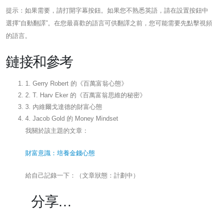
提示：如果需要，請打開字幕按鈕。如果您不熟悉英語，請在設置按鈕中
選擇“自動翻譯”。在您最喜歡的語言可供翻譯之前，您可能需要先點擊視頻
的語言。
鏈接和參考
1. Gerry Robert 的《百萬富翁心態》
2. T. Harv Eker 的《百萬富翁思維的秘密》
3. 內維爾戈達德的財富心態
4. Jacob Gold 的 Money Mindset
我關於該主題的文章：
財富意識：培養金錢心態
給自己記錄一下：（文章狀態：計劃中）
分享…