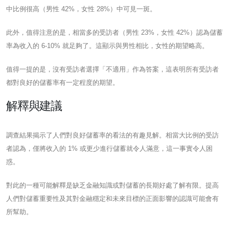
中比例很高（男性 42%，女性 28%）中可見一斑。
此外，值得注意的是，相當多的受訪者（男性 23%，女性 42%）認為儲蓄
率為收入的 6-10% 就足夠了。這顯示與男性相比，女性的期望略高。
值得一提的是，沒有受訪者選擇「不適用」作為答案，這表明所有受訪者
都對良好的儲蓄率有一定程度的期望。
解釋與建議
調查結果揭示了人們對良好儲蓄率的看法的有趣見解。相當大比例的受訪
者認為，僅將收入的 1% 或更少進行儲蓄就令人滿意，這一事實令人困
惑。
對此的一種可能解釋是缺乏金融知識或對儲蓄的長期好處了解有限。提高
人們對儲蓄重要性及其對金融穩定和未來目標的正面影響的認識可能會有
所幫助。