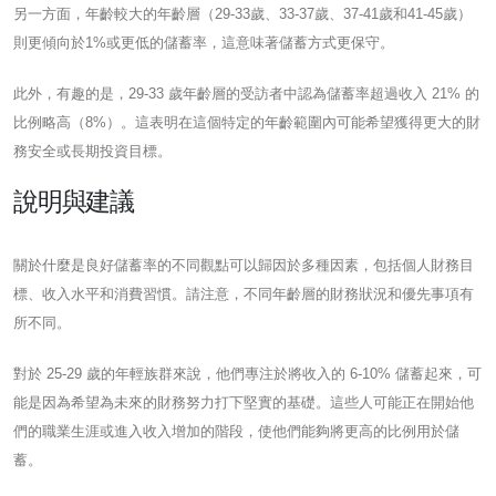
另一方面，年齡較大的年齡層（29-33歲、33-37歲、37-41歲和41-45歲）
則更傾向於1%或更低的儲蓄率，這意味著儲蓄方式更保守。
此外，有趣的是，29-33 歲年齡層的受訪者中認為儲蓄率超過收入 21% 的
比例略高（8%）。這表明在這個特定的年齡範圍內可能希望獲得更大的財
務安全或長期投資目標。
說明與建議
關於什麼是良好儲蓄率的不同觀點可以歸因於多種因素，包括個人財務目
標、收入水平和消費習慣。請注意，不同年齡層的財務狀況和優先事項有
所不同。
對於 25-29 歲的年輕族群來說，他們專注於將收入的 6-10% 儲蓄起來，可
能是因為希望為未來的財務努力打下堅實的基礎。這些人可能正在開始他
們的職業生涯或進入收入增加的階段，使他們能夠將更高的比例用於儲
蓄。