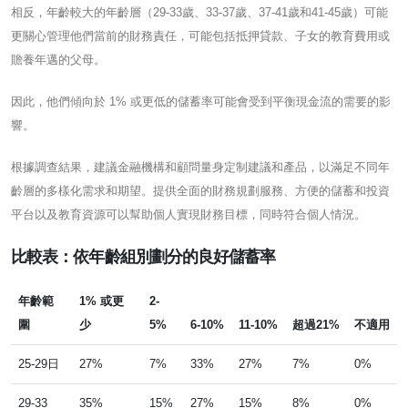
相反，年齡較大的年齡層（29-33歲、33-37歲、37-41歲和41-45歲）可能
更關心管理他們當前的財務責任，可能包括抵押貸款、子女的教育費用或
贍養年邁的父母。
因此，他們傾向於 1% 或更低的儲蓄率可能會受到平衡現金流的需要的影
響。
根據調查結果，建議金融機構和顧問量身定制建議和產品，以滿足不同年
齡層的多樣化需求和期望。提供全面的財務規劃服務、方便的儲蓄和投資
平台以及教育資源可以幫助個人實現財務目標，同時符合個人情況。
比較表：依年齡組別劃分的良好儲蓄率
年齡範
1% 或更
2-
圍
少
5%
6-10%
11-10%
超過21%
不適用
25-29日
27%
7%
33%
27%
7%
0%
29-33
35%
15%
27%
15%
8%
0%