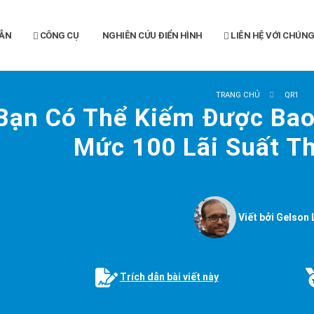
ẪN
CÔNG CỤ
NGHIÊN CỨU ĐIỂN HÌNH
LIÊN HỆ VỚI CHÚNG
TRANG CHỦ
QR1
Bạn Có Thể Kiếm Được Bao
Mức 100 Lãi Suất T
Viết bởi Gelson 
Trích dẫn bài viết này