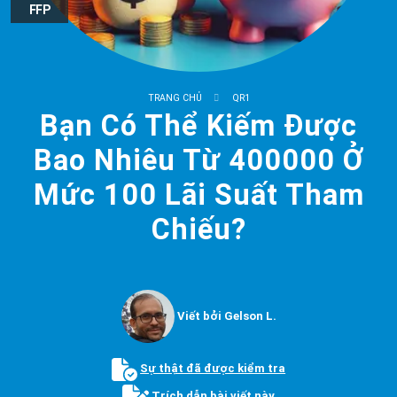
FFP
TRANG CHỦ
QR1
Bạn Có Thể Kiếm Được
Bao Nhiêu Từ 400000 Ở
Mức 100 Lãi Suất Tham
Chiếu?
Viết bởi Gelson L.
Sự thật đã được kiểm tra
Trích dẫn bài viết này