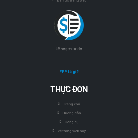
Bản đồ trang web
kế hoạch tự do
FFP là gì?
THỰC ĐƠN
Trang chủ
Hướng dẫn
Công cụ
Về trang web này