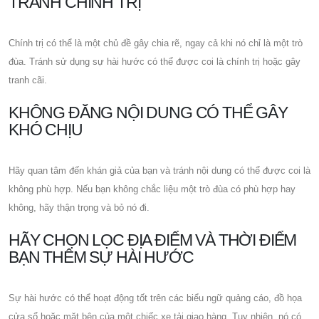
TRÁNH CHÍNH TRỊ
Chính trị có thể là một chủ đề gây chia rẽ, ngay cả khi nó chỉ là một trò
đùa. Tránh sử dụng sự hài hước có thể được coi là chính trị hoặc gây
tranh cãi.
KHÔNG ĐĂNG NỘI DUNG CÓ THỂ GÂY
KHÓ CHỊU
Hãy quan tâm đến khán giả của bạn và tránh nội dung có thể được coi là
không phù hợp. Nếu bạn không chắc liệu một trò đùa có phù hợp hay
không, hãy thận trọng và bỏ nó đi.
HÃY CHỌN LỌC ĐỊA ĐIỂM VÀ THỜI ĐIỂM
BẠN THÊM SỰ HÀI HƯỚC
Sự hài hước có thể hoạt động tốt trên các biểu ngữ quảng cáo, đồ họa
cửa sổ hoặc mặt bên của một chiếc xe tải giao hàng. Tuy nhiên, nó có