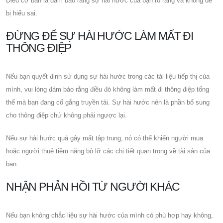
Điều cơ bản là đảm bảo rằng sự hài hước của bạn rõ ràng và không dễ
bị hiểu sai.
ĐỪNG ĐỂ SỰ HÀI HƯỚC LÀM MẤT ĐI
THÔNG ĐIỆP
Nếu bạn quyết định sử dụng sự hài hước trong các tài liệu tiếp thị của
mình, vui lòng đảm bảo rằng điều đó không làm mất đi thông điệp tổng
thể mà bạn đang cố gắng truyền tải. Sự hài hước nên là phần bổ sung
cho thông điệp chứ không phải ngược lại.
Nếu sự hài hước quá gây mất tập trung, nó có thể khiến người mua
hoặc người thuê tiềm năng bỏ lỡ các chi tiết quan trọng về tài sản của
bạn.
NHẬN PHẢN HỒI TỪ NGƯỜI KHÁC
Nếu bạn không chắc liệu sự hài hước của mình có phù hợp hay không,