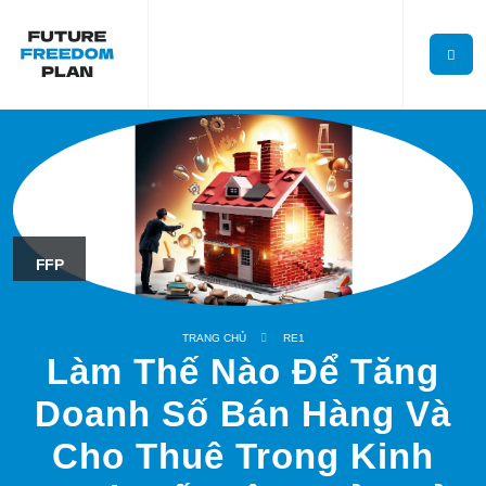
FFP
TRANG CHỦ
RE1
Làm Thế Nào Để Tăng
Doanh Số Bán Hàng Và
Cho Thuê Trong Kinh