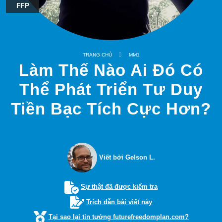
FFP
TRANG CHỦ
MM1
Làm Thế Nào Ai Đó Có
Thể Phát Triển Tư Duy
Tiền Bạc Tích Cực Hơn?
Viết bởi Gelson L.
Sự thật đã được kiểm tra
Trích dẫn bài viết này
Tại sao lại tin tưởng futurefreedomplan.com?