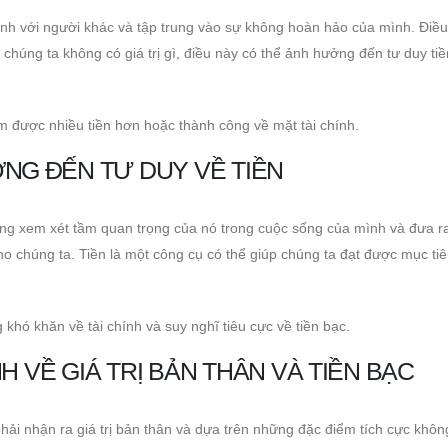
 mình với người khác và tập trung vào sự không hoàn hảo của mình. Điề
chúng ta không có giá trị gì, điều này có thể ảnh hưởng đến tư duy ti
m được nhiều tiền hơn hoặc thành công về mặt tài chính.
ỞNG ĐẾN TƯ DUY VỀ TIỀN
hông xem xét tầm quan trọng của nó trong cuộc sống của mình và đưa 
 cho chúng ta. Tiền là một công cụ có thể giúp chúng ta đạt được mục ti
hó khăn về tài chính và suy nghĩ tiêu cực về tiền bạc.
H VỀ GIÁ TRỊ BẢN THÂN VÀ TIỀN BẠC
phải nhận ra giá trị bản thân và dựa trên những đặc điểm tích cực không