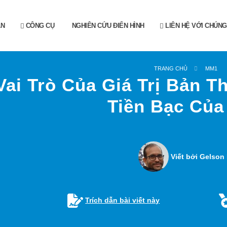
ẪN
CÔNG CỤ
NGHIÊN CỨU ĐIỂN HÌNH
LIÊN HỆ VỚI CHÚNG
TRANG CHỦ
MM1
Vai Trò Của Giá Trị Bản 
Tiền Bạc Của
Viết bởi Gelson 
Trích dẫn bài viết này