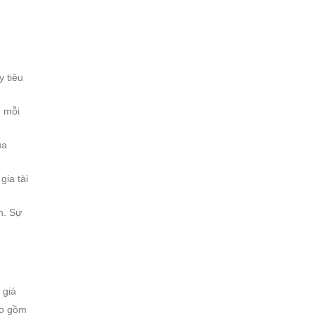
y tiêu
n mỗi
ủa
gia tài
h. Sự
 giá
ao gồm