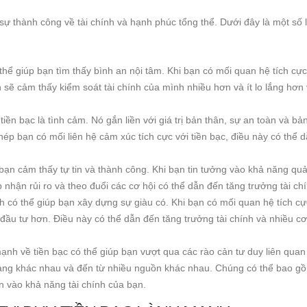
sự thành công về tài chính và hạnh phúc tổng thể. Dưới đây là một số l
thể giúp bạn tìm thấy bình an nội tâm. Khi bạn có mối quan hệ tích cực
n sẽ cảm thấy kiểm soát tài chính của mình nhiều hơn và ít lo lắng hơn
iền bạc là tình cảm. Nó gắn liền với giá trị bản thân, sự an toàn và bả
ép bạn có mối liên hệ cảm xúc tích cực với tiền bạc, điều này có thể 
bạn cảm thấy tự tin và thành công. Khi bạn tin tưởng vào khả năng quản
nhận rủi ro và theo đuổi các cơ hội có thể dẫn đến tăng trưởng tài chí
 có thể giúp bạn xây dựng sự giàu có. Khi bạn có mối quan hệ tích cự
 đầu tư hơn. Điều này có thể dẫn đến tăng trưởng tài chính và nhiều cơ
ạnh về tiền bạc có thể giúp bạn vượt qua các rào cản tư duy liên quan
u dạng khác nhau và đến từ nhiều nguồn khác nhau. Chúng có thể bao g
 tin vào khả năng tài chính của bạn.