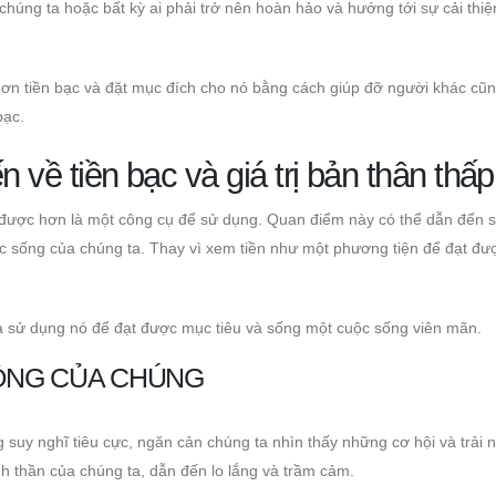
chúng ta hoặc bất kỳ ai phải trở nên hoàn hảo và hướng tới sự cải thiệ
hơn tiền bạc và đặt mục đích cho nó bằng cách giúp đỡ người khác cũ
bạc.
n về tiền bạc và giá trị bản thân thấp
 được hơn là một công cụ để sử dụng. Quan điểm này có thể dẫn đến s
 cuộc sống của chúng ta. Thay vì xem tiền như một phương tiện để đạt đ
 là sử dụng nó để đạt được mục tiêu và sống một cuộc sống viên mãn.
ĐỘNG CỦA CHÚNG
g suy nghĩ tiêu cực, ngăn cản chúng ta nhìn thấy những cơ hội và trải
 thần của chúng ta, dẫn đến lo lắng và trầm cảm.