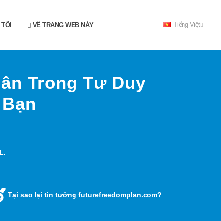
 TÔI
VỀ TRANG WEB NÀY
Tiếng Việt
Thân Trong Tư Duy
 Bạn
L.
Tại sao lại tin tưởng futurefreedomplan.com?