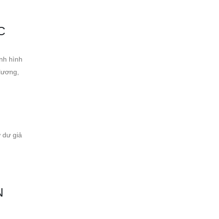
C
ình hình
lương,
 dư giả
N