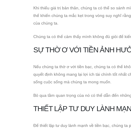
Khi thiếu giá trị bản thân, chúng ta có thể so sánh
thể khiến chúng ta mắc kẹt trong vòng suy nghĩ rằng 
của chúng ta.
Chúng ta có thể cảm thấy mình không đủ giỏi để kiế
SỰ THỜ Ơ VỚI TIỀN ẢNH HƯ
Nếu chúng ta thờ ơ với tiền bạc, chúng ta có thể k
quyết định không mang lại lợi ích tài chính tốt nhất
sống cuộc sống mà chúng ta mong muốn.
Bỏ qua tầm quan trọng của nó có thể dẫn đến những k
THIẾT LẬP TƯ DUY LÀNH MẠN
Để thiết lập tư duy lành mạnh về tiền bạc, chúng ta 