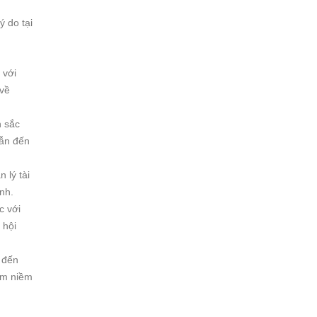
ý do tại
 với
 về
n sắc
dẫn đến
 lý tài
nh.
c với
 hội
 đến
ồm niềm