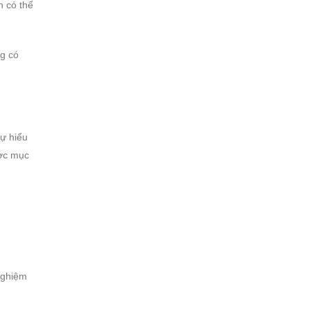
n có thể
ng có
ự hiểu
ược mục
 nghiệm