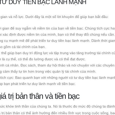
 TƯ DUY TIỀN BẠC LÀNH MẠNH
 gian và nỗ lực. Dưới đây là một số lời khuyên để giúp bạn bắt đầu:
i gian để suy ngẫm về niềm tin của bạn về tiền bạc. Chúng tích cực ha
xác định được niềm tin của mình, bạn có thể thay đổi chúng nếu cần.
ng cụ mạnh mẽ để phát triển tư duy tiền bạc lành mạnh. Dành thời gia
ao gồm cả tài chính của bạn.
ó thể giúp bạn duy trì động lực và tập trung vào tăng trưởng tài chính c
là cụ thể, có thể đo lường được và có thể đạt được.
ính cá nhân. Đọc sách, tham dự hội thảo và nói chuyện với các chuyên 
g cảm thấy tự tin hơn trong việc quản lý tài chính của mình.
ích cực: Bao quanh bạn với những người có tư duy tiền bạc lành mạn
p bạn phát triển tư duy lành mạnh về tiền bạc.
iá trị bản thân và tiền bạc
i sức khỏe tinh thần của chúng ta. Nó là thước đo mức độ chúng ta đánh
á trị bản thân có thể ảnh hưởng đến nhiều lĩnh vực trong cuộc sống, b