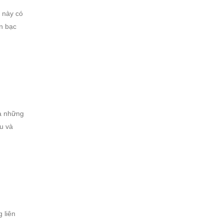
u này có
ền bạc
ra những
êu và
 liên