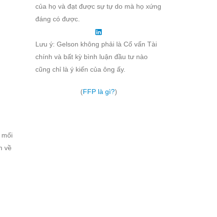
của họ và đạt được sự tự do mà họ xứng
đáng có được.
Lưu ý: Gelson không phải là Cố vấn Tài
chính và bất kỳ bình luận đầu tư nào
cũng chỉ là ý kiến của ông ấy.
(
FFP là gì?
)
à mối
n về