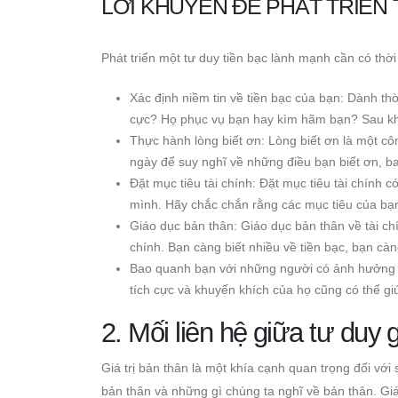
LỜI KHUYÊN ĐỂ PHÁT TRIỂN
Phát triển một tư duy tiền bạc lành mạnh cần có thời
Xác định niềm tin về tiền bạc của bạn: Dành thờ
cực? Họ phục vụ bạn hay kìm hãm bạn? Sau khi 
Thực hành lòng biết ơn: Lòng biết ơn là một cô
ngày để suy nghĩ về những điều bạn biết ơn, b
Đặt mục tiêu tài chính: Đặt mục tiêu tài chính c
mình. Hãy chắc chắn rằng các mục tiêu của bạn 
Giáo dục bản thân: Giáo dục bản thân về tài ch
chính. Bạn càng biết nhiều về tiền bạc, bạn càn
Bao quanh bạn với những người có ảnh hưởng t
tích cực và khuyến khích của họ cũng có thể giú
2. Mối liên hệ giữa tư duy g
Giá trị bản thân là một khía cạnh quan trọng đối vớ
bản thân và những gì chúng ta nghĩ về bản thân. Gi