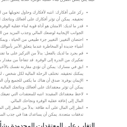
ركز على أفكارك: انتبه لأفكارك وحاول تحويلها من الس
تحقيقه. يمكن أن تؤثر أفكارك على أفعالك ونتائجك ال
قدر ما لديك: الامتنان هو أداة قوية لبناء عقلية الوفر
الجوانب الإيجابية لوضعك المالي وجذب المزيد من ا
احتضان التغيير: التغيير جزء طبيعي من الحياة ، وي
أشياء جديدة أو المخاطرة عندما يتعلق الأمر بأموالك.
قم بجرد ما لديك بالفعل: بدلاً من التركيز على ما تف
تفكيرك من الندرة إلى الوفرة. قد تتفاجأ من مقدار ما
ابق في مسارك: يمكن أن تؤدي مقارنة نفسك بالآخرين 
يمكنك تحقيقه. تختلف الرحلة المالية لكل شخص ، لذ
الإيمان بوفرة: صدق أن هناك ما يكفي للجميع وأن ا
يمكن أن تؤثر معتقداتك على أفعالك ونتائجك المالية.
لاحظ معتقداتك المقيدة: انتبه للمعتقدات التي تعيقك
المال إلى إعاقة عقلية الوفرة ونجاحك المالي.
انظر إلى المال على أنه طاقة: بدلاً من النظر إلى ا
تدفقات متعددة. يمكن أن يساعدك هذا في جذب المزي
التغلب على المعتقدات المحدودة بشأ