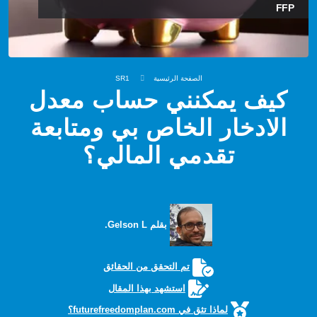
FFP
الصفحة الرئيسية
SR1
كيف يمكنني حساب معدل
الادخار الخاص بي ومتابعة
تقدمي المالي؟
بقلم Gelson L.
تم التحقق من الحقائق
استشهد بهذا المقال
لماذا تثق في futurefreedomplan.com؟