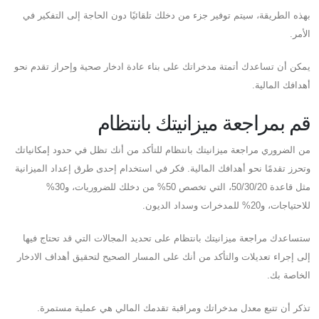
بهذه الطريقة، سيتم توفير جزء من دخلك تلقائيًا دون الحاجة إلى التفكير في
الأمر.
يمكن أن تساعدك أتمتة مدخراتك على بناء عادة ادخار صحية وإحراز تقدم نحو
أهدافك المالية.
قم بمراجعة ميزانيتك بانتظام
من الضروري مراجعة ميزانيتك بانتظام للتأكد من أنك تظل في حدود إمكانياتك
وتحرز تقدمًا نحو أهدافك المالية. فكر في استخدام إحدى طرق إعداد الميزانية
مثل قاعدة 50/30/20، التي تخصص 50% من دخلك للضروريات، و30%
للاحتياجات، و20% للمدخرات وسداد الديون.
ستساعدك مراجعة ميزانيتك بانتظام على تحديد المجالات التي قد تحتاج فيها
إلى إجراء تعديلات والتأكد من أنك على المسار الصحيح لتحقيق أهداف الادخار
الخاصة بك.
تذكر أن تتبع معدل مدخراتك ومراقبة تقدمك المالي هي عملية مستمرة.