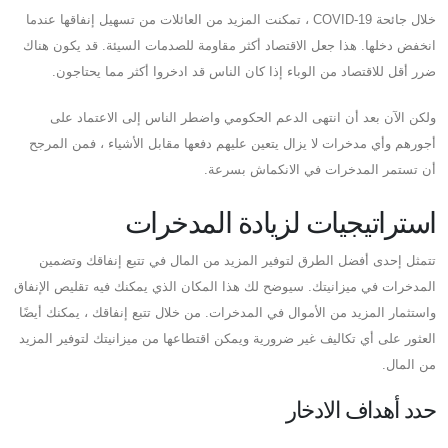
خلال جائحة COVID-19 ، تمكنت المزيد من العائلات من تسهيل إنفاقها عندما
انخفض دخلها. هذا جعل الاقتصاد أكثر مقاومة للصدمات السيئة. قد يكون هناك
ضرر أقل للاقتصاد من الوباء إذا كان الناس قد ادخروا أكثر مما يحتاجون.
ولكن الآن بعد أن انتهى الدعم الحكومي واضطر الناس إلى الاعتماد على
أجورهم وأي مدخرات لا يزال يتعين عليهم دفعها مقابل الأشياء ، فمن المرجح
أن تستمر المدخرات في الانكماش بسرعة.
استراتيجيات لزيادة المدخرات
تتمثل إحدى أفضل الطرق لتوفير المزيد من المال في تتبع إنفاقك وتضمين
المدخرات في ميزانيتك. سيوضح لك هذا المكان الذي يمكنك فيه تقليص الإنفاق
واستثمار المزيد من الأموال في المدخرات. من خلال تتبع إنفاقك ، يمكنك أيضًا
العثور على أي تكاليف غير ضرورية ويمكن اقتطاعها من ميزانيتك لتوفير المزيد
من المال.
حدد أهداف الادخار