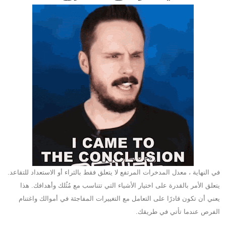
في النهاية ، معدل المدخرات المرتفع لا يتعلق فقط بالثراء أو الاستعداد للتقاعد.
يتعلق الأمر بالقدرة على اختيار الأشياء التي تتناسب مع مُثُلك وأهدافك. هذا
يعني أن تكون قادرًا على التعامل مع التغييرات المفاجئة في أموالك واغتنام
الفرص عندما تأتي في طريقك.