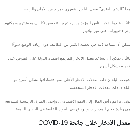
هذا "الدعم النقدي" يجعل الناس يشعرون بمزيد من الأمان والراحة.
ثانيًا ، عندما يدخر الناس المزيد من رواتبهم ، تنخفض تكاليف معيشتهم ويمكنهم
إجراء تغييرات على ميزانياتهم.
يمكن أن يساعد ذلك في تغطية الكثير من التكاليف دون زيادة الوضع سوءًا.
ثالثًا ، يمكن أن يساعد معدل الادخار المرتفع اقتصاد الدولة على النهوض على
قدميه بشكل أسرع.
شهدت البلدان ذات معدلات الادخار الأعلى نمو اقتصاداتها بشكل أسرع من
البلدان ذات معدلات الادخار المنخفضة.
يؤدي تراكم رأس المال إلى النمو الاقتصادي ، وإحدى الطرق الرئيسية لتسريعه
هي زيادة حجم المدخرات والودائع في البنوك الخاصة في البلدان النامية.
معدل الادخار خلال جائحة COVID-19