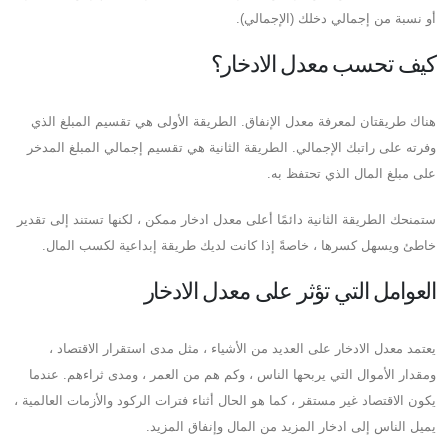
أو نسبة من إجمالي دخلك (الإجمالي).
كيف تحسب معدل الادخار؟
هناك طريقتان لمعرفة معدل الإنفاق. الطريقة الأولى هي تقسيم المبلغ الذي
وفرته على راتبك الإجمالي. الطريقة الثانية هي تقسيم إجمالي المبلغ المدخر
على مبلغ المال الذي تحتفظ به.
ستمنحك الطريقة الثانية دائمًا أعلى معدل ادخار ممكن ، لكنها تستند إلى تقدير
خاطئ ويسهل كسرها ، خاصةً إذا كانت لديك طريقة إبداعية لكسب المال.
العوامل التي تؤثر على معدل الادخار
يعتمد معدل الادخار على العديد من الأشياء ، مثل مدى استقرار الاقتصاد ،
ومقدار الأموال التي يربحها الناس ، وكم هم من العمر ، ومدى ثراءهم. عندما
يكون الاقتصاد غير مستقر ، كما هو الحال أثناء فترات الركود والأزمات العالمية ،
يميل الناس إلى ادخار المزيد من المال وإنفاق المزيد.