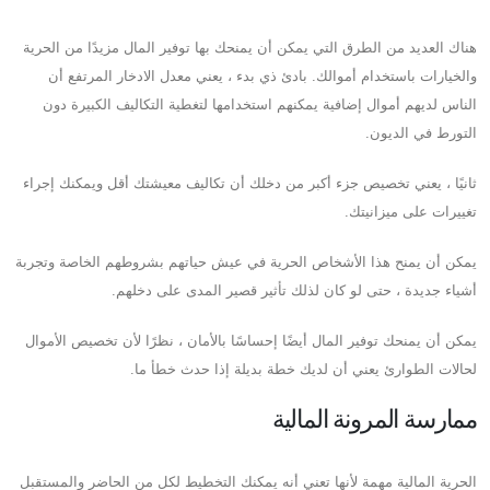
هناك العديد من الطرق التي يمكن أن يمنحك بها توفير المال مزيدًا من الحرية
والخيارات باستخدام أموالك. بادئ ذي بدء ، يعني معدل الادخار المرتفع أن
الناس لديهم أموال إضافية يمكنهم استخدامها لتغطية التكاليف الكبيرة دون
التورط في الديون.
ثانيًا ، يعني تخصيص جزء أكبر من دخلك أن تكاليف معيشتك أقل ويمكنك إجراء
تغييرات على ميزانيتك.
يمكن أن يمنح هذا الأشخاص الحرية في عيش حياتهم بشروطهم الخاصة وتجربة
أشياء جديدة ، حتى لو كان لذلك تأثير قصير المدى على دخلهم.
يمكن أن يمنحك توفير المال أيضًا إحساسًا بالأمان ، نظرًا لأن تخصيص الأموال
لحالات الطوارئ يعني أن لديك خطة بديلة إذا حدث خطأ ما.
ممارسة المرونة المالية
الحرية المالية مهمة لأنها تعني أنه يمكنك التخطيط لكل من الحاضر والمستقبل