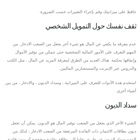
حافظ على ميزانيتك وقم بإجراء التغييرات حسب الضرورة.
ثقف نفسك حول التمويل الشخصي
عدم معرفة ما يكفي عن المال هو شيء آخر يجعل من الصعب الادخار. من
المهم التعرف على الأمور المالية الشخصية حتى تتمكن من توفير الأموال
وإنفاقها بحكمة. هناك العديد من الطرق لمعرفة المزيد عن المال ، مثل الكتب
والدروس عبر الإنترنت والمستشارين الماليين.
استخدم هذه الأدوات للتعرف على الميزانية ، وسداد الديون ، والادخار ، من بين
أشياء أخرى.
سداد الديون
الشيء الآخر الذي يجعل من الصعب توفير المال هو الديون. يمكن أن تجعل
ديون بطاقات الائتمان ذات الفائدة المرتفعة من الصعب الادخار ، لذلك من
المهم سداد الديون عن طريق نقلها إلى بطاقة بفائدة منخفضة أو بدون فائدة