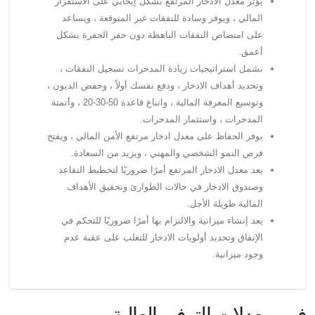
يؤثر معدل الادخار المرتفع بشكل إيجابي على الاستقرار
المالي ، ويوفر وسادة للنفقات غير المتوقعة ، ويساعد
على امتصاص النفقات الباهظة دون حفر الحفرة بشكل
أعمق.
تشمل استراتيجيات زيادة المدخرات تسجيل النفقات ،
وتحديد أهداف الادخار ، ودفع نفسك أولاً ، وخفض الديون ،
وتوسيع المعرفة المالية ، واتباع قاعدة 50-30-20 ، وأتمتة
المدخرات ، واستثمار المدخرات.
يوفر الحفاظ على معدل ادخار مرتفع الأمن المالي ، ويفتح
فرص النمو الشخصي والمهني ، ويزيد من السعادة.
يعد معدل الادخار المرتفع أمرًا ضروريًا لتخطيط التقاعد
وصندوق الادخار في حالات الطوارئ وتحقيق الأهداف
المالية طويلة الأجل.
يعد إنشاء ميزانية والالتزام بها أمرًا ضروريًا للتحكم في
الإنفاق وتحديد أولويات الادخار للتغلب على عقبة عدم
وجود ميزانية.
فهم معدلات التوفير العالية