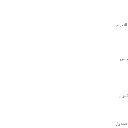
 التعرض
م من
أموال
 صندوق