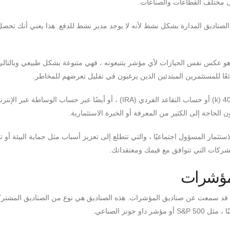
ى مختلف القطاعات والصناعات.
لصناديق المدارة بشكل نشط لأنه لا يوجد مدير نشط للدفع. هذا يعني أنك تحص
 هو عكس نفس الحيازات لأي مؤشر يتتبعونه ، فهي متنوعة بشكل طبيعي وبالتال
ئعًا للمستثمرين المبتدئين الذين يرغبون في تقليل تعرضهم للمخاطر.
4. سهولة الاستثمار: يمكن شراء أموال المؤشر من خلال 401 (k) أو حساب التقاعد الفردي (IRA) ، أو أيضًا عبر حساب الوساطة
الحاجة إلى الكثير من المعرفة أو الخبرة الاستثمارية.
لاستثمار المسؤول اجتماعيًا ، والتي تتطلع إلى تعزيز أسباب مثل حماية البيئة أو
لشركات التي تتوافق مع قيمك ومعتقداتك.
لمؤشرات
ون قد سمعت عن صناديق المؤشرات. هذه الصناديق هي نوع من الصناديق المشترك