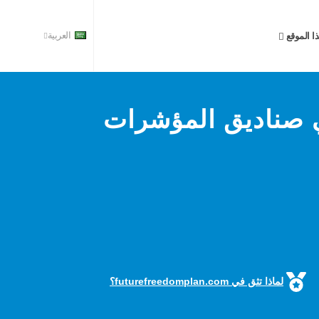
ا الموقع
العربية
ي صناديق المؤشرات
لماذا تثق في futurefreedomplan.com؟