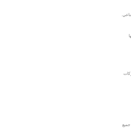
أو مؤشر داو جونز الصناعي.
ا
كات
جميع