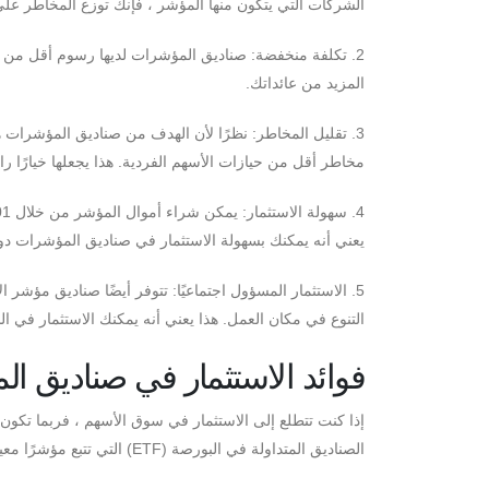
الشركات التي يتكون منها المؤشر ، فإنك توزع المخاطر عل
2. تكلفة منخفضة: صناديق المؤشرات لديها رسوم أقل من ا
المزيد من عائداتك.
3. تقليل المخاطر: نظرًا لأن الهدف من صناديق المؤشرات
مخاطر أقل من حيازات الأسهم الفردية. هذا يجعلها خيارًا را
يعني أنه يمكنك بسهولة الاستثمار في صناديق المؤشرات دون 
5. الاستثمار المسؤول اجتماعيًا: تتوفر أيضًا صناديق مؤشر ا
التنوع في مكان العمل. هذا يعني أنه يمكنك الاستثمار في ا
فوائد الاستثمار في صناديق ا
إذا كنت تتطلع إلى الاستثمار في سوق الأسهم ، فربما تك
الصناديق المتداولة في البورصة (ETF) التي تتبع مؤشرًا معينًا ، مثل S&P 500 أو مؤشر داو جونز الصناعي.