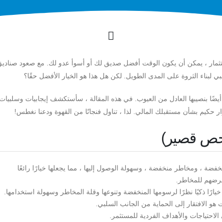
لاستثمار ، يمكن أن يكون الوقت أفضل صديق لك أو أسوأ عدو لك. مع صعود صنادي
ي لبناء الثروة على المدى الطويل. لكن هل هذا هو الخيار الأفضل حقًا؟
ي أيضًا بنصيبها العادل من العيوب. في هذه المقالة ، سأستكشف إيجابيات وسلبيات
حكيم بشأن مستقبلك المالي. لذا ، تناول فنجانًا من القهوة ودعنا نغطس!
لخص قصير)
خفضة ، ومخاطر منخفضة ، وسهولة الوصول إليها ، مما يجعلها خيارًا رائعًا
عرضهم للمخاطر.
رًا ذكيًا نظرًا لرسومها المنخفضة وتنوعها وقلة المخاطر وسهولة استخدامها.
هو الافتقار إلى الحماية من الجانب السلبي.
 الاحتياجات والأهداف الفردية للمستثمر.