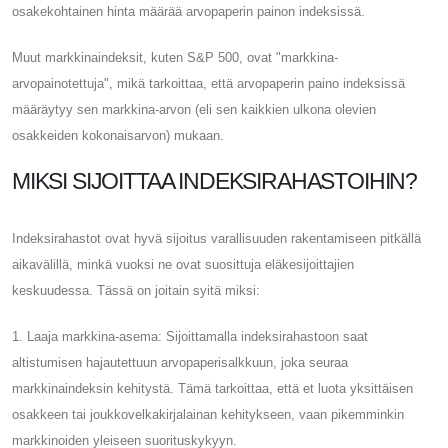
osakekohtainen hinta määrää arvopaperin painon indeksissä.
Muut markkinaindeksit, kuten S&P 500, ovat "markkina-
arvopainotettuja", mikä tarkoittaa, että arvopaperin paino indeksissä
määräytyy sen markkina-arvon (eli sen kaikkien ulkona olevien
osakkeiden kokonaisarvon) mukaan.
MIKSI SIJOITTAA INDEKSIRAHASTOIHIN?
Indeksirahastot ovat hyvä sijoitus varallisuuden rakentamiseen pitkällä
aikavälillä, minkä vuoksi ne ovat suosittuja eläkesijoittajien
keskuudessa. Tässä on joitain syitä miksi:
1. Laaja markkina-asema: Sijoittamalla indeksirahastoon saat
altistumisen hajautettuun arvopaperisalkkuun, joka seuraa
markkinaindeksin kehitystä. Tämä tarkoittaa, että et luota yksittäisen
osakkeen tai joukkovelkakirjalainan kehitykseen, vaan pikemminkin
markkinoiden yleiseen suorituskykyyn.