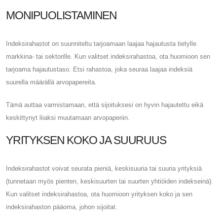
MONIPUOLISTAMINEN
Indeksirahastot on suunniteltu tarjoamaan laajaa hajautusta tietylle
markkina- tai sektorille. Kun valitset indeksirahastoa, ota huomioon sen
tarjoama hajautustaso. Etsi rahastoa, joka seuraa laajaa indeksiä
suurella määrällä arvopapereita.
Tämä auttaa varmistamaan, että sijoituksesi on hyvin hajautettu eikä
keskittynyt liiaksi muutamaan arvopaperiin.
YRITYKSEN KOKO JA SUURUUS
Indeksirahastot voivat seurata pieniä, keskisuuria tai suuria yrityksiä
(tunnetaan myös pienten, keskisuurten tai suurten yhtiöiden indekseinä).
Kun valitset indeksirahastoa, ota huomioon yrityksen koko ja sen
indeksirahaston pääoma, johon sijoitat.