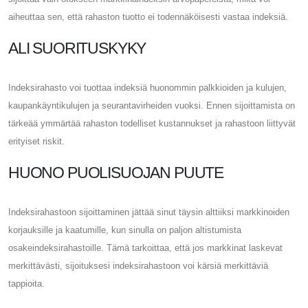
aiheuttaa sen, että rahaston tuotto ei todennäköisesti vastaa indeksiä.
ALI SUORITUSKYKY
Indeksirahasto voi tuottaa indeksiä huonommin palkkioiden ja kulujen,
kaupankäyntikulujen ja seurantavirheiden vuoksi. Ennen sijoittamista on
tärkeää ymmärtää rahaston todelliset kustannukset ja rahastoon liittyvät
erityiset riskit.
HUONO PUOLISUOJAN PUUTE
Indeksirahastoon sijoittaminen jättää sinut täysin alttiiksi markkinoiden
korjauksille ja kaatumille, kun sinulla on paljon altistumista
osakeindeksirahastoille. Tämä tarkoittaa, että jos markkinat laskevat
merkittävästi, sijoituksesi indeksirahastoon voi kärsiä merkittäviä
tappioita.