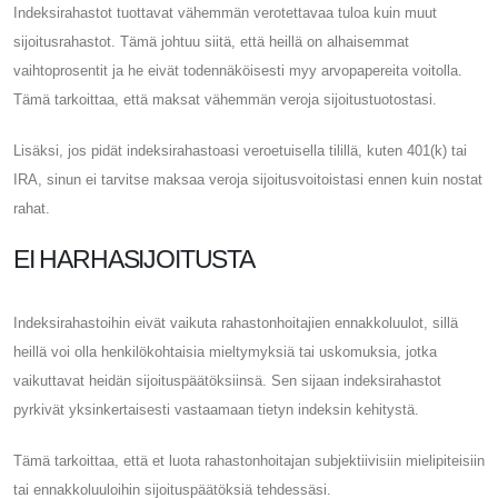
Indeksirahastot tuottavat vähemmän verotettavaa tuloa kuin muut
sijoitusrahastot. Tämä johtuu siitä, että heillä on alhaisemmat
vaihtoprosentit ja he eivät todennäköisesti myy arvopapereita voitolla.
Tämä tarkoittaa, että maksat vähemmän veroja sijoitustuotostasi.
Lisäksi, jos pidät indeksirahastoasi veroetuisella tilillä, kuten 401(k) tai
IRA, sinun ei tarvitse maksaa veroja sijoitusvoitoistasi ennen kuin nostat
rahat.
EI HARHASIJOITUSTA
Indeksirahastoihin eivät vaikuta rahastonhoitajien ennakkoluulot, sillä
heillä voi olla henkilökohtaisia ​​mieltymyksiä tai uskomuksia, jotka
vaikuttavat heidän sijoituspäätöksiinsä. Sen sijaan indeksirahastot
pyrkivät yksinkertaisesti vastaamaan tietyn indeksin kehitystä.
Tämä tarkoittaa, että et luota rahastonhoitajan subjektiivisiin mielipiteisiin
tai ennakkoluuloihin sijoituspäätöksiä tehdessäsi.