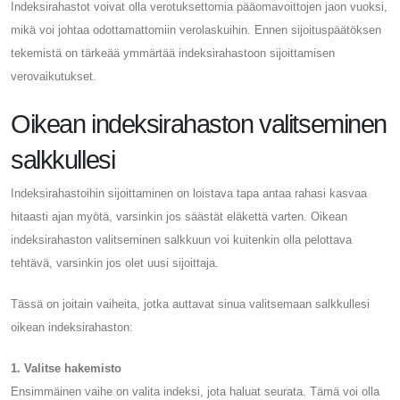
Indeksirahastot voivat olla verotuksettomia pääomavoittojen jaon vuoksi,
mikä voi johtaa odottamattomiin verolaskuihin. Ennen sijoituspäätöksen
tekemistä on tärkeää ymmärtää indeksirahastoon sijoittamisen
verovaikutukset.
Oikean indeksirahaston valitseminen
salkkullesi
Indeksirahastoihin sijoittaminen on loistava tapa antaa rahasi kasvaa
hitaasti ajan myötä, varsinkin jos säästät eläkettä varten. Oikean
indeksirahaston valitseminen salkkuun voi kuitenkin olla pelottava
tehtävä, varsinkin jos olet uusi sijoittaja.
Tässä on joitain vaiheita, jotka auttavat sinua valitsemaan salkkullesi
oikean indeksirahaston:
1. Valitse hakemisto
Ensimmäinen vaihe on valita indeksi, jota haluat seurata. Tämä voi olla