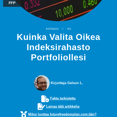
FFP
KOTISIVU
IF1
Kuinka Valita Oikea
Indeksirahasto
Portfoliollesi
Kirjoittaja Gelson L.
Fakta tarkistettu
Lainaa tätä artikkelia
Miksi luottaa futurefreedomplan.com:ään?