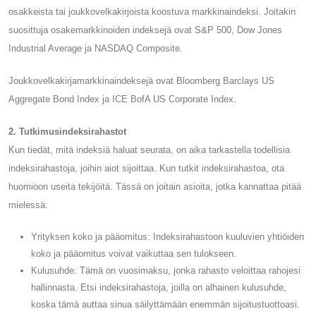
osakkeista tai joukkovelkakirjoista koostuva markkinaindeksi. Joitakin
suosittuja osakemarkkinoiden indeksejä ovat S&P 500, Dow Jones
Industrial Average ja NASDAQ Composite.
Joukkovelkakirjamarkkinaindeksejä ovat Bloomberg Barclays US
Aggregate Bond Index ja ICE BofA US Corporate Index.
2. Tutkimusindeksirahastot
Kun tiedät, mitä indeksiä haluat seurata, on aika tarkastella todellisia
indeksirahastoja, joihin aiot sijoittaa. Kun tutkit indeksirahastoa, ota
huomioon useita tekijöitä. Tässä on joitain asioita, jotka kannattaa pitää
mielessä:
Yrityksen koko ja pääomitus: Indeksirahastoon kuuluvien yhtiöiden
koko ja pääomitus voivat vaikuttaa sen tulokseen.
Kulusuhde: Tämä on vuosimaksu, jonka rahasto veloittaa rahojesi
hallinnasta. Etsi indeksirahastoja, joilla on alhainen kulusuhde,
koska tämä auttaa sinua säilyttämään enemmän sijoitustuottoasi.