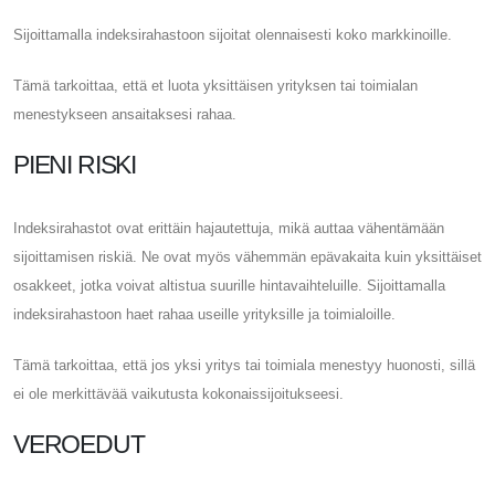
Sijoittamalla indeksirahastoon sijoitat olennaisesti koko markkinoille.
Tämä tarkoittaa, että et luota yksittäisen yrityksen tai toimialan
menestykseen ansaitaksesi rahaa.
PIENI RISKI
Indeksirahastot ovat erittäin hajautettuja, mikä auttaa vähentämään
sijoittamisen riskiä. Ne ovat myös vähemmän epävakaita kuin yksittäiset
osakkeet, jotka voivat altistua suurille hintavaihteluille. Sijoittamalla
indeksirahastoon haet rahaa useille yrityksille ja toimialoille.
Tämä tarkoittaa, että jos yksi yritys tai toimiala menestyy huonosti, sillä
ei ole merkittävää vaikutusta kokonaissijoitukseesi.
VEROEDUT