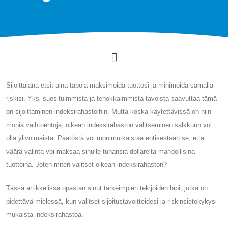
Sijoittajana etsit aina tapoja maksimoida tuottosi ja minimoida samalla
riskisi. Yksi suosituimmista ja tehokkaimmista tavoista saavuttaa tämä
on sijoittaminen indeksirahastoihin. Mutta koska käytettävissä on niin
monia vaihtoehtoja, oikean indeksirahaston valitseminen salkkuun voi
olla ylivoimaista. Päätöstä voi monimutkaistaa entisestään se, että
väärä valinta voi maksaa sinulle tuhansia dollareita mahdollisina
tuottoina. Joten miten valitset oikean indeksirahaston?
Tässä artikkelissa opastan sinut tärkeimpien tekijöiden läpi, jotka on
pidettävä mielessä, kun valitset sijoitustavoitteidesi ja riskinsietokykysi
mukaista indeksirahastoa.