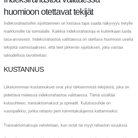
huomioon otettavat tekijät
Indeksirahastoihin sijoittaminen on loistava tapa saada näkyvyys tietylle
markkinoille tai toimialalle. Kaikkia indeksirahastoja ei kuitenkaan luoda
tasa-arvoisesti. Indeksirahastoa valittaessa on otettava huomioon useita
tekijöitä varmistaaksesi, että teet järkevän sijoituksen, joka vastaa
taloudellisia tavoitteitasi.
KUSTANNUS
Liiketoiminnan kustannukset ovat yksi tärkeimmistä tekijöistä, joka on
pidettävä mielessä indeksirahastoa valittaessa. Tämä sisältää
kulusuhteen, transaktiomaksut ja spreadit. Kulutussuhde on
vuosipalkkio, jonka rahasto perii toimintakulujensa kattamiseksi.
Transaktiomaksuja veloitetaan, kun ostat tai myyt rahaston osuuksia.