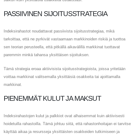
PASSIIVINEN SIJOITUSSTRATEGIA
Indeksirahastot noudattavat passiivista sijoitusstrategiaa, mikä
tarkoittaa, että ne pyrkivät vastaamaan markkinoiden riskiä ja tuottoa
sen teorian perusteella, että pitkällä aikavälillä markkinat tuottavat
paremmin minkä tahansa yksittäisen sijoituksen.
Tämä strategia eroaa aktiivisista sijoitusstrategioista, joissa yritetään
voittaa markkinat valitsemalla yksittäisiä osakkeita tai ajoittamalla
markkinat.
PIENEMMÄT KULUT JA MAKSUT
Indeksirahastojen kulut ja palkkiot ovat alhaisemmat kuin aktiivisesti
hoidetuilla rahastoilla. Tämä johtuu siitä, että rahastonhoitajan ei tarvitse
käyttää aikaa ja resursseja yksittäisten osakkeiden tutkimiseen ja