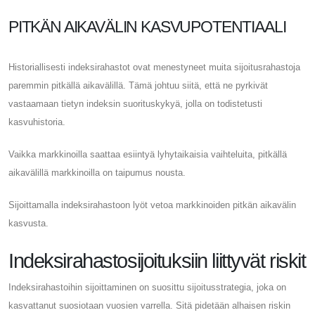
PITKÄN AIKAVÄLIN KASVUPOTENTIAALI
Historiallisesti indeksirahastot ovat menestyneet muita sijoitusrahastoja
paremmin pitkällä aikavälillä. Tämä johtuu siitä, että ne pyrkivät
vastaamaan tietyn indeksin suorituskykyä, jolla on todistetusti
kasvuhistoria.
Vaikka markkinoilla saattaa esiintyä lyhytaikaisia ​​vaihteluita, pitkällä
aikavälillä markkinoilla on taipumus nousta.
Sijoittamalla indeksirahastoon lyöt vetoa markkinoiden pitkän aikavälin
kasvusta.
Indeksirahastosijoituksiin liittyvät riskit
Indeksirahastoihin sijoittaminen on suosittu sijoitusstrategia, joka on
kasvattanut suosiotaan vuosien varrella. Sitä pidetään alhaisen riskin