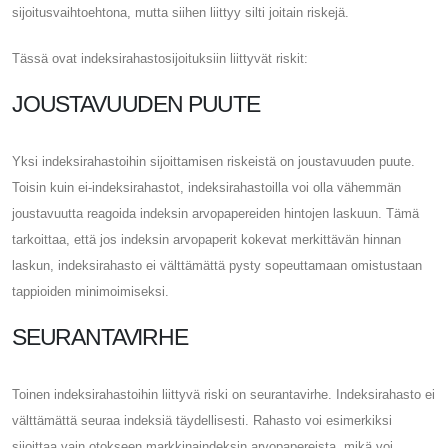
sijoitusvaihtoehtona, mutta siihen liittyy silti joitain riskejä.
Tässä ovat indeksirahastosijoituksiin liittyvät riskit:
JOUSTAVUUDEN PUUTE
Yksi indeksirahastoihin sijoittamisen riskeistä on joustavuuden puute.
Toisin kuin ei-indeksirahastot, indeksirahastoilla voi olla vähemmän
joustavuutta reagoida indeksin arvopapereiden hintojen laskuun. Tämä
tarkoittaa, että jos indeksin arvopaperit kokevat merkittävän hinnan
laskun, indeksirahasto ei välttämättä pysty sopeuttamaan omistustaan ​​
tappioiden minimoimiseksi.
SEURANTAVIRHE
Toinen indeksirahastoihin liittyvä riski on seurantavirhe. Indeksirahasto ei
välttämättä seuraa indeksiä täydellisesti. Rahasto voi esimerkiksi
sijoittaa vain otokseen markkinaindeksin arvopapereista, mikä voi