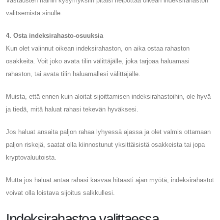
Vastausten näihin kysymyksiin pitäisi helpottaa oikean indeksirahaston
valitsemista sinulle.
4. Osta indeksirahasto-osuuksia
Kun olet valinnut oikean indeksirahaston, on aika ostaa rahaston
osakkeita. Voit joko avata tilin välittäjälle, joka tarjoaa haluamasi
rahaston, tai avata tilin haluamallesi välittäjälle.
Muista, että ennen kuin aloitat sijoittamisen indeksirahastoihin, ole hyvä
ja tiedä, mitä haluat rahasi tekevän hyväksesi.
Jos haluat ansaita paljon rahaa lyhyessä ajassa ja olet valmis ottamaan
paljon riskejä, saatat olla kiinnostunut yksittäisistä osakkeista tai jopa
kryptovaluutoista.
Mutta jos haluat antaa rahasi kasvaa hitaasti ajan myötä, indeksirahastot
voivat olla loistava sijoitus salkkullesi.
Indeksirahastoa valittaessa