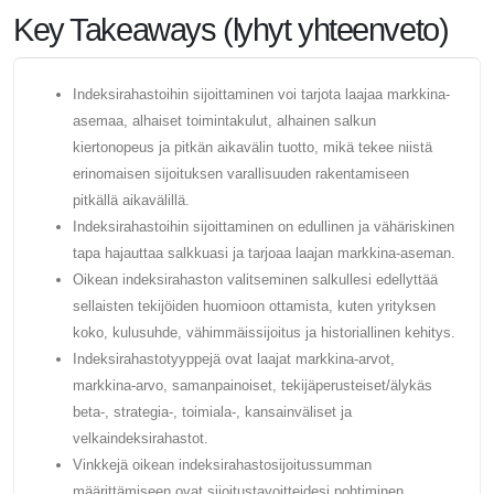
Key Takeaways (lyhyt yhteenveto)
Indeksirahastoihin sijoittaminen voi tarjota laajaa markkina-
asemaa, alhaiset toimintakulut, alhainen salkun
kiertonopeus ja pitkän aikavälin tuotto, mikä tekee niistä
erinomaisen sijoituksen varallisuuden rakentamiseen
pitkällä aikavälillä.
Indeksirahastoihin sijoittaminen on edullinen ja vähäriskinen
tapa hajauttaa salkkuasi ja tarjoaa laajan markkina-aseman.
Oikean indeksirahaston valitseminen salkullesi edellyttää
sellaisten tekijöiden huomioon ottamista, kuten yrityksen
koko, kulusuhde, vähimmäissijoitus ja historiallinen kehitys.
Indeksirahastotyyppejä ovat laajat markkina-arvot,
markkina-arvo, samanpainoiset, tekijäperusteiset/älykäs
beta-, strategia-, toimiala-, kansainväliset ja
velkaindeksirahastot.
Vinkkejä oikean indeksirahastosijoitussumman
määrittämiseen ovat sijoitustavoitteidesi pohtiminen,