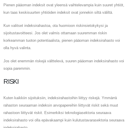
Pienen pääoman indeksit ovat yleensä vaihtelevampia kuin suuret yhtiöt,
kun taas keskisuurten yhtiöiden indeksit ovat jonnekin siltä väliltä.
Kun valitset indeksirahastoa, ota huomioon riskinsietokykysi ja
sijoitustavoitteesi. Jos olet valmis ottamaan suuremman riskin
korkeamman tuoton potentiaalista, pienen pääoman indeksirahasto voi
olla hyvä valinta.
Jos olet enemmän riskejä välttelevä, suuren pääoman indeksirahasto voi
sopia paremmin.
RISKI
Kuten kaikkiin sijoituksiin, indeksirahastoihin liittyy riskejä. Ymmärrä
rahaston seuraaman indeksin arvopapereihin liittyvät riskit sekä muut
rahastoon liittyvät riskit. Esimerkiksi teknologiasektoria seuraava
indeksirahasto voi olla epävakaampi kuin kulutustavarasektoria seuraava
indeksirahasto.