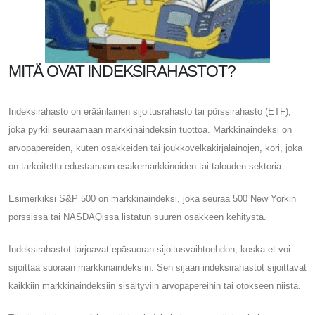
MITÄ OVAT INDEKSIRAHASTOT?
Indeksirahasto on eräänlainen sijoitusrahasto tai pörssirahasto (ETF),
joka pyrkii seuraamaan markkinaindeksin tuottoa. Markkinaindeksi on
arvopapereiden, kuten osakkeiden tai joukkovelkakirjalainojen, kori, joka
on tarkoitettu edustamaan osakemarkkinoiden tai talouden sektoria.
Esimerkiksi S&P 500 on markkinaindeksi, joka seuraa 500 New Yorkin
pörssissä tai NASDAQissa listatun suuren osakkeen kehitystä.
Indeksirahastot tarjoavat epäsuoran sijoitusvaihtoehdon, koska et voi
sijoittaa suoraan markkinaindeksiin. Sen sijaan indeksirahastot sijoittavat
kaikkiin markkinaindeksiin sisältyviin arvopapereihin tai otokseen niistä.