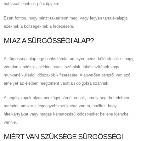
hatással lehetnek pénzügyeire.
Ezért fontos, hogy pénzt takarítson meg, vagy legyen tartalékalapja
ezeknek a költségeknek a fedezésére.
MI AZ A SÜRGŐSSÉGI ALAP?
A sürgősségi alap egy bankszámla, amelyen pénzt különítenek el nagy,
váratlan kiadások, például orvosi számlák, lakásjavítások vagy
munkanélküliségi időszakok kifizetésére. Alapvetően pénzről van szó,
amelyet az életben megtörtént váratlan dolgokra szánnak.
A segélyalapok olyan pénzügyi párnát adnak, amely segíthet életben
maradni, amikor a legnagyobb szüksége van rá, anélkül, hogy
hitelkártyákat vagy magas kamatozású kölcsönöket kellene igénybe
vennie.
MIÉRT VAN SZÜKSÉGE SÜRGŐSSÉGI