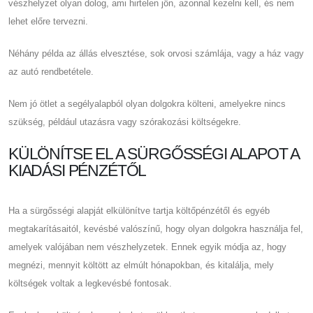
vészhelyzet olyan dolog, ami hirtelen jön, azonnal kezelni kell, és nem
lehet előre tervezni.
Néhány példa az állás elvesztése, sok orvosi számlája, vagy a ház vagy
az autó rendbetétele.
Nem jó ötlet a segélyalapból olyan dolgokra költeni, amelyekre nincs
szükség, például utazásra vagy szórakozási költségekre.
KÜLÖNÍTSE EL A SÜRGŐSSÉGI ALAPOT A
KIADÁSI PÉNZÉTŐL
Ha a sürgősségi alapját elkülönítve tartja költőpénzétől és egyéb
megtakarításaitól, kevésbé valószínű, hogy olyan dolgokra használja fel,
amelyek valójában nem vészhelyzetek. Ennek egyik módja az, hogy
megnézi, mennyit költött az elmúlt hónapokban, és kitalálja, mely
költségek voltak a legkevésbé fontosak.