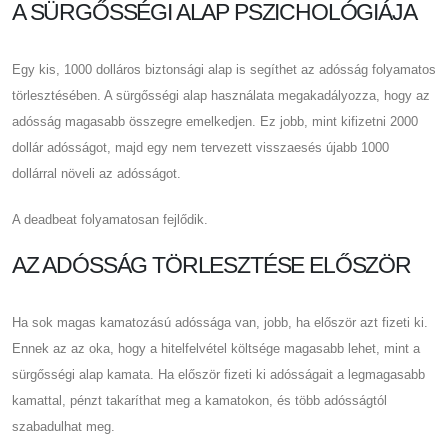
A SÜRGŐSSÉGI ALAP PSZICHOLÓGIÁJA
Egy kis, 1000 dolláros biztonsági alap is segíthet az adósság folyamatos
törlesztésében. A sürgősségi alap használata megakadályozza, hogy az
adósság magasabb összegre emelkedjen. Ez jobb, mint kifizetni 2000
dollár adósságot, majd egy nem tervezett visszaesés újabb 1000
dollárral növeli az adósságot.
A deadbeat folyamatosan fejlődik.
AZ ADÓSSÁG TÖRLESZTÉSE ELŐSZÖR
Ha sok magas kamatozású adóssága van, jobb, ha először azt fizeti ki.
Ennek az az oka, hogy a hitelfelvétel költsége magasabb lehet, mint a
sürgősségi alap kamata. Ha először fizeti ki adósságait a legmagasabb
kamattal, pénzt takaríthat meg a kamatokon, és több adósságtól
szabadulhat meg.