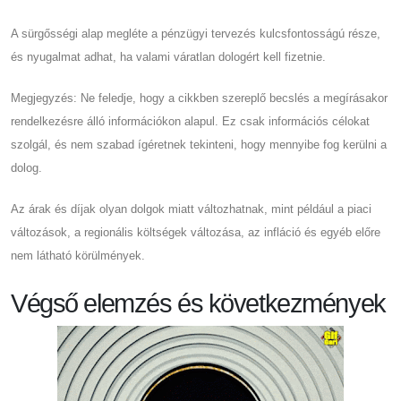
A sürgősségi alap megléte a pénzügyi tervezés kulcsfontosságú része,
és nyugalmat adhat, ha valami váratlan dologért kell fizetnie.
Megjegyzés: Ne feledje, hogy a cikkben szereplő becslés a megírásakor
rendelkezésre álló információkon alapul. Ez csak információs célokat
szolgál, és nem szabad ígéretnek tekinteni, hogy mennyibe fog kerülni a
dolog.
Az árak és díjak olyan dolgok miatt változhatnak, mint például a piaci
változások, a regionális költségek változása, az infláció és egyéb előre
nem látható körülmények.
Végső elemzés és következmények