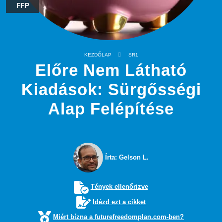
FFP
KEZDŐLAP
SR1
Előre Nem Látható
Kiadások: Sürgősségi
Alap Felépítése
Írta: Gelson L.
Tények ellenőrizve
Idézd ezt a cikket
Miért bízna a futurefreedomplan.com-ben?