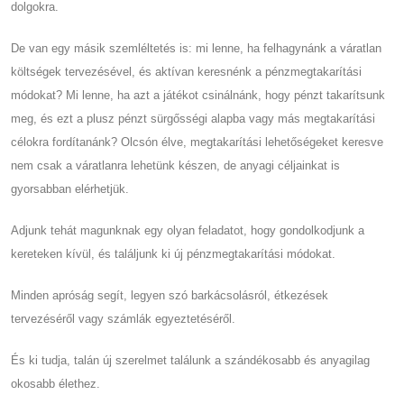
dolgokra.
De van egy másik szemléltetés is: mi lenne, ha felhagynánk a váratlan
költségek tervezésével, és aktívan keresnénk a pénzmegtakarítási
módokat? Mi lenne, ha azt a játékot csinálnánk, hogy pénzt takarítsunk
meg, és ezt a plusz pénzt sürgősségi alapba vagy más megtakarítási
célokra fordítanánk? Olcsón élve, megtakarítási lehetőségeket keresve
nem csak a váratlanra lehetünk készen, de anyagi céljainkat is
gyorsabban elérhetjük.
Adjunk tehát magunknak egy olyan feladatot, hogy gondolkodjunk a
kereteken kívül, és találjunk ki új pénzmegtakarítási módokat.
Minden apróság segít, legyen szó barkácsolásról, étkezések
tervezéséről vagy számlák egyeztetéséről.
És ki tudja, talán új szerelmet találunk a szándékosabb és anyagilag
okosabb élethez.