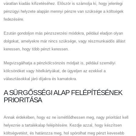
váratlan kiadás kifizetéséhez. Először is számolja ki, hogy jelenlegi
pénzügyi helyzete alapján mennyi pénzre van szüksége a költségek
fedezésére.
Ezután gondoljon más pénzszerzési módokra, például eladjon olyan
dolgokat, amelyekre már nincs szüksége, vagy részmunkaidős állást
keressen, hogy több pénzt keressen.
Megvizsgálhatja a pénzkölcsönzés módjait is, például személyi
kölcsönöket vagy hitelkártyákat, de ügyeljen az ezekkel a
választásokkal járó díjakra és kamatokra.
A SÜRGŐSSÉGI ALAP FELÉPÍTÉSÉNEK
PRIORITÁSA
Annak érdekében, hogy ez ne ismétlődhessen meg, nagy prioritást kell
helyeznie a tartalékalap felépítésére. Kezdje azzal, hogy készítsen
költségvetést, és határozza meg, hol spórolhat meg pénzt kevesebb