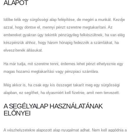
ALAPOT
Időbe telik egy sürgősségi alap felépítése, de megéri a munkát. Kezdje
azzal, hogy döntse el, mennyi pénzt szeretne megtakarítani. Az
embereket gyakran úgy tekintik pénzügyileg felkészültnek, ha van elég
készpénzük ahhoz, hogy három hónapig fedezzék a számláikat, ha
elveszítenék állásukat.
Ha már tudja, mit szeretne tenni, érdemes lehet pénzt elhelyeznie egy
magas hozamú megtakarítási vagy pénzpiaci számlára.
Még akkor is, ha csak egy kis összeget takarít meg egy sürgősségi
alapban, ez segíthet, ha olyasmiért kell fizetnie, amit nem tervezett.
A SEGÉLYALAP HASZNÁLATÁNAK
ELŐNYEI
A vészhelyzetekre alapozott alap nyugalmat adhat. Nem kell aggódnia a