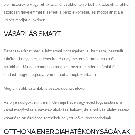
élelmiszerekre vagy ruhákra, ahol csökkentenie kell a kiadásokat, akkor
szorosan figyelemmel kísérheti a pénz elköltését, és módosíthatja a
költés módját a jövőben.
VÁSÁRLÁS SMART
Pénzt takaríthat meg a háztartási költségeken is, ha tiszta, használt
ruhákat, könyveket, edényeket és egyebeket vásárol a használt
boltokban. Minden hónapban meg kell néznie minden számlát és
kiadást, hogy megtudja, van-e mód a megtakarításra.
Még a kisebb számlák is összeadódnak idővel.
Az olyan dolgok, mint a mindennapi kávé vagy ebéd fogyasztása, a
kábel megőrzése a vezeték elvágása helyett, és a márkás élelmiszerek
vásárlása az általános termékek helyett idővel összeadódnak.
OTTHONA ENERGIAHATÉKONYSÁGÁNAK