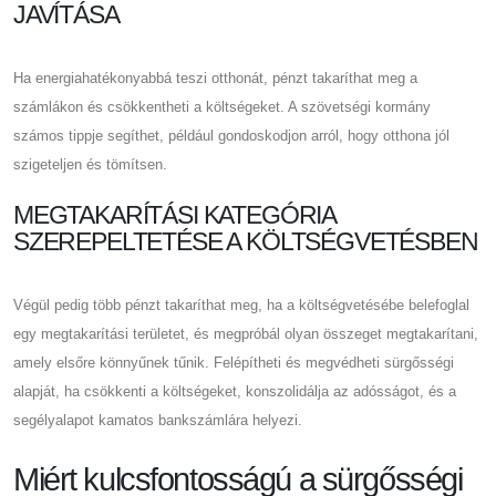
JAVÍTÁSA
Ha energiahatékonyabbá teszi otthonát, pénzt takaríthat meg a
számlákon és csökkentheti a költségeket. A szövetségi kormány
számos tippje segíthet, például gondoskodjon arról, hogy otthona jól
szigeteljen és tömítsen.
MEGTAKARÍTÁSI KATEGÓRIA
SZEREPELTETÉSE A KÖLTSÉGVETÉSBEN
Végül pedig több pénzt takaríthat meg, ha a költségvetésébe belefoglal
egy megtakarítási területet, és megpróbál olyan összeget megtakarítani,
amely elsőre könnyűnek tűnik. Felépítheti és megvédheti sürgősségi
alapját, ha csökkenti a költségeket, konszolidálja az adósságot, és a
segélyalapot kamatos bankszámlára helyezi.
Miért kulcsfontosságú a sürgősségi