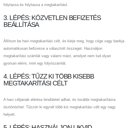
folytassa és folytassa a megtakarítást.
3. LÉPÉS: KÖZVETLEN BEFIZETÉS
BEÁLLÍTÁSA
Állítson be havi megtakarítási célt, és kérje meg, hogy cége vagy bankja
automatikusan befizesse a választott összeget. Használjon
megtakarítási számlát vagy valami mást, amelyet nem tud olyan
gyorsan elérni, mint egy folyószámlát.
4. LÉPÉS: TŰZZ KI TÖBB KISEBB
MEGTAKARÍTÁSI CÉLT
A havi céljainak elérése lendületet adhat, és további megtakarításra
ösztönözhet. Tűzzön ki egynél több kis megtakarítási célt egy nagy
helyett.
5. LÉPÉS: HASZNÁLJON LIKVID