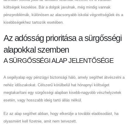
költségek kezelése. Bár a dolgok javulnak, még mindig vannak
pénzproblémák, különösen az alacsonyabb iskolai végzettségűek és a
kisebbségekhez tartozók esetében.
Az adósság prioritása a sürgősségi
alapokkal szemben
A SÜRGŐSSÉGI ALAP JELENTŐSÉGE
A segélyalap egy pénzügyi biztonsági háló, amely segíthet átvészelni a
nehéz időszakokat. Célszerű körülbelül hat hónapnyi költséget
megtakarítani egy sürgősségi alapban kisebb-nagyobb vészhelyzetek
esetén, vagy hosszabb ideig tartó állás nélkül.
Ez az alap segíthet abban, hogy elkerülje a további eladósodást, ha
olyasmiért kell fizetnie, amit nem tervezett.