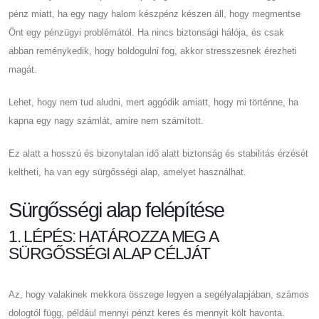
pénz miatt, ha egy nagy halom készpénz készen áll, hogy megmentse
Önt egy pénzügyi problémától. Ha nincs biztonsági hálója, és csak
abban reménykedik, hogy boldogulni fog, akkor stresszesnek érezheti
magát.
Lehet, hogy nem tud aludni, mert aggódik amiatt, hogy mi történne, ha
kapna egy nagy számlát, amire nem számított.
Ez alatt a hosszú és bizonytalan idő alatt biztonság és stabilitás érzését
keltheti, ha van egy sürgősségi alap, amelyet használhat.
Sürgősségi alap felépítése
1. LÉPÉS: HATÁROZZA MEG A
SÜRGŐSSÉGI ALAP CÉLJÁT
Az, hogy valakinek mekkora összege legyen a segélyalapjában, számos
dologtól függ, például mennyi pénzt keres és mennyit költ havonta.