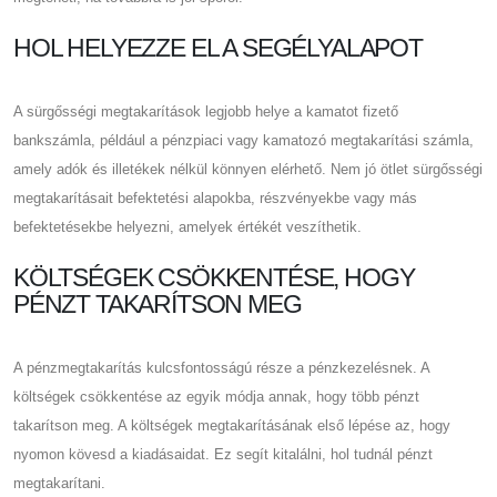
HOL HELYEZZE EL A SEGÉLYALAPOT
A sürgősségi megtakarítások legjobb helye a kamatot fizető
bankszámla, például a pénzpiaci vagy kamatozó megtakarítási számla,
amely adók és illetékek nélkül könnyen elérhető. Nem jó ötlet sürgősségi
megtakarításait befektetési alapokba, részvényekbe vagy más
befektetésekbe helyezni, amelyek értékét veszíthetik.
KÖLTSÉGEK CSÖKKENTÉSE, HOGY
PÉNZT TAKARÍTSON MEG
A pénzmegtakarítás kulcsfontosságú része a pénzkezelésnek. A
költségek csökkentése az egyik módja annak, hogy több pénzt
takarítson meg. A költségek megtakarításának első lépése az, hogy
nyomon kövesd a kiadásaidat. Ez segít kitalálni, hol tudnál pénzt
megtakarítani.