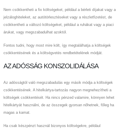
Nem csökkentheti a fix költségeket, például a bérleti díjakat vagy a
jelzáloghiteleket, az autótörlesztéseket vagy a részletfizetést, de
csökkentheti a változó költségeket, például a ruhákat vagy a piaci
árukat, vagy megszabadulhat azoktól.
Fontos tudni, hogy most mire költ, így megtalálhatja a költségek
csökkentésének és a költségvetés rendbetételének módját.
AZ ADÓSSÁG KONSZOLIDÁLÁSA
Az adósságtól való megszabadulás egy másik módja a költségek
csökkentésének. A hitelkártya-tartozás nagyon megnehezítheti a
költségek csökkentését. Ha nincs pénzed valamire, könnyen lehet
hitelkártyát használni, de az összegek gyorsan nőhetnek, főleg ha
magas a kamat.
Ha csak készpénzt használ bizonyos költségekre, például