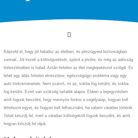
Képzeld el, hogy jól haladsz az életben, és pénzügyeid biztonságban
vannak. Jól kezeli a költségvetését, spórol a jövőre, és még az adósság
törlesztésében is halad. Aztán hirtelen az élet meglepetéssel szolgál. Ez
lehet egy állás hirtelen elvesztése, egészségügyi probléma vagy egy
autó tönkremenetele. Nem számít, mi az, sokba fog kerülni, és sokba
fog kerülni. Ezért van szükség tartalék alapra. Ebben a bejegyzésben
arról fogunk beszélni, hogy mennyire fontos a segélyalap, hogyan kell
létrehozni egyet, és hogyan kell felhasználni, ha valami váratlan történik.
Tehát készülj fel, mert a váratlan költségekről fogunk beszélni, és arról,
hogyan készülj fel rájuk.