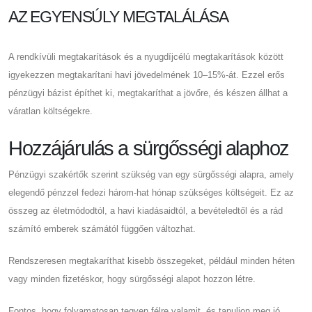
AZ EGYENSÚLY MEGTALÁLÁSA
A rendkívüli megtakarítások és a nyugdíjcélú megtakarítások között
igyekezzen megtakarítani havi jövedelmének 10–15%-át. Ezzel erős
pénzügyi bázist építhet ki, megtakaríthat a jövőre, és készen állhat a
váratlan költségekre.
Hozzájárulás a sürgősségi alaphoz
Pénzügyi szakértők szerint szükség van egy sürgősségi alapra, amely
elegendő pénzzel fedezi három-hat hónap szükséges költségeit. Ez az
összeg az életmódodtól, a havi kiadásaidtól, a bevételedtől és a rád
számító emberek számától függően változhat.
Rendszeresen megtakaríthat kisebb összegeket, például minden héten
vagy minden fizetéskor, hogy sürgősségi alapot hozzon létre.
Fontos, hogy folyamatosan tegyen félre valamit, és tanuljon meg jó