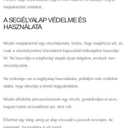
megtakarítási módokat.
A SEGÉLYALAP VÉDELME ÉS
HASZNÁLATA
Miután megtakarított egy vészhelyzetre, fontos, hogy megőrizze azt, és
csak a vészhelyzethez közvetlenül kapcsolódó költségekre használja
fel. Ne használja a sürgősségi alapját olyan dolgokra, amelyek nem
vészhelyzetek.
Ha szüksége van a segélyalap használatára, próbáljon más módokat
találni, hogy elkerülje a lehető leggyakrabban.
Miután elköltötte pénzeszközeinek egy részét, gondolkodjon el azon,
hogyan tudná visszaállítani azt, ahol volt.
Eltarthat egy ideig, amíg az alap visszaáll a javasolt összegre, de
megteheti, ha továbbra is jól spórol.