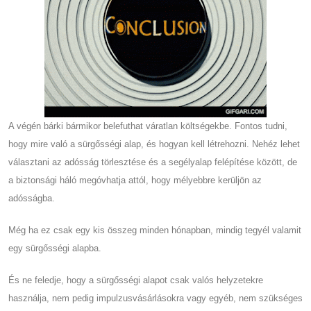
A végén bárki bármikor belefuthat váratlan költségekbe. Fontos tudni,
hogy mire való a sürgősségi alap, és hogyan kell létrehozni. Nehéz lehet
választani az adósság törlesztése és a segélyalap felépítése között, de
a biztonsági háló megóvhatja attól, hogy mélyebbre kerüljön az
adósságba.
Még ha ez csak egy kis összeg minden hónapban, mindig tegyél valamit
egy sürgősségi alapba.
És ne feledje, hogy a sürgősségi alapot csak valós helyzetekre
használja, nem pedig impulzusvásárlásokra vagy egyéb, nem szükséges