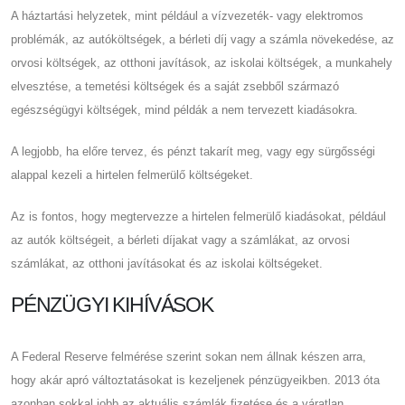
A háztartási helyzetek, mint például a vízvezeték- vagy elektromos
problémák, az autóköltségek, a bérleti díj vagy a számla növekedése, az
orvosi költségek, az otthoni javítások, az iskolai költségek, a munkahely
elvesztése, a temetési költségek és a saját zsebből származó
egészségügyi költségek, mind példák a nem tervezett kiadásokra.
A legjobb, ha előre tervez, és pénzt takarít meg, vagy egy sürgősségi
alappal kezeli a hirtelen felmerülő költségeket.
Az is fontos, hogy megtervezze a hirtelen felmerülő kiadásokat, például
az autók költségeit, a bérleti díjakat vagy a számlákat, az orvosi
számlákat, az otthoni javításokat és az iskolai költségeket.
PÉNZÜGYI KIHÍVÁSOK
A Federal Reserve felmérése szerint sokan nem állnak készen arra,
hogy akár apró változtatásokat is kezeljenek pénzügyeikben. 2013 óta
azonban sokkal jobb az aktuális számlák fizetése és a váratlan