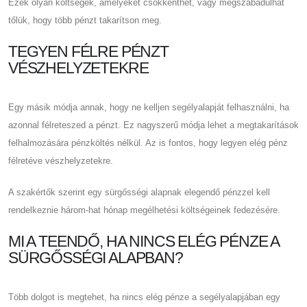
Ezek olyan költségek, amelyeket csökkenthet, vagy megszabadulhat
tőlük, hogy több pénzt takarítson meg.
TEGYEN FÉLRE PÉNZT
VÉSZHELYZETEKRE
Egy másik módja annak, hogy ne kelljen segélyalapját felhasználni, ha
azonnal félreteszed a pénzt. Ez nagyszerű módja lehet a megtakarítások
felhalmozására pénzköltés nélkül. Az is fontos, hogy legyen elég pénz
félretéve vészhelyzetekre.
A szakértők szerint egy sürgősségi alapnak elegendő pénzzel kell
rendelkeznie három-hat hónap megélhetési költségeinek fedezésére.
MI A TEENDŐ, HA NINCS ELÉG PÉNZE A
SÜRGŐSSÉGI ALAPBAN?
Több dolgot is megtehet, ha nincs elég pénze a segélyalapjában egy