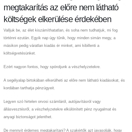
megtakarítás az előre nem látható
költségek elkerülése érdekében
Valljuk be, az élet kiszámíthatatlan, és soha nem tudhatjuk, mi fog
történni ezután. Egyik nap úgy tűnik, hogy minden simán megy, a
másikon pedig váratlan kiadás ér minket, ami kibillenti a
költségvetésünket.
Ezért nagyon fontos, hogy spóroljunk a vészhelyzetekre.
A segélyalap birtokában elkerülheti az előre nem látható kiadásokat, és
kordában tarthatja pénzügyeit.
Legyen szó hirtelen orvosi számláról, autójavításról vagy
állásvesztésről, a vészhelyzetekre elkülönített pénz nyugalmat és
anyagi biztonságot jelenthet.
De mennyit érdemes megtakarítani? A szakértők azt javasolják, hogy