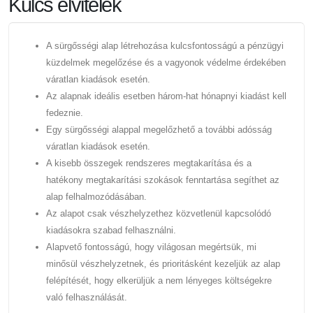
Kulcs elvitelek
A sürgősségi alap létrehozása kulcsfontosságú a pénzügyi
küzdelmek megelőzése és a vagyonok védelme érdekében
váratlan kiadások esetén.
Az alapnak ideális esetben három-hat hónapnyi kiadást kell
fedeznie.
Egy sürgősségi alappal megelőzhető a további adósság
váratlan kiadások esetén.
A kisebb összegek rendszeres megtakarítása és a
hatékony megtakarítási szokások fenntartása segíthet az
alap felhalmozódásában.
Az alapot csak vészhelyzethez közvetlenül kapcsolódó
kiadásokra szabad felhasználni.
Alapvető fontosságú, hogy világosan megértsük, mi
minősül vészhelyzetnek, és prioritásként kezeljük az alap
felépítését, hogy elkerüljük a nem lényeges költségekre
való felhasználását.