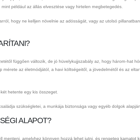
ni, mint például az állás elvesztése vagy hirtelen megbetegedés.
ról, hogy ne kelljen növelnie az adósságát, vagy az utolsó pillanatban
RÍTANI?
tétől függően változik, de jó hüvelykujjszabály az, hogy három-hat h
 mérete az életmódjától, a havi költségeitől, a jövedelmétől és az eltar
két hetente egy kis összeget.
családja szükségletei, a munkája biztonsága vagy egyéb dolgok alapján
SSÉGI ALAPOT?
ll menteni, amelyhez könnyen hozzá lehet jutni, és rengeteg kamatot k