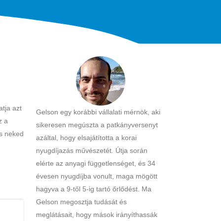
tja azt
Gelson egy korábbi vállalati mérnök, aki
z a
sikeresen megúszta a patkányversenyt
és neked
azáltal, hogy elsajátította a korai
nyugdíjazás művészetét. Útja során
elérte az anyagi függetlenséget, és 34
évesen nyugdíjba vonult, maga mögött
hagyva a 9-től 5-ig tartó őrlődést. Ma
Gelson megosztja tudását és
meglátásait, hogy mások irányíthassák