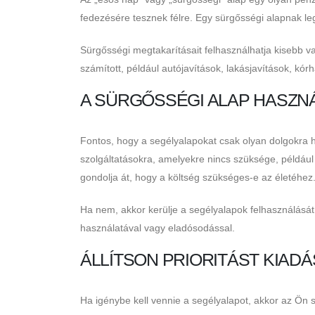
fedezésére tesznek félre. Egy sürgősségi alapnak leg
Sürgősségi megtakarításait felhasználhatja kisebb v
számított, például autójavítások, lakásjavítások, kór
A SÜRGŐSSÉGI ALAP HASZN
Fontos, hogy a segélyalapokat csak olyan dolgokra 
szolgáltatásokra, amelyekre nincs szüksége, például 
gondolja át, hogy a költség szükséges-e az életéhez
Ha nem, akkor kerülje a segélyalapok felhasználását,
használatával vagy eladósodással.
ÁLLÍTSON PRIORITÁST KIADÁ
Ha igénybe kell vennie a segélyalapot, akkor az Ön 