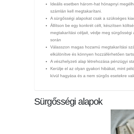
Ideális esetben három-hat hónapnyi megélhe
számlán kell megtakarítani.
A sürgősségi alapokat csak a szükséges kia
Állítson be egy konkrét célt, készítsen költs
megtakarítási céljait, védje meg sürgősségi 
során
Válasszon magas hozamú megtakarítási szám
elkülönítve és könnyen hozzáférhetően tarts
A vészhelyzeti alap létrehozása pénzügyi sta
Kerülje el az olyan gyakori hibákat, mint p
kívül hagyása és a nem sürgős esetekre va
Sürgősségi alapok