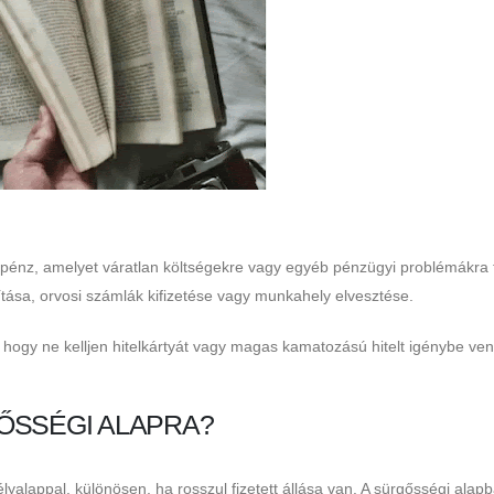
zpénz, amelyet váratlan költségekre vagy egyéb pénzügyi problémákra t
tása, orvosi számlák kifizetése vagy munkahely elvesztése.
 hogy ne kelljen hitelkártyát vagy magas kamatozású hitelt igénybe ven
ŐSSÉGI ALAPRA?
alappal, különösen, ha rosszul fizetett állása van. A sürgősségi alap