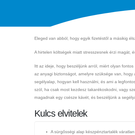
Eleged van abból, hogy egyik fizetéstől a másikig él
A hirtelen költségek miatt stresszesnek érzi magát, é
Itt az ideje, hogy beszéljünk arról, miért olyan fon
az anyagi biztonságot, amelyre szüksége van, hogy á
segélyalap, hogyan kell használni, és ami a legfont
szól, ha csak most kezdesz takarékoskodni, vagy sze
magadnak egy csésze kávét, és beszéljünk a segélya
Kulcs elvitelek
A sürgősségi alap készpénztartalék váratla