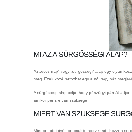
MI AZ A SÜRGŐSSÉGI ALAP?
Az „esős nap” vagy „sürgősségi” alap egy olyan kés
meg. Ezek közé tartozhat egy autó vagy ház megjaví
A sürgősségi alap célja, hogy pénzügyi párnát adjon,
amikor pénzre van szüksége.
MIÉRT VAN SZÜKSÉGE SÜRG
Minden eddiginél fontosabb, hogy rendelkezzen segély