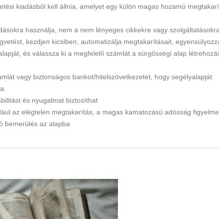
tési kiadásból kell állnia, amelyet egy külön magas hozamú megtakarí
dásokra használja, nem a nem lényeges cikkekre vagy szolgáltatásokr
égvetést, kezdjen kicsiben, automatizálja megtakarításait, egyensúlyozz
alapját, és válassza ki a megfelelő számlát a sürgősségi alap létrehozá
lát vagy biztonságos bankot/hitelszövetkezetet, hogy segélyalapját
a.
bilitást és nyugalmat biztosíthat
éldául az elégtelen megtakarítás, a magas kamatozású adósság figyelm
ló bemerülés az alapba