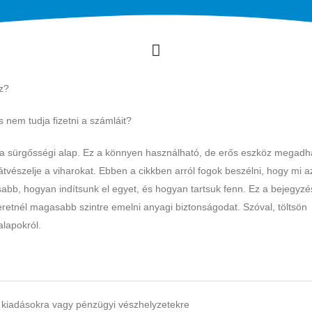
sz?
s nem tudja fizetni a számláit?
tos a sürgősségi alap. Ez a könnyen használható, de erős eszköz megadha
tvészelje a viharokat. Ebben a cikkben arról fogok beszélni, hogy mi a
osabb, hogyan indítsunk el egyet, és hogyan tartsuk fenn. Ez a bejegyz
retnél magasabb szintre emelni anyagi biztonságodat. Szóval, töltsön
lapokról.
n kiadásokra vagy pénzügyi vészhelyzetekre