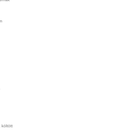
em
,
a
költött