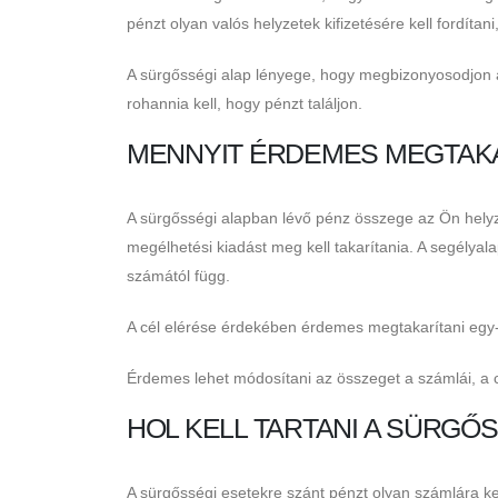
pénzt olyan valós helyzetek kifizetésére kell fordíta
A sürgősségi alap lényege, hogy megbizonyosodjon ar
rohannia kell, hogy pénzt találjon.
MENNYIT ÉRDEMES MEGTAKA
A sürgősségi alapban lévő pénz összege az Ön helyze
megélhetési kiadást meg kell takarítania. A segélyalap
számától függ.
A cél elérése érdekében érdemes megtakarítani egy-
Érdemes lehet módosítani az összeget a számlái, a 
HOL KELL TARTANI A SÜRGŐ
A sürgősségi esetekre szánt pénzt olyan számlára ke