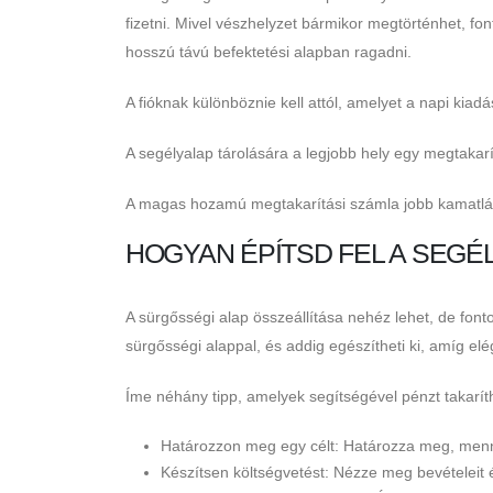
fizetni. Mivel vészhelyzet bármikor megtörténhet, f
hosszú távú befektetési alapban ragadni.
A fióknak különböznie kell attól, amelyet a napi kiad
A segélyalap tárolására a legjobb hely egy megtaka
A magas hozamú megtakarítási számla jobb kamatláb
HOGYAN ÉPÍTSD FEL A SEGÉ
A sürgősségi alap összeállítása nehéz lehet, de font
sürgősségi alappal, és addig egészítheti ki, amíg elé
Íme néhány tipp, amelyek segítségével pénzt takarí
Határozzon meg egy célt: Határozza meg, mennyi
Készítsen költségvetést: Nézze meg bevételeit 