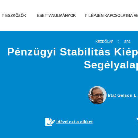
ESZKÖZÖK
ESETTANULMÁNYOK
LÉPJEN KAPCSOLATBA V
KEZDŐLAP
SR1
Pénzügyi Stabilitás Kiép
Segélyala
Írta: Gelson L.
Idézd ezt a cikket