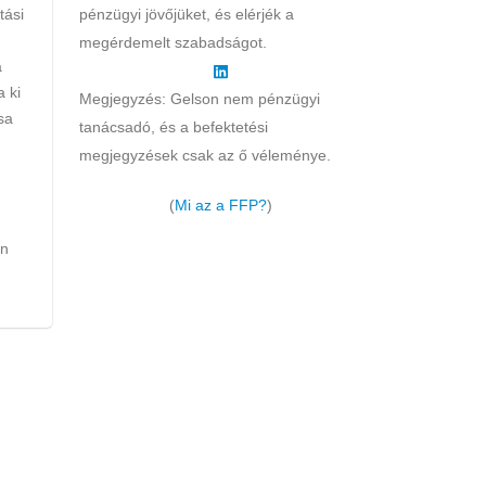
tási
pénzügyi jövőjüket, és elérjék a
megérdemelt szabadságot.
a
a ki
Megjegyzés: Gelson nem pénzügyi
sa
tanácsadó, és a befektetési
megjegyzések csak az ő véleménye.
(
Mi az a FFP?
)
en