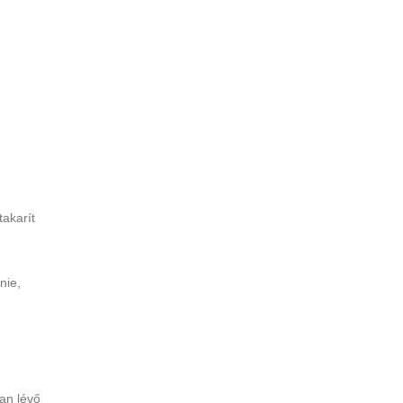
akarít
nie,
ban lévő