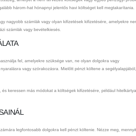
alább három-hat hónapnyi jelentős havi költséget kell megtakarítania.
agy nagyobb számlák vagy olyan kifizetések kifizetésére, amelyekre n
házi számlák vagy bevételkiesés.
ÁLATA
használja fel, amelyekre szüksége van, ne olyan dolgokra vagy
nyaralásra vagy szórakozásra. Mielőtt pénzt költene a segélyalapjából
.
 és keressen más módokat a költségek kifizetésére, például hitelkárty
SAINÁL
számára legfontosabb dolgokra kell pénzt költenie. Nézze meg, mennyit 