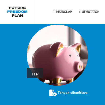
KEZDŐLAP
ÚTMUTATÓK
FFP
Tények ellenőrizve