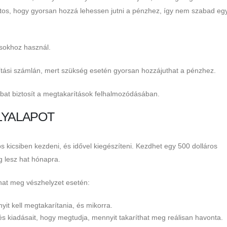
ontos, hogy gyorsan hozzá lehessen jutni a pénzhez, így nem szabad eg
ásokhoz használ.
rítási számlán, mert szükség esetén gyorsan hozzájuthat a pénzhez.
at biztosít a megtakarítások felhalmozódásában.
LYALAPOT
os kicsiben kezdeni, és idővel kiegészíteni. Kezdhet egy 500 dolláros
g lesz hat hónapra.
that meg vészhelyzet esetén:
t kell megtakarítania, és mikorra.
és kiadásait, hogy megtudja, mennyit takaríthat meg reálisan havonta.