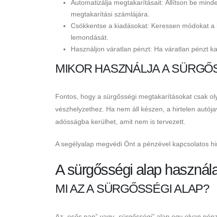
Automatizálja megtakarításait: Állítson be mind
megtakarítási számlájára.
Csökkentse a kiadásokat: Keressen módokat a k
lemondását.
Használjon váratlan pénzt: Ha váratlan pénzt ka
MIKOR HASZNÁLJA A SÜRGŐ
Fontos, hogy a sürgősségi megtakarításokat csak oly
vészhelyzethez. Ha nem áll készen, a hirtelen autój
adósságba kerülhet, amit nem is tervezett.
A segélyalap megvédi Önt a pénzével kapcsolatos hir
A sürgősségi alap használ
MI AZ A SÜRGŐSSÉGI ALAP?
Az „esős nap” vagy „sürgősségi” alap egy olyan pé