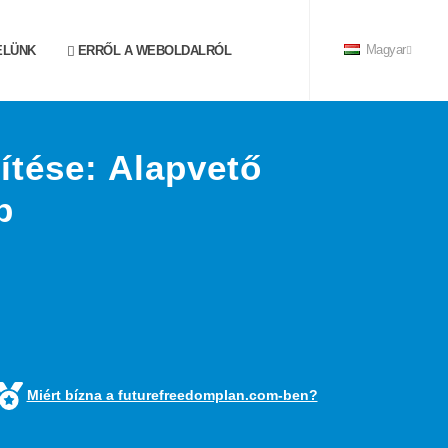
ELÜNK
ERRŐL A WEBOLDALRÓL
Magyar
ítése: Alapvető
p
Miért bízna a futurefreedomplan.com-ben?