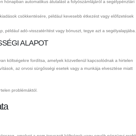
en hónapban automatikus átutalást a folyószámlájáról a segélypénztári
iadások csökkentésére, például kevesebb étkezést vagy előfizetések
p, például adó-visszatérítést vagy bónuszt, tegye azt a segélyalapjába.
SSÉGI ALAPOT
an költségekre fordítsa, amelyek közvetlenül kapcsolódnak a hirtelen
avítások, az orvosi sürgősségi esetek vagy a munkája elvesztése miatt
telen problémáktól.
ata
nzösszeg, amelyet a nem tervezett költségek vagy egyéb pénzügyi prob