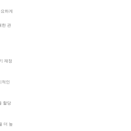
중요하게
대한 관
기 재정
기적인
을 할당
 더 높