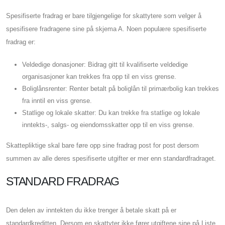
Spesifiserte fradrag er bare tilgjengelige for skattytere som velger å
spesifisere fradragene sine på skjema A. Noen populære spesifiserte
fradrag er:
Veldedige donasjoner: Bidrag gitt til kvalifiserte veldedige
organisasjoner kan trekkes fra opp til en viss grense.
Boliglånsrenter: Renter betalt på boliglån til primærbolig kan trekkes
fra inntil en viss grense.
Statlige og lokale skatter: Du kan trekke fra statlige og lokale
inntekts-, salgs- og eiendomsskatter opp til en viss grense.
Skattepliktige skal bare føre opp sine fradrag post for post dersom
summen av alle deres spesifiserte utgifter er mer enn standardfradraget.
STANDARD FRADRAG
Den delen av inntekten du ikke trenger å betale skatt på er
standardkreditten. Dersom en skattyter ikke fører utgiftene sine på Liste