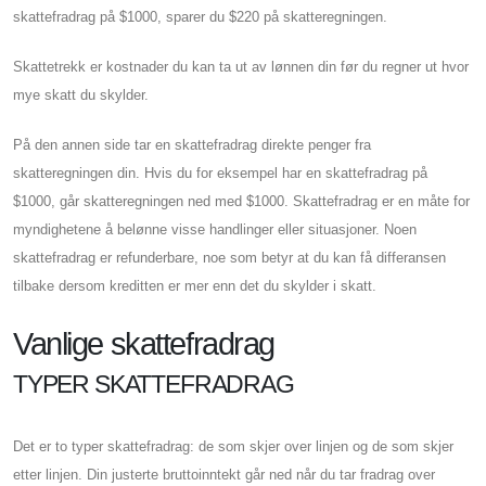
skattefradrag på $1000, sparer du $220 på skatteregningen.
Skattetrekk er kostnader du kan ta ut av lønnen din før du regner ut hvor
mye skatt du skylder.
På den annen side tar en skattefradrag direkte penger fra
skatteregningen din. Hvis du for eksempel har en skattefradrag på
$1000, går skatteregningen ned med $1000. Skattefradrag er en måte for
myndighetene å belønne visse handlinger eller situasjoner. Noen
skattefradrag er refunderbare, noe som betyr at du kan få differansen
tilbake dersom kreditten er mer enn det du skylder i skatt.
Vanlige skattefradrag
TYPER SKATTEFRADRAG
Det er to typer skattefradrag: de som skjer over linjen og de som skjer
etter linjen. Din justerte bruttoinntekt går ned når du tar fradrag over