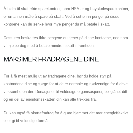
Å bidra til skattefrie sparekontoer, som HSA-er og høyskolesparekontoer,
er en annen måte å spare på skatt. Ved å sette inn penger på disse
kontoene kan du senke hvor mye penger du må betale i skatt.
Dessuten beskattes ikke pengene du tjener på disse kontoene, noe som
vil hjelpe deg med å betale mindre i skatt i fremtiden.
MAKSIMER FRADRAGENE DINE
For å få mest mulig ut av fradragene dine, bør du holde styr på
kostnadene dine og sørge for at de er normale og nødvendige for å drive
virksomheten din. Donasjoner til veldedige organisasjoner, boliglånet ditt
og en del av eiendomsskatten din kan alle trekkes fra.
Du kan også få skattefradrag for å gjøre hjemmet ditt mer energieffektivt
eller gi til veldedige formål.