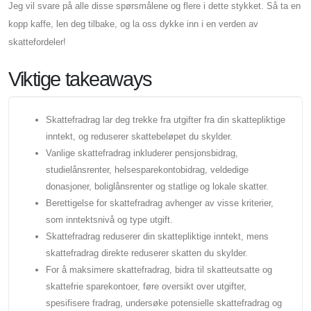
Jeg vil svare på alle disse spørsmålene og flere i dette stykket. Så ta en
kopp kaffe, len deg tilbake, og la oss dykke inn i en verden av
skattefordeler!
Viktige takeaways
Skattefradrag lar deg trekke fra utgifter fra din skattepliktige
inntekt, og reduserer skattebeløpet du skylder.
Vanlige skattefradrag inkluderer pensjonsbidrag,
studielånsrenter, helsesparekontobidrag, veldedige
donasjoner, boliglånsrenter og statlige og lokale skatter.
Berettigelse for skattefradrag avhenger av visse kriterier,
som inntektsnivå og type utgift.
Skattefradrag reduserer din skattepliktige inntekt, mens
skattefradrag direkte reduserer skatten du skylder.
For å maksimere skattefradrag, bidra til skatteutsatte og
skattefrie sparekontoer, føre oversikt over utgifter,
spesifisere fradrag, undersøke potensielle skattefradrag og