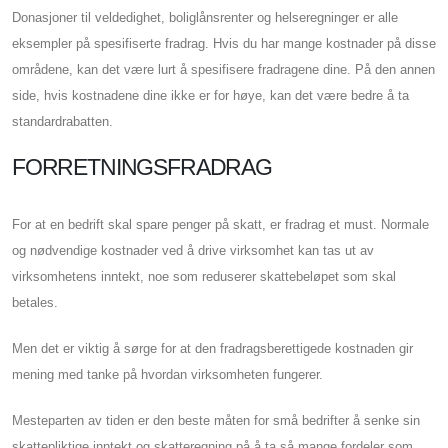
Donasjoner til veldedighet, boliglånsrenter og helseregninger er alle
eksempler på spesifiserte fradrag. Hvis du har mange kostnader på disse
områdene, kan det være lurt å spesifisere fradragene dine. På den annen
side, hvis kostnadene dine ikke er for høye, kan det være bedre å ta
standardrabatten.
FORRETNINGSFRADRAG
For at en bedrift skal spare penger på skatt, er fradrag et must. Normale
og nødvendige kostnader ved å drive virksomhet kan tas ut av
virksomhetens inntekt, noe som reduserer skattebeløpet som skal
betales.
Men det er viktig å sørge for at den fradragsberettigede kostnaden gir
mening med tanke på hvordan virksomheten fungerer.
Mesteparten av tiden er den beste måten for små bedrifter å senke sin
skattepliktige inntekt og skatteregning på å ta så mange fordeler som