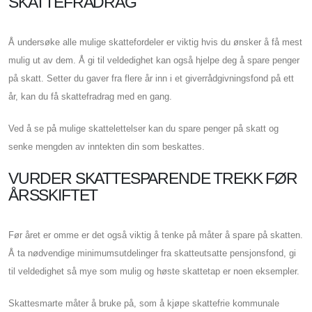
SKATTEFRADRAG
Å undersøke alle mulige skattefordeler er viktig hvis du ønsker å få mest
mulig ut av dem. Å gi til veldedighet kan også hjelpe deg å spare penger
på skatt. Setter du gaver fra flere år inn i et giverrådgivningsfond på ett
år, kan du få skattefradrag med en gang.
Ved å se på mulige skattelettelser kan du spare penger på skatt og
senke mengden av inntekten din som beskattes.
VURDER SKATTESPARENDE TREKK FØR
ÅRSSKIFTET
Før året er omme er det også viktig å tenke på måter å spare på skatten.
Å ta nødvendige minimumsutdelinger fra skatteutsatte pensjonsfond, gi
til veldedighet så mye som mulig og høste skattetap er noen eksempler.
Skattesmarte måter å bruke på, som å kjøpe skattefrie kommunale