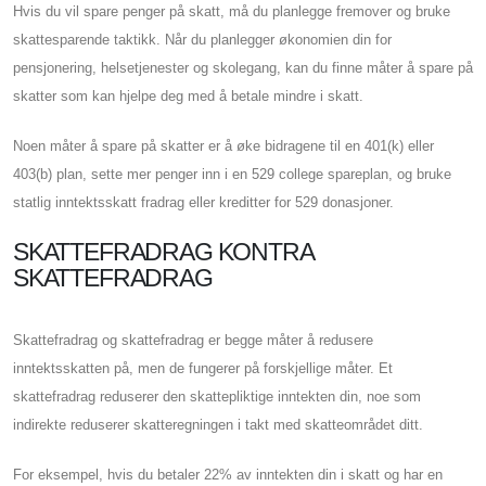
Hvis du vil spare penger på skatt, må du planlegge fremover og bruke
skattesparende taktikk. Når du planlegger økonomien din for
pensjonering, helsetjenester og skolegang, kan du finne måter å spare på
skatter som kan hjelpe deg med å betale mindre i skatt.
Noen måter å spare på skatter er å øke bidragene til en 401(k) eller
403(b) plan, sette mer penger inn i en 529 college spareplan, og bruke
statlig inntektsskatt fradrag eller kreditter for 529 donasjoner.
SKATTEFRADRAG KONTRA
SKATTEFRADRAG
Skattefradrag og skattefradrag er begge måter å redusere
inntektsskatten på, men de fungerer på forskjellige måter. Et
skattefradrag reduserer den skattepliktige inntekten din, noe som
indirekte reduserer skatteregningen i takt med skatteområdet ditt.
For eksempel, hvis du betaler 22% av inntekten din i skatt og har en