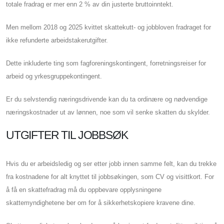
totale fradrag er mer enn 2 % av din justerte bruttoinntekt.
Men mellom 2018 og 2025 kvittet skattekutt- og jobbloven fradraget for
ikke refunderte arbeidstakerutgifter.
Dette inkluderte ting som fagforeningskontingent, forretningsreiser for
arbeid og yrkesgruppekontingent.
Er du selvstendig næringsdrivende kan du ta ordinære og nødvendige
næringskostnader ut av lønnen, noe som vil senke skatten du skylder.
UTGIFTER TIL JOBBSØK
Hvis du er arbeidsledig og ser etter jobb innen samme felt, kan du trekke
fra kostnadene for alt knyttet til jobbsøkingen, som CV og visittkort. For
å få en skattefradrag må du oppbevare opplysningene
skattemyndighetene ber om for å sikkerhetskopiere kravene dine.