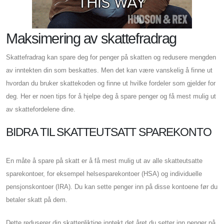
Maksimering av skattefradrag
Skattefradrag kan spare deg for penger på skatten og redusere mengden
av inntekten din som beskattes. Men det kan være vanskelig å finne ut
hvordan du bruker skattekoden og finne ut hvilke fordeler som gjelder for
deg. Her er noen tips for å hjelpe deg å spare penger og få mest mulig ut
av skattefordelene dine.
BIDRA TIL SKATTEUTSATT SPAREKONTO
En måte å spare på skatt er å få mest mulig ut av alle skatteutsatte
sparekontoer, for eksempel helsesparekontoer (HSA) og individuelle
pensjonskontoer (IRA). Du kan sette penger inn på disse kontoene før du
betaler skatt på dem.
Dette reduserer din skattepliktige inntekt det året du setter inn penger på