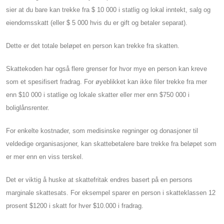
sier at du bare kan trekke fra $ 10 000 i statlig og lokal inntekt, salg og
eiendomsskatt (eller $ 5 000 hvis du er gift og betaler separat).
Dette er det totale beløpet en person kan trekke fra skatten.
Skattekoden har også flere grenser for hvor mye en person kan kreve
som et spesifisert fradrag. For øyeblikket kan ikke filer trekke fra mer
enn $10 000 i statlige og lokale skatter eller mer enn $750 000 i
boliglånsrenter.
For enkelte kostnader, som medisinske regninger og donasjoner til
veldedige organisasjoner, kan skattebetalere bare trekke fra beløpet som
er mer enn en viss terskel.
Det er viktig å huske at skattefritak endres basert på en persons
marginale skattesats. For eksempel sparer en person i skatteklassen 12
prosent $1200 i skatt for hver $10.000 i fradrag.