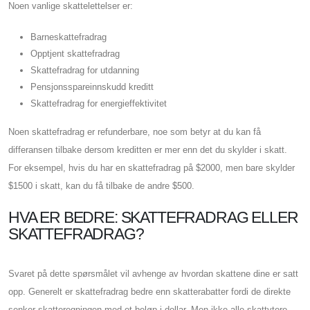
Noen vanlige skattelettelser er:
Barneskattefradrag
Opptjent skattefradrag
Skattefradrag for utdanning
Pensjonsspareinnskudd kreditt
Skattefradrag for energieffektivitet
Noen skattefradrag er refunderbare, noe som betyr at du kan få
differansen tilbake dersom kreditten er mer enn det du skylder i skatt.
For eksempel, hvis du har en skattefradrag på $2000, men bare skylder
$1500 i skatt, kan du få tilbake de andre $500.
HVA ER BEDRE: SKATTEFRADRAG ELLER
SKATTEFRADRAG?
Svaret på dette spørsmålet vil avhenge av hvordan skattene dine er satt
opp. Generelt er skattefradrag bedre enn skatterabatter fordi de direkte
senker skatteregningen med et beløp i dollar. Men ikke alle skattytere