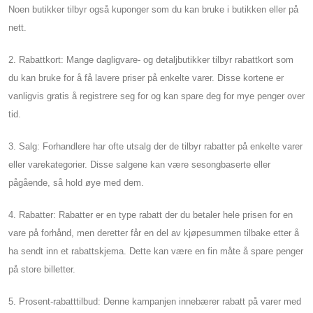
Noen butikker tilbyr også kuponger som du kan bruke i butikken eller på
nett.
2. Rabattkort: Mange dagligvare- og detaljbutikker tilbyr rabattkort som
du kan bruke for å få lavere priser på enkelte varer. Disse kortene er
vanligvis gratis å registrere seg for og kan spare deg for mye penger over
tid.
3. Salg: Forhandlere har ofte utsalg der de tilbyr rabatter på enkelte varer
eller varekategorier. Disse salgene kan være sesongbaserte eller
pågående, så hold øye med dem.
4. Rabatter: Rabatter er en type rabatt der du betaler hele prisen for en
vare på forhånd, men deretter får en del av kjøpesummen tilbake etter å
ha sendt inn et rabattskjema. Dette kan være en fin måte å spare penger
på store billetter.
5. Prosent-rabatttilbud: Denne kampanjen innebærer rabatt på varer med