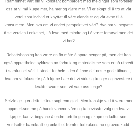
I samfunnet vårt blir vi konstant bombardert med meldinger som forteller
oss at vi må kjøpe mer, ha mer og gjøre mer. Vi er skapt til å tro at vår
verdi som individ er knyttet til våre eiendeler og vår evne til å
konsumere. Men hva om vi endret perspektivet vårt? Hva om vi begynte
å se verdien i enkelhet, i å leve med mindre og i å være fornøyd med det
vi har?
Rabattshopping kan være en fin måte å spare penger på, men det kan
også opprettholde syklusen av forbruk og materialisme som er så utbredt
i samfunnet vårt. I stedet for hele tiden å finne det neste gode tilbudet,
hva om vi fokuserte på å kjøpe bare det vi virkelig trenger og investere i
kvalitetsvarer som vil vare oss lenge?
Selvfølgelig er dette lettere sagt enn gjort. Men kanskje ved å være mer
oppmerksomme på handlevanene våre og ta bevisste valg om hva vi
kjøper, kan vi begynne å endre fortellingen og skape en kultur som
verdsetter bærekraft og enkelhet fremfor forbrukerisme og overskudd.