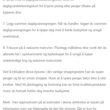
dagligvarebelønningskort for å tjene poeng eller penger tilbake på
kjøpene dine.
7. Legg sammen dagligvareregningen: Når du handler, legger du sammen
dagligvareregningen for å hjelpe deg med å holde budsjettet og unngå
overforbruk.
8. Fokuser på å redusere matsvinn: Planlegg måltidene dine rundt det du
allerede har i spiskammeret og kjøleskapet for å unngå å kjøpe
unødvendige ting og redusere matsvinnet.
Ved å inkludere disse tipsene i din vanlige shoppingrutine kan du spare
penger og bli en smart shopper. Husk at å spare penger betyr ikke å ofre
kvalitet. Med litt planlegging og forskning kan du finne kvalitetsprodukter
mens du fortsatt holder deg innenfor budsjettet.
Merk: Vær oppmerksom på at estimatet i denne artikkelen er basert på
informasjon som var tilgjengelig da den ble skrevet. Det er kun for