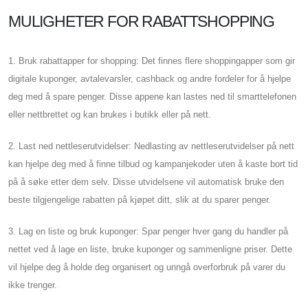
MULIGHETER FOR RABATTSHOPPING
1. Bruk rabattapper for shopping: Det finnes flere shoppingapper som gir
digitale kuponger, avtalevarsler, cashback og andre fordeler for å hjelpe
deg med å spare penger. Disse appene kan lastes ned til smarttelefonen
eller nettbrettet og kan brukes i butikk eller på nett.
2. Last ned nettleserutvidelser: Nedlasting av nettleserutvidelser på nett
kan hjelpe deg med å finne tilbud og kampanjekoder uten å kaste bort tid
på å søke etter dem selv. Disse utvidelsene vil automatisk bruke den
beste tilgjengelige rabatten på kjøpet ditt, slik at du sparer penger.
3. Lag en liste og bruk kuponger: Spar penger hver gang du handler på
nettet ved å lage en liste, bruke kuponger og sammenligne priser. Dette
vil hjelpe deg å holde deg organisert og unngå overforbruk på varer du
ikke trenger.