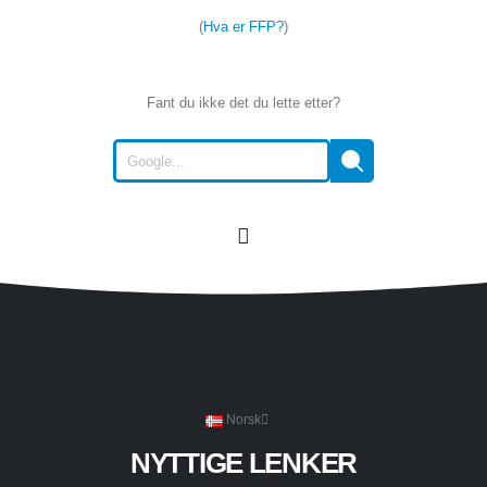
(
Hva er FFP?
)
Fant du ikke det du lette etter?
Norsk
NYTTIGE LENKER