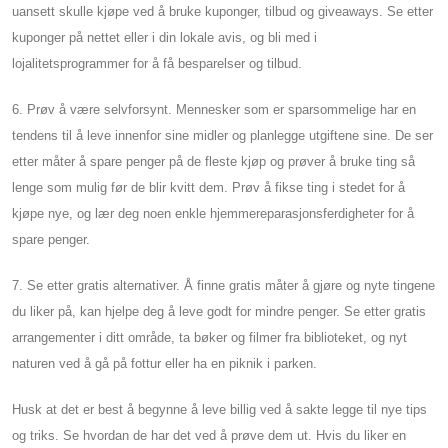
uansett skulle kjøpe ved å bruke kuponger, tilbud og giveaways. Se etter
kuponger på nettet eller i din lokale avis, og bli med i
lojalitetsprogrammer for å få besparelser og tilbud.
6. Prøv å være selvforsynt. Mennesker som er sparsommelige har en
tendens til å leve innenfor sine midler og planlegge utgiftene sine. De ser
etter måter å spare penger på de fleste kjøp og prøver å bruke ting så
lenge som mulig før de blir kvitt dem. Prøv å fikse ting i stedet for å
kjøpe nye, og lær deg noen enkle hjemmereparasjonsferdigheter for å
spare penger.
7. Se etter gratis alternativer. Å finne gratis måter å gjøre og nyte tingene
du liker på, kan hjelpe deg å leve godt for mindre penger. Se etter gratis
arrangementer i ditt område, ta bøker og filmer fra biblioteket, og nyt
naturen ved å gå på fottur eller ha en piknik i parken.
Husk at det er best å begynne å leve billig ved å sakte legge til nye tips
og triks. Se hvordan de har det ved å prøve dem ut. Hvis du liker en