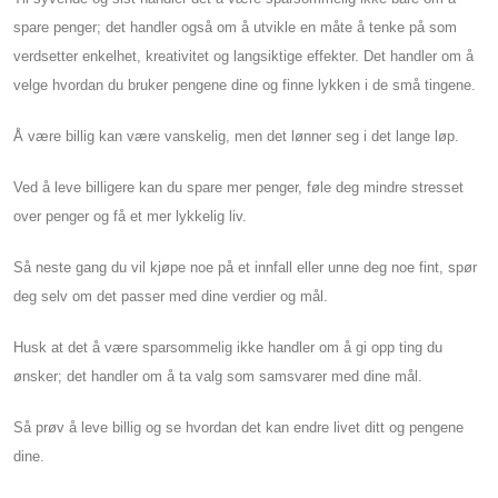
spare penger; det handler også om å utvikle en måte å tenke på som
verdsetter enkelhet, kreativitet og langsiktige effekter. Det handler om å
velge hvordan du bruker pengene dine og finne lykken i de små tingene.
Å være billig kan være vanskelig, men det lønner seg i det lange løp.
Ved å leve billigere kan du spare mer penger, føle deg mindre stresset
over penger og få et mer lykkelig liv.
Så neste gang du vil kjøpe noe på et innfall eller unne deg noe fint, spør
deg selv om det passer med dine verdier og mål.
Husk at det å være sparsommelig ikke handler om å gi opp ting du
ønsker; det handler om å ta valg som samsvarer med dine mål.
Så prøv å leve billig og se hvordan det kan endre livet ditt og pengene
dine.