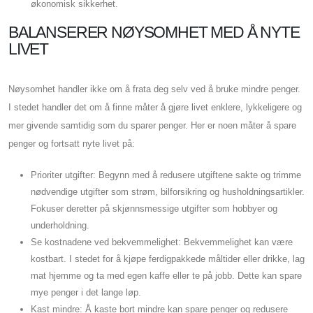
økonomisk sikkerhet.
BALANSERER NØYSOMHET MED Å NYTE
LIVET
Nøysomhet handler ikke om å frata deg selv ved å bruke mindre penger.
I stedet handler det om å finne måter å gjøre livet enklere, lykkeligere og
mer givende samtidig som du sparer penger. Her er noen måter å spare
penger og fortsatt nyte livet på:
Prioriter utgifter: Begynn med å redusere utgiftene sakte og trimme
nødvendige utgifter som strøm, bilforsikring og husholdningsartikler.
Fokuser deretter på skjønnsmessige utgifter som hobbyer og
underholdning.
Se kostnadene ved bekvemmelighet: Bekvemmelighet kan være
kostbart. I stedet for å kjøpe ferdigpakkede måltider eller drikke, lag
mat hjemme og ta med egen kaffe eller te på jobb. Dette kan spare
mye penger i det lange løp.
Kast mindre: Å kaste bort mindre kan spare penger og redusere