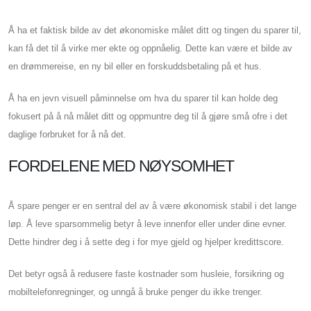
Å ha et faktisk bilde av det økonomiske målet ditt og tingen du sparer til,
kan få det til å virke mer ekte og oppnåelig. Dette kan være et bilde av
en drømmereise, en ny bil eller en forskuddsbetaling på et hus.
Å ha en jevn visuell påminnelse om hva du sparer til kan holde deg
fokusert på å nå målet ditt og oppmuntre deg til å gjøre små ofre i det
daglige forbruket for å nå det.
FORDELENE MED NØYSOMHET
Å spare penger er en sentral del av å være økonomisk stabil i det lange
løp. Å leve sparsommelig betyr å leve innenfor eller under dine evner.
Dette hindrer deg i å sette deg i for mye gjeld og hjelper kredittscore.
Det betyr også å redusere faste kostnader som husleie, forsikring og
mobiltelefonregninger, og unngå å bruke penger du ikke trenger.