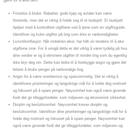
gjøre for å løse dem:
Fristelse å bruke: Rabatter, gode kjøp og avtaler kan være
fristende, men det er viktig å holde seg til et budsjett. Et budsjett
hjelper med å kontrollere utgiftene ved å tjene som en utgiftsguide.
Identifiser og kutte utgifter på ting som ikke er nødvendigheter.
Livsstilsinflasjon: Når inntekten øker, har folk en tendens til å øke
utgiftene sine. For å unngå dette er det viktig å være tydelig på hva
dine verdier er og å eliminere utgifter til mindre ting som du egentlig
ikke bryr deg om. Dette kan bidra til å forebygge angst og gjøre det
lettere å bruke penger på nødvendige ting.
Angst for å være overbevisst og sparsommelig: Det er viktig å
identifisere prioriteringer og langsiktige mål for å holde deg motivert
og fokusert på å spare penger. Nøysomhet kan også være givende
fordi det gir tilleggsfordeler, som miljøvern og økonomisk sikkerhet.
Disiplin og besluttsomhet: Nøysomhet krever disiplin og
besluttsomhet. Identifiser dine prioriteringer og langsiktige mål for å
holde deg motivert og fokusert på å spare penger. Nøysomhet kan
også være givende fordi det gir tilleggsfordeler, som miljøvern og