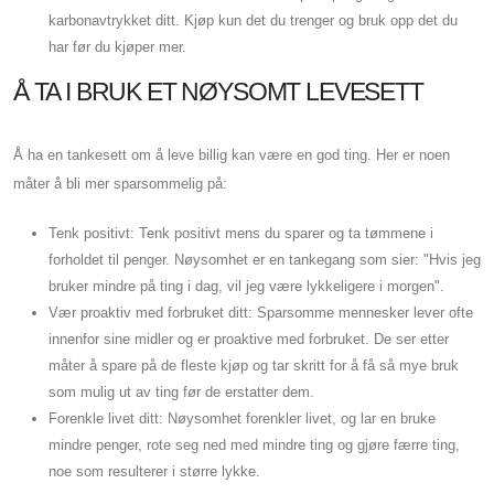
karbonavtrykket ditt. Kjøp kun det du trenger og bruk opp det du
har før du kjøper mer.
Å TA I BRUK ET NØYSOMT LEVESETT
Å ha en tankesett om å leve billig kan være en god ting. Her er noen
måter å bli mer sparsommelig på:
Tenk positivt: Tenk positivt mens du sparer og ta tømmene i
forholdet til penger. Nøysomhet er en tankegang som sier: "Hvis jeg
bruker mindre på ting i dag, vil jeg være lykkeligere i morgen".
Vær proaktiv med forbruket ditt: Sparsomme mennesker lever ofte
innenfor sine midler og er proaktive med forbruket. De ser etter
måter å spare på de fleste kjøp og tar skritt for å få så mye bruk
som mulig ut av ting før de erstatter dem.
Forenkle livet ditt: Nøysomhet forenkler livet, og lar en bruke
mindre penger, rote seg ned med mindre ting og gjøre færre ting,
noe som resulterer i større lykke.