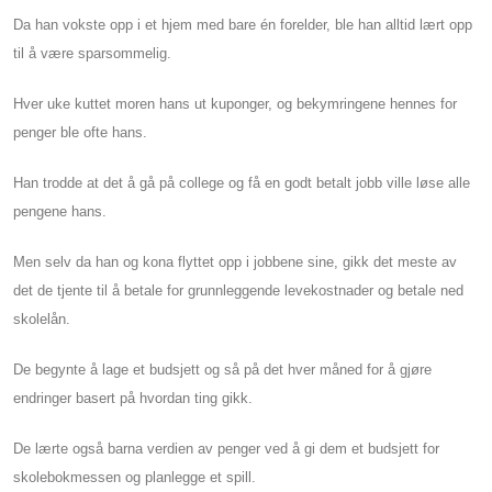
Da han vokste opp i et hjem med bare én forelder, ble han alltid lært opp
til å være sparsommelig.
Hver uke kuttet moren hans ut kuponger, og bekymringene hennes for
penger ble ofte hans.
Han trodde at det å gå på college og få en godt betalt jobb ville løse alle
pengene hans.
Men selv da han og kona flyttet opp i jobbene sine, gikk det meste av
det de tjente til å betale for grunnleggende levekostnader og betale ned
skolelån.
De begynte å lage et budsjett og så på det hver måned for å gjøre
endringer basert på hvordan ting gikk.
De lærte også barna verdien av penger ved å gi dem et budsjett for
skolebokmessen og planlegge et spill.