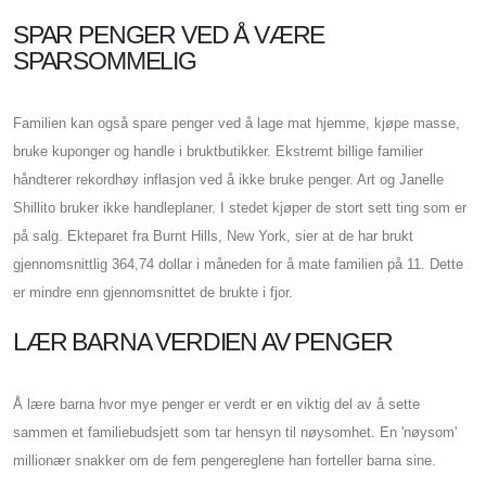
SPAR PENGER VED Å VÆRE
SPARSOMMELIG
Familien kan også spare penger ved å lage mat hjemme, kjøpe masse,
bruke kuponger og handle i bruktbutikker. Ekstremt billige familier
håndterer rekordhøy inflasjon ved å ikke bruke penger. Art og Janelle
Shillito bruker ikke handleplaner. I stedet kjøper de stort sett ting som er
på salg. Ekteparet fra Burnt Hills, New York, sier at de har brukt
gjennomsnittlig 364,74 dollar i måneden for å mate familien på 11. Dette
er mindre enn gjennomsnittet de brukte i fjor.
LÆR BARNA VERDIEN AV PENGER
Å lære barna hvor mye penger er verdt er en viktig del av å sette
sammen et familiebudsjett som tar hensyn til nøysomhet. En 'nøysom'
millionær snakker om de fem pengereglene han forteller barna sine.