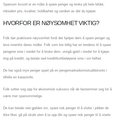
Sparsom livsstil er en måte å spare penger og tenke på hele bildet,
inkludert pris, kvalitet, holdbarhet og verdien av det du kjøper.
HVORFOR ER NØYSOMHET VIKTIG?
Folk bør praktisere nøysomhet fordi det hjelper dem å spare penger og
leve innenfor deres midler. Folk som bor billig har en tendens til å spare
pengene sine i stedet for å bruke dem, unngå gjeld i stedet for å kjøpe
ting på kreditt, og betale ned kredittkortbeløpene sine i sin helhet.
De har også mye penger spart på en pengemarkedsinnskuddskonto i
tilfelle en katastrofe.
Folk setter seg opp for økonomisk suksess når de bestemmer seg for å
være mer sparsommelige.
De kan betale ned gjelden sin, spare nok penger til å slutte i jobber de
ikke liker, gå på skole uten å ta opp lån og spare nok penger til å starte