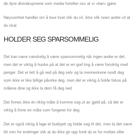
de dyre distraksjonene som media forteller oss at vi «bør» gjøre.
Nøysomhet handler om å leve livet slik du vil, ikke slik noen andre vil at
du skal.
HOLDER SEG SPARSOMMELIG
Det kan være vanskelig å være sparsommelig når ingen andre er det,
men det er viktig å huske på at det er en god ting å være forsiktig med
penger. Det er lett å gå ned på deg selv og la menneskene rundt deg
som ikke er like billige påvirke deg, men det er viktig å holde fokus på
målene dine og ikke la dem få deg ned.
Det finnes ikke én riktig måte å komme seg ut av gjeld på, så det er
viktig å finne en måte som fungerer for deg.
Det er også viktig å lage et budsjett og holde seg til det, men la det være
litt rom for endringer slik at du ikke gir opp fordi du er for motløs eller