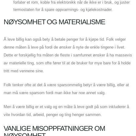
forlater et rom, koble fra elektronikk når de ikke er i bruk, og juster
termostaten for å spare oppvarmings- og kjølekostnader.
NØYSOMHET OG MATERIALISME
Å leve billig kan også bety å betale penger for å kjøpe tid. Folk velger
denne måten å leve på fordi de ønsker å nyte de enkle tingene i livet.
Dette er forskjellig fra måten de fleste i samfunnet ønsker å ha massevis
av materielle ting, som ofte fører til at de bruker for mye bare for å holde
tritt med vennene sine.
Folk tenker ofte at det å være sparsommelig betyr å være billig, eller at
man må være sparsom fordi man ikke har noe annet valg.
Men å være billig er et valg og en måte å leve godt på som inkluderer å
vite hvordan tid, arbeid, penger og ting henger sammen.
VANLIGE MISOPPFATNINGER OM
NØYSOMHET