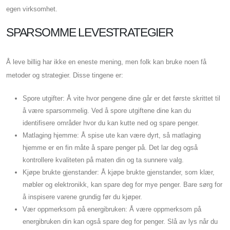
egen virksomhet.
SPARSOMME LEVESTRATEGIER
Å leve billig har ikke en eneste mening, men folk kan bruke noen få
metoder og strategier. Disse tingene er:
Spore utgifter: Å vite hvor pengene dine går er det første skrittet til
å være sparsommelig. Ved å spore utgiftene dine kan du
identifisere områder hvor du kan kutte ned og spare penger.
Matlaging hjemme: Å spise ute kan være dyrt, så matlaging
hjemme er en fin måte å spare penger på. Det lar deg også
kontrollere kvaliteten på maten din og ta sunnere valg.
Kjøpe brukte gjenstander: Å kjøpe brukte gjenstander, som klær,
møbler og elektronikk, kan spare deg for mye penger. Bare sørg for
å inspisere varene grundig før du kjøper.
Vær oppmerksom på energibruken: Å være oppmerksom på
energibruken din kan også spare deg for penger. Slå av lys når du