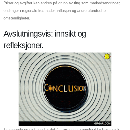
Priser og avgifter kan endres på grunn av ting som markedsendringer,
endringer i regionale kostnader, inflasjon og andre uforutsette
omstendigheter.
Avslutningsvis: innsikt og
refleksjoner.
Til syvende og sist handler det å være sparsommelig ikke bare om å