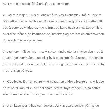
hver måned i stedet for å unngå å betale renter.
2. Lag et budsjett. Hvis du ønsker å lykkes økonomisk, må du lage et
budsjett og holde deg til det. Du kan få mest mulig ut av budsjettet ditt
ved å sette de viktigste tingene først og kutte ut alt annet. Lag en liste
over dine månedlige kostnader og inntekter, og bestem deretter hvordan
du skal bruke pengene dine.
3. Lag flere måltider hjemme. Å spise mindre ute kan hjelpe deg med å
spare mye hver måned, spesielt hvis budsjettet for å spise ute allerede
er høyt. I stedet for å spise ute, prøv å lage flere måltider hjemme og ta
med lunsjen på jobb.
4. Kjøp brukt: Du kan spare mye penger på å kjøpe brukte ting. Å kjøpe
en brukt bil kan for eksempel spare deg for mye penger. Se på nettet
eller i bruktbutikker for ting som har vært brukt før.
5. Bruk kuponger, tilbud og freebies: Du kan spare penger på ting du