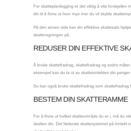
For skatteplanlegging er det viktig å vite forskjelle
din til å finne ut hvor mye mer du vil skylde skattem
På den annen side kan din effektive skattesats hjelp
skatteregningen på.
REDUSER DIN EFFEKTIVE SK
Å bruke skattefradrag, skattefradrag og andre måter
eksempel kan du ta ut av skatteinntekten din penger du
Du kan også bruke skattefradrag som skattefradrag fo
BESTEM DIN SKATTERAMME
For å finne ut hvilket skatteområde du er i, må du vi
skatten din. Det føderale skattesystemet på inntekt 