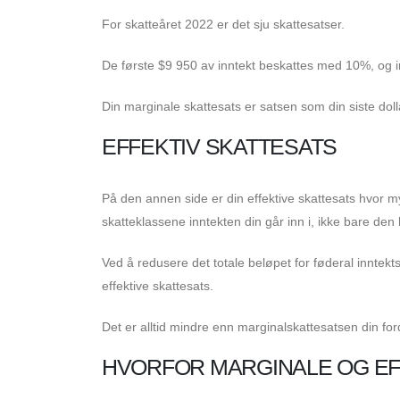
For skatteåret 2022 er det sju skattesatser.
De første $9 950 av inntekt beskattes med 10%, og 
Din marginale skattesats er satsen som din siste dolla
EFFEKTIV SKATTESATS
På den annen side er din effektive skattesats hvor mye
skatteklassene inntekten din går inn i, ikke bare den
Ved å redusere det totale beløpet for føderal inntekts
effektive skattesats.
Det er alltid mindre enn marginalskattesatsen din fordi
HVORFOR MARGINALE OG EFF