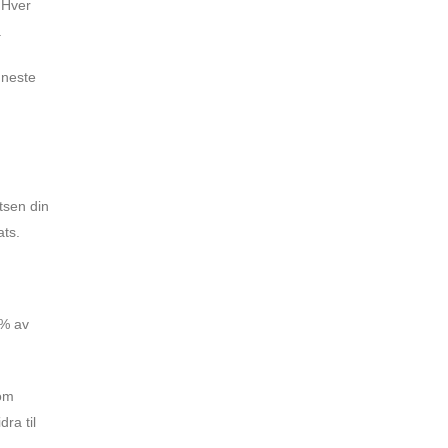
. Hver
.
 neste
tsen din
ats.
2% av
som
ra til