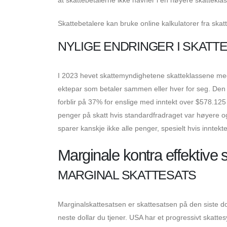
Skattebetalere kan bruke online kalkulatorer fra skatt
NYLIGE ENDRINGER I SKATT
I 2023 hevet skattemyndighetene skatteklassene med o
ektepar som betaler sammen eller hver for seg. Den 
forblir på 37% for enslige med inntekt over $578.12
penger på skatt hvis standardfradraget var høyere o
sparer kanskje ikke alle penger, spesielt hvis inntek
Marginale kontra effektive 
MARGINAL SKATTESATS
Marginalskattesatsen er skattesatsen på den siste dol
neste dollar du tjener. USA har et progressivt skatte