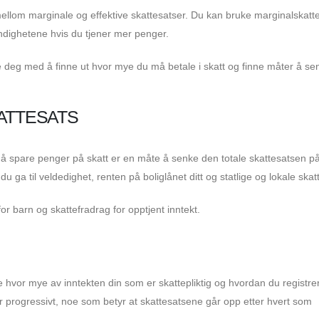
n mellom marginale og effektive skattesatser. Du kan bruke marginalskat
yndighetene hvis du tjener mer penger.
e deg med å finne ut hvor mye du må betale i skatt og finne måter å se
ATTESATS
 å spare penger på skatt er en måte å senke den totale skattesatsen på
 ga til veldedighet, renten på boliglånet ditt og statlige og lokale skatt
r barn og skattefradrag for opptjent inntekt.
te hvor mye av inntekten din som er skattepliktig og hvordan du registre
er progressivt, noe som betyr at skattesatsene går opp etter hvert som