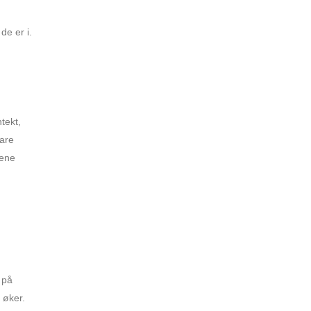
de er i.
tekt,
pare
sene
 på
 øker.