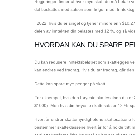
Regjeringen finner ut hvor mye skatt du må betale ved 
del beskattes med satsen som følger med. Inntektsgre
I 2022, hvis du er singel og tjener mindre enn $10.2
delen av inntekten din belastes med 12 %, og så videre
HVORDAN KAN DU SPARE P
Du kan redusere inntektsbeløpet som skattlegges ved 
kan endres ved fradrag. Hvis du tar fradrag, går den 
Dette kan spare mye penger på skatt.
For eksempel, hvis den høyeste skattesatsen din er 3
$1000). Men hvis din høyeste skattesats er 12 %, s
Hvert år endrer skattemyndighetene skattesatsene fo
bestemmer skatteklassene hvert år for å holde tritt 
at skattebetalerne ikke havner i en høyere skattekla