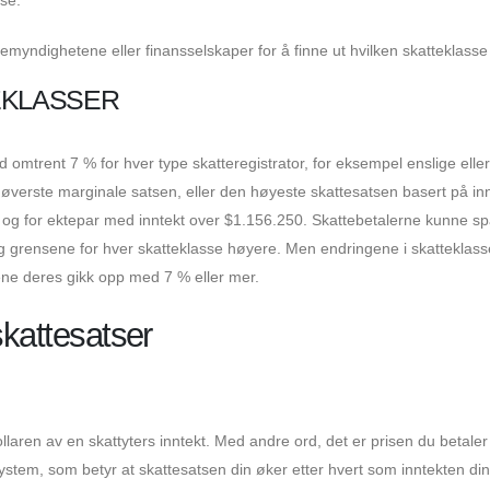
emyndighetene eller finansselskaper for å finne ut hvilken skatteklasse 
EKLASSER
mtrent 7 % for hver type skatteregistrator, for eksempel enslige eller
øverste marginale satsen, eller den høyeste skattesatsen basert på inn
5 og for ektepar med inntekt over $1.156.250. Skattebetalerne kunne s
g grensene for hver skatteklasse høyere. Men endringene i skatteklas
tene deres gikk opp med 7 % eller mer.
skattesatser
laren av en skattyters inntekt. Med andre ord, det er prisen du betaler
system, som betyr at skattesatsen din øker etter hvert som inntekten din