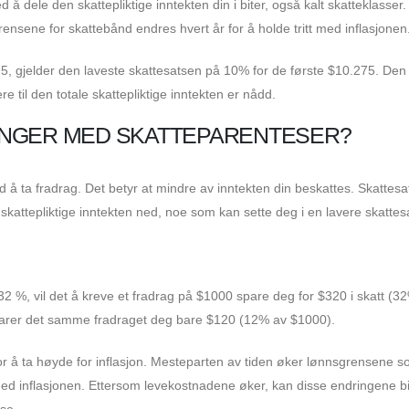
å dele den skattepliktige inntekten din i biter, også kalt skatteklasser
nsene for skattebånd endres hvert år for å holde tritt med inflasjonen
75, gjelder den laveste skattesatsen på 10% for de første $10.275. Den
 til den totale skattepliktige inntekten er nådd.
ENGER MED SKATTEPARENTESER?
å ta fradrag. Det betyr at mindre av inntekten din beskattes. Skattesa
skattepliktige inntekten ned, noe som kan sette deg i en lavere skattes
2 %, vil det å kreve et fradrag på $1000 spare deg for $320 i skatt (3
parer det samme fradraget deg bare $120 (12% av $1000).
r å ta høyde for inflasjon. Mesteparten av tiden øker lønnsgrensene 
med inflasjonen. Ettersom levekostnadene øker, kan disse endringene bid
sse.