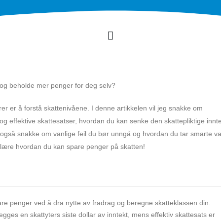
n og beholde mer penger for deg selv?
er er å forstå skattenivåene. I denne artikkelen vil jeg snakke om
 og effektive skattesatser, hvordan du kan senke den skattepliktige innt
il også snakke om vanlige feil du bør unngå og hvordan du tar smarte v
 å lære hvordan du kan spare penger på skatten!
are penger ved å dra nytte av fradrag og beregne skatteklassen din.
ges en skattyters siste dollar av inntekt, mens effektiv skattesats er