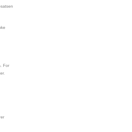
tesatsen
nke
. For
er.
rer