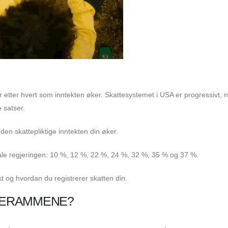
 etter hvert som inntekten øker. Skattesystemet i USA er progressivt,
 satser.
en skattepliktige inntekten din øker.
rale regjeringen: 10 %, 12 %, 22 %, 24 %, 32 %, 35 % og 37 %.
kt og hvordan du registrerer skatten din.
TERAMMENE?