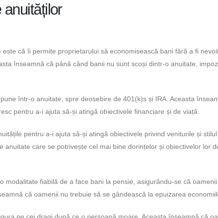
anuităților
 este că îi permite proprietarului să economisească bani fără a fi nevoi
sta înseamnă că până când banii nu sunt scoși dintr-o anuitate, impoz
ți pune într-o anuitate, spre deosebire de 401(k)s și IRA. Aceasta înse
sc pentru a-i ajuta să-și atingă obiectivele financiare și de viață.
tățile pentru a-i ajuta să-și atingă obiectivele privind veniturile și stilu
anuitate care se potrivește cel mai bine dorințelor și obiectivelor lor d
t o modalitate fiabilă de a face bani la pensie, asigurându-se că oameni
 înseamnă că oamenii nu trebuie să se gândească la epuizarea economiilo
a asigura pe cei dragi după ce o persoană moare. Aceasta înseamnă că o