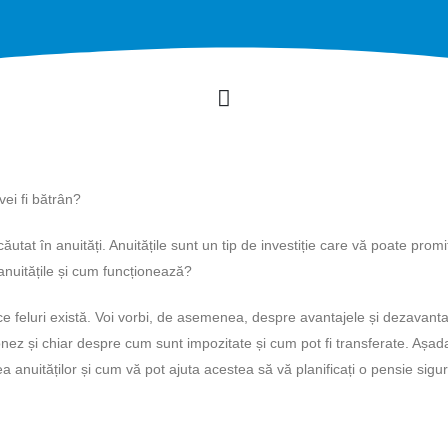
vei fi bătrân?
ăutat în anuități. Anuitățile sunt un tip de investiție care vă poate prom
, anuitățile și cum funcționează?
i ce feluri există. Voi vorbi, de asemenea, despre avantajele și dezavanta
ionez și chiar despre cum sunt impozitate și cum pot fi transferate. Așadar
ea anuităților și cum vă pot ajuta acestea să vă planificați o pensie sigur