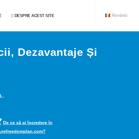
E
DESPRE ACEST SITE
Română
cii, Dezavantaje Și
L.
De ce să ai încredere în
turefreedomplan.com?