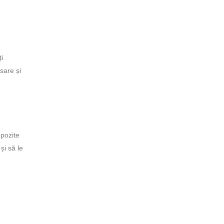
i
sare și
mpozite
și să le