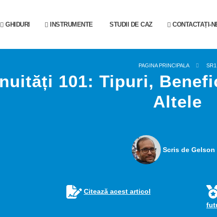
GHIDURI
INSTRUMENTE
STUDII DE CAZ
CONTACTAȚI-N
PAGINA PRINCIPALA
SR1
nuități 101: Tipuri, Benefi
Altele
Scris de Gelson 
Citează acest articol
fu