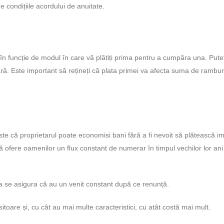
e condițiile acordului de anuitate.
 în funcție de modul în care vă plătiți prima pentru a cumpăra una. Puteț
ă. Este important să rețineți că plata primei va afecta suma de rambur
ste că proprietarul poate economisi bani fără a fi nevoit să plătească i
 ofere oamenilor un flux constant de numerar în timpul vechilor lor ani 
 a se asigura că au un venit constant după ce renunță.
isitoare și, cu cât au mai multe caracteristici, cu atât costă mai mult.