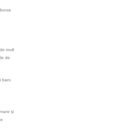
 bursa
 de mult
le de
i bani.
 mare și
me