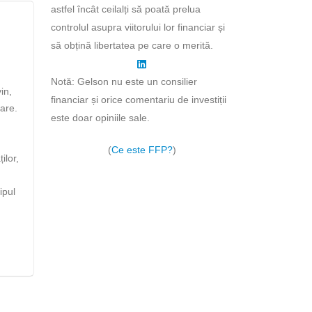
astfel încât ceilalți să poată prelua
controlul asupra viitorului lor financiar și
să obțină libertatea pe care o merită.
Notă: Gelson nu este un consilier
in,
financiar și orice comentariu de investiții
are.
este doar opiniile sale.
(
Ce este FFP?
)
ilor,
ipul