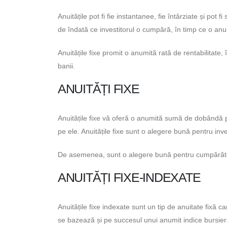
Anuitățile pot fi fie instantanee, fie întârziate și pot 
de îndată ce investitorul o cumpără, în timp ce o anui
Anuitățile fixe promit o anumită rată de rentabilitate, 
banii.
ANUITĂȚI FIXE
Anuitățile fixe vă oferă o anumită sumă de dobândă pe
pe ele. Anuitățile fixe sunt o alegere bună pentru invest
De asemenea, sunt o alegere bună pentru cumpărători
ANUITĂȚI FIXE-INDEXATE
Anuitățile fixe indexate sunt un tip de anuitate fixă ​​
se bazează și pe succesul unui anumit indice bursier. 