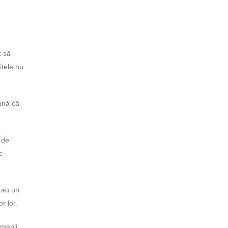
t să
itele nu
amnă că
l de
e
i au un
r lor.
amenii