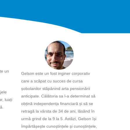
ite un
Gelson este un fost inginer corporativ
care a scăpat cu succes de cursa
șobolanilor stăpânind arta pensionării
jele
anticipate. Călătoria sa l-a determinat să
, luați
obțină independența financiară și să se
ă.
retragă la vârsta de 34 de ani, lăsând în
urmă grind de la 9 la 5. Astăzi, Gelson își
împărtășește cunoștințele și cunoștințele,