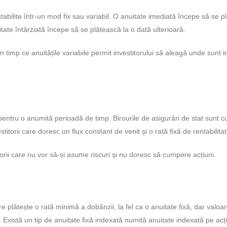
fi stabilite într-un mod fix sau variabil. O anuitate imediată începe să se 
tate întârziată începe să se plătească la o dată ulterioară.
în timp ce anuitățile variabile permit investitorului să aleagă unde sunt in
ntru o anumită perioadă de timp. Birourile de asigurări de stat sunt cu
itorii care doresc un flux constant de venit și o rată fixă ​​de rentabilitat
i care nu vor să-și asume riscuri și nu doresc să cumpere acțiuni.
care plătește o rată minimă a dobânzii, la fel ca o anuitate fixă, dar valoar
Există un tip de anuitate fixă ​​indexată numită anuitate indexată pe acți