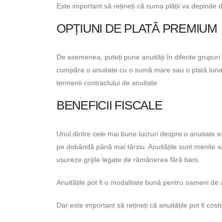
Este important să rețineți că suma plății va depinde d
OPȚIUNI DE PLATĂ PREMIUM
De asemenea, puteți pune anuități în diferite grupuri
cumpăra o anuitate cu o sumă mare sau o plată lunar
termenii contractului de anuitate.
BENEFICII FISCALE
Unul dintre cele mai bune lucruri despre o anuitate e
pe dobândă până mai târziu. Anuitățile sunt menite să
ușureze grijile legate de rămânerea fără bani.
Anuitățile pot fi o modalitate bună pentru oameni de
Dar este important să rețineți că anuitățile pot fi cost