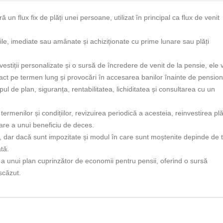
un flux fix de plăți unei persoane, utilizat în principal ca flux de venit
abile, imediate sau amânate și achiziționate cu prime lunare sau plăți
investiții personalizate și o sursă de încredere de venit de la pensie, ele v
t pe termen lung și provocări în accesarea banilor înainte de pension
pul de plan, siguranța, rentabilitatea, lichiditatea și consultarea cu un
ermenilor și condițiilor, revizuirea periodică a acesteia, reinvestirea plăț
rare a unui beneficiu de deces.
ce, dar dacă sunt impozitate și modul în care sunt moștenite depinde de t
tă.
a unui plan cuprinzător de economii pentru pensii, oferind o sursă
 scăzut.