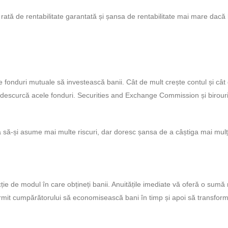
 rată de rentabilitate garantată și șansa de rentabilitate mai mare dacă
 ce fonduri mutuale să investească banii. Cât de mult crește contul și cât
descurcă acele fonduri. Securities and Exchange Commission și birouri
a să-și asume mai multe riscuri, dar doresc șansa de a câștiga mai mulț
ncție de modul în care obțineți banii. Anuitățile imediate vă oferă o sumă
ermit cumpărătorului să economisească bani în timp și apoi să transfor