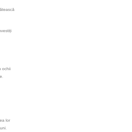
plătească
vestiți
 ochii
e.
ea lor
uni.