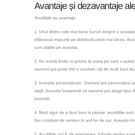
Avantaje și dezavantaje ale 
Anuitățile au avantaje:
1. Unul dintre cele mai bune lucruri despre o anuitate
plătească impozite pe dobândă până mai târziu. Acea
sunt plătite pe aceasta.
2. Nu există limite cu privire la suma pe care o pute
oamenii pot pune într-o anuitate cât de mulți bani dore
3. Investiții personalizate: Oamenii pot personaliza anui
viață. Aceasta înseamnă că oamenii pot alege tipul de 
investiții.
4. Mod sigur de a face bani la pensie: anuitățile sun
flux constant de venituri în anii lor de aur. Aceasta
5. Anuitățile pot fi, de asemenea, folosite pentru 