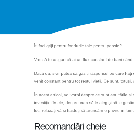
Îți faci griji pentru fondurile tale pentru pensie?
Vrei să te asiguri că ai un flux constant de bani când 
Dacă da, s-ar putea să găsiți răspunsul pe care l-ați c
venit constant pentru tot restul vieții. Ce sunt, totuși
În acest articol, voi vorbi despre ce sunt anuitățile ș
investiției în ele, despre cum să le aleg și să le gest
loc, relaxați-vă și haideți să aruncăm o privire în lum
Recomandări cheie