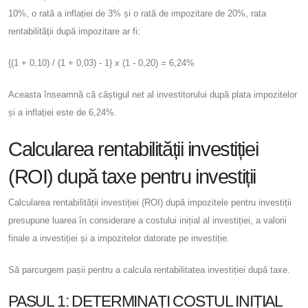
10%, o rată a inflației de 3% și o rată de impozitare de 20%, rata
rentabilității după impozitare ar fi:
{(1 + 0,10) / (1 + 0,03) - 1} x (1 - 0,20) = 6,24%
Aceasta înseamnă că câștigul net al investitorului după plata impozitelor
și a inflației este de 6,24%.
Calcularea rentabilității investiției
(ROI) după taxe pentru investiții
Calcularea rentabilității investiției (ROI) după impozitele pentru investiții
presupune luarea în considerare a costului inițial al investiției, a valorii
finale a investiției și a impozitelor datorate pe investiție.
Să parcurgem pașii pentru a calcula rentabilitatea investiției după taxe.
PASUL 1: DETERMINAȚI COSTUL INIȚIAL