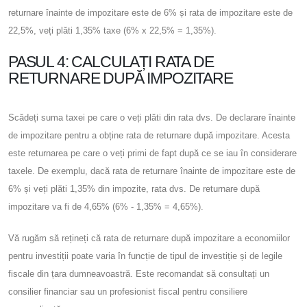
returnare înainte de impozitare este de 6% și rata de impozitare este de
22,5%, veți plăti 1,35% taxe (6% x 22,5% = 1,35%).
PASUL 4: CALCULAȚI RATA DE
RETURNARE DUPĂ IMPOZITARE
Scădeți suma taxei pe care o veți plăti din rata dvs. De declarare înainte
de impozitare pentru a obține rata de returnare după impozitare. Acesta
este returnarea pe care o veți primi de fapt după ce se iau în considerare
taxele. De exemplu, dacă rata de returnare înainte de impozitare este de
6% și veți plăti 1,35% din impozite, rata dvs. De returnare după
impozitare va fi de 4,65% (6% - 1,35% = 4,65%).
Vă rugăm să rețineți că rata de returnare după impozitare a economiilor
pentru investiții poate varia în funcție de tipul de investiție și de legile
fiscale din țara dumneavoastră. Este recomandat să consultați un
consilier financiar sau un profesionist fiscal pentru consiliere