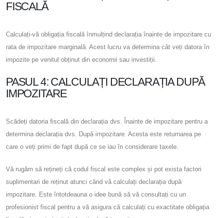
FISCALĂ
Calculați-vă obligația fiscală înmulțind declarația înainte de impozitare cu
rata de impozitare marginală. Acest lucru va determina cât veți datora în
impozite pe venitul obținut din economii sau investiții.
PASUL 4: CALCULAȚI DECLARAȚIA DUPĂ
IMPOZITARE
Scădeți datoria fiscală din declarația dvs. Înainte de impozitare pentru a
determina declarația dvs. După impozitare. Acesta este returnarea pe
care o veți primi de fapt după ce se iau în considerare taxele.
Vă rugăm să rețineți că codul fiscal este complex și pot exista factori
suplimentari de reținut atunci când vă calculați declarația după
impozitare. Este întotdeauna o idee bună să vă consultați cu un
profesionist fiscal pentru a vă asigura că calculați cu exactitate obligația