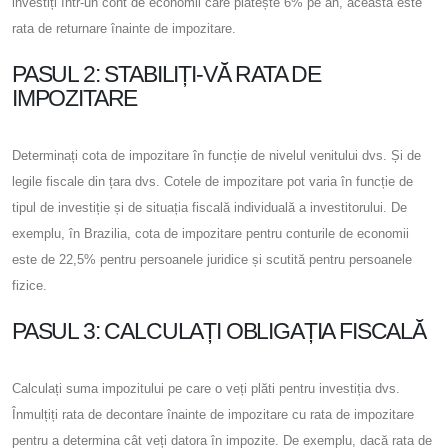
investiți într-un cont de economii care plătește 6% pe an, aceasta este
rata de returnare înainte de impozitare.
PASUL 2: STABILIȚI-VĂ RATA DE
IMPOZITARE
Determinați cota de impozitare în funcție de nivelul venitului dvs. Și de
legile fiscale din țara dvs. Cotele de impozitare pot varia în funcție de
tipul de investiție și de situația fiscală individuală a investitorului. De
exemplu, în Brazilia, cota de impozitare pentru conturile de economii
este de 22,5% pentru persoanele juridice și scutită pentru persoanele
fizice.
PASUL 3: CALCULAȚI OBLIGAȚIA FISCALĂ
Calculați suma impozitului pe care o veți plăti pentru investiția dvs.
Înmulțiți rata de decontare înainte de impozitare cu rata de impozitare
pentru a determina cât veți datora în impozite. De exemplu, dacă rata de