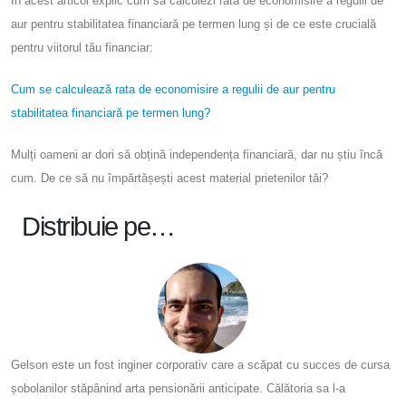
În acest articol explic cum să calculezi rata de economisire a regulii de
aur pentru stabilitatea financiară pe termen lung și de ce este crucială
pentru viitorul tău financiar:
Cum se calculează rata de economisire a regulii de aur pentru
stabilitatea financiară pe termen lung?
Mulți oameni ar dori să obțină independența financiară, dar nu știu încă
cum. De ce să nu împărtășești acest material prietenilor tăi?
Distribuie pe…
Gelson este un fost inginer corporativ care a scăpat cu succes de cursa
șobolanilor stăpânind arta pensionării anticipate. Călătoria sa l-a