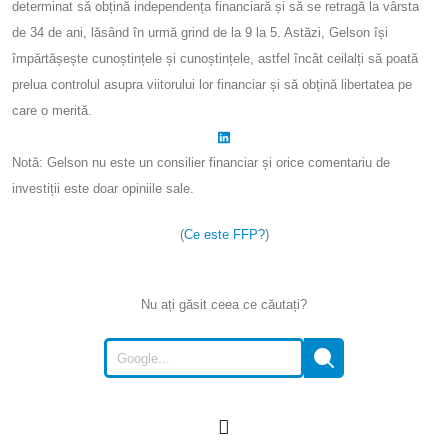
determinat să obțină independența financiară și să se retragă la vârsta
de 34 de ani, lăsând în urmă grind de la 9 la 5. Astăzi, Gelson își
împărtășește cunoștințele și cunoștințele, astfel încât ceilalți să poată
prelua controlul asupra viitorului lor financiar și să obțină libertatea pe
care o merită.
Notă: Gelson nu este un consilier financiar și orice comentariu de
investiții este doar opiniile sale.
(
Ce este FFP?
)
Nu ați găsit ceea ce căutați?