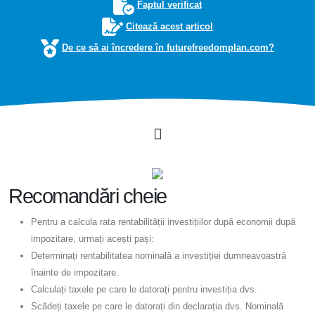
Faptul verificat
Citează acest articol
De ce să ai încredere în futurefreedomplan.com?
Recomandări cheie
Pentru a calcula rata rentabilității investițiilor după economii după
impozitare, urmați acești pași:
Determinați rentabilitatea nominală a investiției dumneavoastră
înainte de impozitare.
Calculați taxele pe care le datorați pentru investiția dvs.
Scădeți taxele pe care le datorați din declarația dvs. Nominală