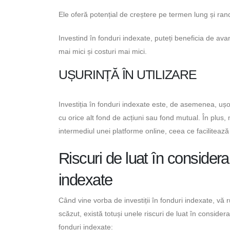
Ele oferă potențial de creștere pe termen lung și ra
Investind în fonduri indexate, puteți beneficia de avan
mai mici și costuri mai mici.
UȘURINȚĂ ÎN UTILIZARE
Investiția în fonduri indexate este, de asemenea, ușoa
cu orice alt fond de acțiuni sau fond mutual. În plus, 
intermediul unei platforme online, ceea ce facilitează i
Riscuri de luat în considerar
indexate
Când vine vorba de investiții în fonduri indexate, vă r
scăzut, există totuși unele riscuri de luat în considera
fonduri indexate: