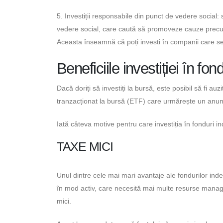
5. Investiții responsabile din punct de vedere social: 
vedere social, care caută să promoveze cauze precum
Aceasta înseamnă că poți investi în companii care se a
Beneficiile investiției în fon
Dacă doriți să investiți la bursă, este posibil să fi a
tranzacționat la bursă (ETF) care urmărește un anum
Iată câteva motive pentru care investiția în fonduri in
TAXE MICI
Unul dintre cele mai mari avantaje ale fondurilor in
în mod activ, care necesită mai multe resurse manage
mici.