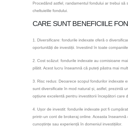
Procedând astfel, randamentul fondului ar trebui să s
cheltuielile fondului.
CARE SUNT BENEFICIILE FO
1. Diversificare: fondurile indexate oferă o diversifi
oportunități de investiții. Investind în toate companiile 
2. Cost scăzut: fondurile indexate au comisioane mai
plătit. Acest lucru înseamnă că puteți păstra mai mult
3. Risc redus: Deoarece scopul fondurilor indexate est
sunt diversificate în mod natural și, astfel, prezintă u
opțiune excelentă pentru investitorii începători care 
4. Ușor de investit: fondurile indexate pot fi cumpăr
printr-un cont de brokeraj online. Aceasta înseamnă că
cunoștințe sau experiență în domeniul investițiilor.