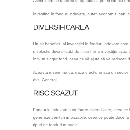
Acest lucru se datorează faptului că pur și simplu ur
Investind în fonduri indexate, puteți economisi bani p
DIVERSIFICAREA
Un alt beneficiu al investiției în fonduri indexate est
o selecție diversificată de titluri într-o investiție ușo
într-un singur fond, ceea ce vă ajută să vă reduceți ri
Aceasta înseamnă că, dacă o acțiune sau un sector a
dvs. General.
RISC SCAZUT
Fondurile indexate sunt foarte diversificate, ceea c
genereze venituri impozabile, ceea ce poate duce la a
tipuri de fonduri mutuale.