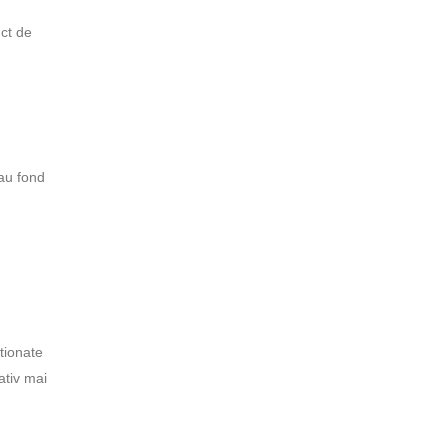
nct de
sau fond
tionate
ativ mai