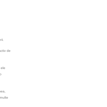
ii.
ctiv de
 ele
 o
nea,
 multe