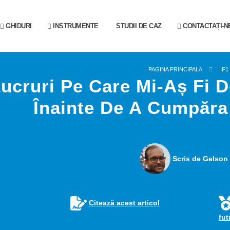
GHIDURI
INSTRUMENTE
STUDII DE CAZ
CONTACTAȚI-N
PAGINA PRINCIPALA
IF1
ucruri Pe Care Mi-Aș Fi Do
Înainte De A Cumpăra
Scris de Gelson 
Citează acest articol
fu