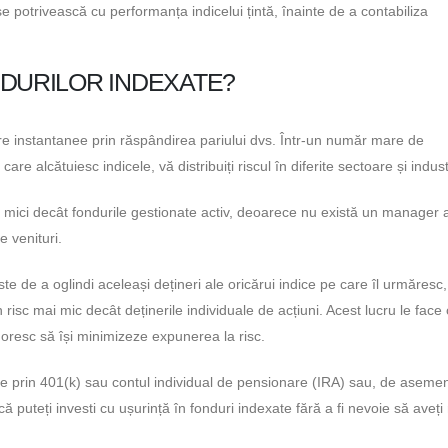
e potrivească cu performanța indicelui țintă, înainte de a contabiliza
NDURILOR INDEXATE?
care instantanee prin răspândirea pariului dvs. Într-un număr mare de
care alcătuiesc indicele, vă distribuiți riscul în diferite sectoare și industr
 mici decât fondurile gestionate activ, deoarece nu există un manager a
e venituri.
e de a oglindi aceleași dețineri ale oricărui indice pe care îl urmăresc,
n risc mai mic decât deținerile individuale de acțiuni. Acest lucru le face
doresc să își minimizeze expunerea la risc.
ate prin 401(k) sau contul individual de pensionare (IRA) sau, de aseme
 puteți investi cu ușurință în fonduri indexate fără a fi nevoie să aveți