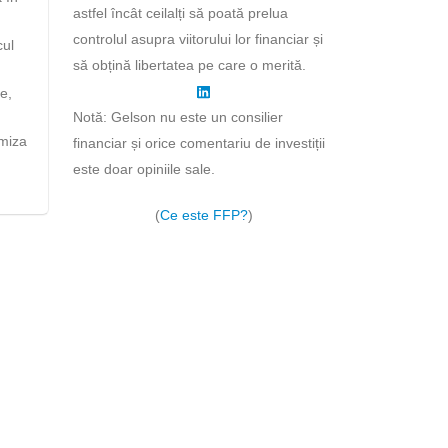
astfel încât ceilalți să poată prelua
controlul asupra viitorului lor financiar și
cul
să obțină libertatea pe care o merită.
e,
Notă: Gelson nu este un consilier
imiza
financiar și orice comentariu de investiții
este doar opiniile sale.
(
Ce este FFP?
)