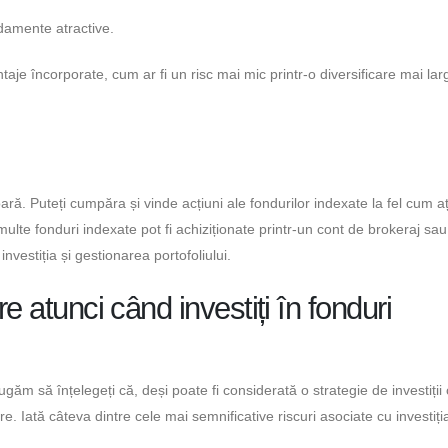
ndamente atractive.
taje încorporate, cum ar fi un risc mai mic printr-o diversificare mai lar
ră. Puteți cumpăra și vinde acțiuni ale fondurilor indexate la fel cum aț
multe fonduri indexate pot fi achiziționate printr-un cont de brokeraj sau
nvestiția și gestionarea portofoliului.
e atunci când investiți în fonduri
ugăm să înțelegeți că, deși poate fi considerată o strategie de investiții 
re. Iată câteva dintre cele mai semnificative riscuri asociate cu investiți