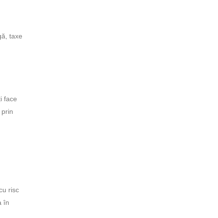
gă, taxe
i face
 prin
cu risc
a în