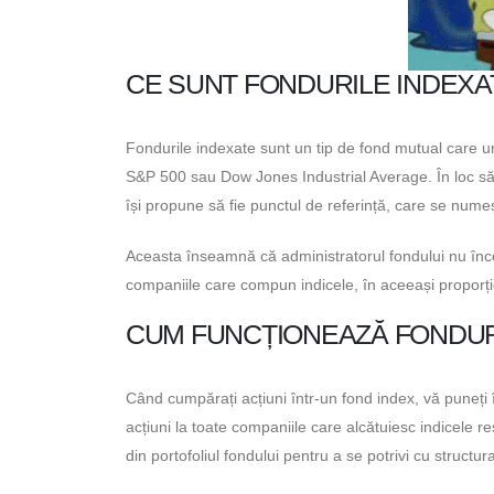
CE SUNT FONDURILE INDEXA
Fondurile indexate sunt un tip de fond mutual care ur
S&P 500 sau Dow Jones Industrial Average. În loc să
își propune să fie punctul de referință, care se nu
Aceasta înseamnă că administratorul fondului nu încea
companiile care compun indicele, în aceeași proporți
CUM FUNCȚIONEAZĂ FONDUR
Când cumpărați acțiuni într-un fond index, vă puneți î
acțiuni la toate companiile care alcătuiesc indicele r
din portofoliul fondului pentru a se potrivi cu structura