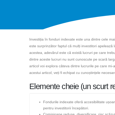
Investiția în fonduri indexate este una dintre cele ma
este surprinzător faptul că mulți investitori apelează 
acestea, adevărul este că există lucruri pe care trebui
dintre aceste lucruri nu sunt cunoscute pe scară largă
articol voi explora câteva dintre lucrurile pe care mi-a
acestui articol, veți fi echipat cu cunoștințele necesar
Elemente cheie (un scurt 
Fondurile indexate oferă accesibilitate ușoar
pentru investitorii începători.
Comisioane reduse, diversificare, risc scăzut 