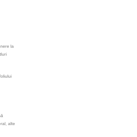
unere la
luri
liului
să
al, alte