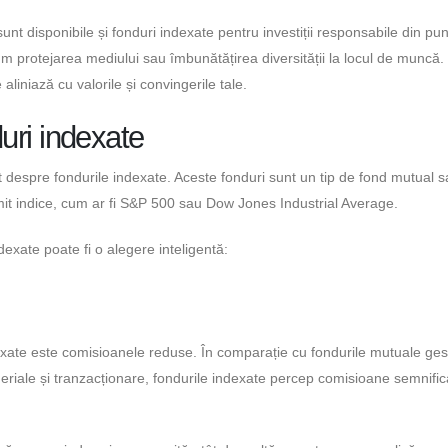
sunt disponibile și fonduri indexate pentru investiții responsabile din pu
 protejarea mediului sau îmbunătățirea diversității la locul de muncă.
liniază cu valorile și convingerile tale.
duri indexate
uzit despre fondurile indexate. Aceste fonduri sunt un tip de fond mutual 
it indice, cum ar fi S&P 500 sau Dow Jones Industrial Average.
dexate poate fi o alegere inteligentă:
dexate este comisioanele reduse. În comparație cu fondurile mutuale ges
riale și tranzacționare, fondurile indexate percep comisioane semnific