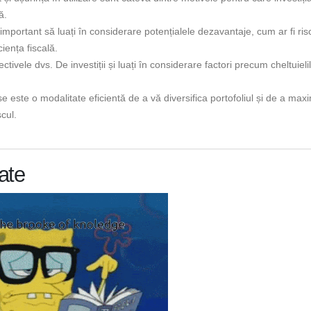
ă.
 important să luați în considerare potențialele dezavantaje, cum ar fi ris
iența fiscală.
tivele dvs. De investiții și luați în considerare factori precum cheltuielil
se este o modalitate eficientă de a vă diversifica portofoliul și de a max
cul.
ate