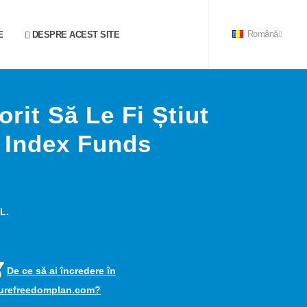
E
DESPRE ACEST SITE
Română
rit Să Le Fi Știut
 Index Funds
L.
De ce să ai încredere în
turefreedomplan.com?