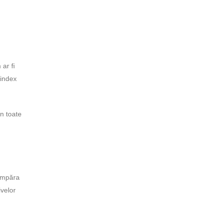
ar fi
 index
în toate
cumpăra
ivelor