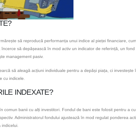
TE?
mărește să reproducă performanța unui indice al pieței financiare, cum 
 încerce să depășească în mod activ un indicator de referință, un fond
mește management pasiv.
rcă să aleagă acțiuni individuale pentru a depăși piața, ci investește 
e cu indicele.
ILE INDEXATE?
n comun banii cu alți investitori. Fondul de bani este folosit pentru a 
espectiv. Administratorul fondului ajustează în mod regulat ponderea act
 indicelui.