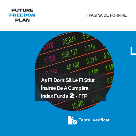
PAGINA DE PORNIRE
L
Aș Fi Dorit Să Le Fi Știut
Înainte De A Cumpăra
Index Funds 🏖️ - FFP
Faptul verificat