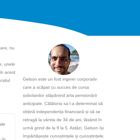
care, nu
te, unele
 în acest
Gelson este un fost inginer corporativ
rșitul
care a scăpat cu succes de cursa
șobolanilor stăpânind arta pensionării
anticipate. Călătoria sa l-a determinat să
obțină independența financiară și să se
retragă la vârsta de 34 de ani, lăsând în
ale
urmă grind de la 9 la 5. Astăzi, Gelson își
împărtășește cunoștințele și cunoștințele,
 în