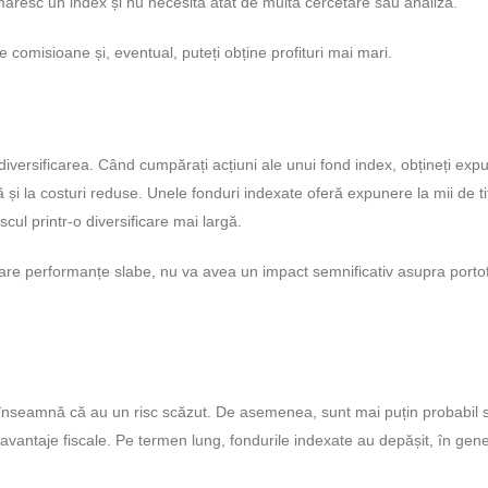
măresc un index și nu necesită atât de multă cercetare sau analiză.
e comisioane și, eventual, puteți obține profituri mai mari.
e diversificarea. Când cumpărați acțiuni ale unui fond index, obțineți exp
ară și la costuri reduse. Unele fonduri indexate oferă expunere la mii de tit
scul printr-o diversificare mai largă.
re performanțe slabe, nu va avea un impact semnificativ asupra portofo
e înseamnă că au un risc scăzut. De asemenea, sunt mai puțin probabil 
vantaje fiscale. Pe termen lung, fondurile indexate au depășit, în gener