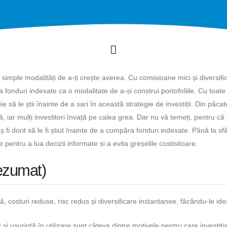
i simple modalități de a-ți crește averea. Cu comisioane mici și diversifi
la fonduri indexate ca o modalitate de a-și construi portofoliile. Cu toate
e să le știi înainte de a sari în această strategie de investiții. Din păca
, iar mulți investitori învață pe calea grea. Dar nu vă temeți, pentru că
ș fi dorit să le fi știut înainte de a cumpăra fonduri indexate. Până la sfâ
e pentru a lua decizii informate și a evita greșelile costisitoare.
rezumat)
ă, costuri reduse, risc redus și diversificare instantanee, făcându-le ide
și ușurință în utilizare sunt câteva dintre motivele pentru care investiția