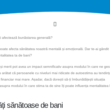
îți afectează bunăstarea generală?
 poate afecta sănătatea noastră mentală și emoțională. Dar te-ai gândit
ntalitatea ta de bani?
 și merit pot avea un impact semnificativ asupra modului în care ne ge
 au arătat că persoanele cu niveluri mai ridicate de autoestima au tendin
financiar mai mare. Așadar, dacă dorești să-ți îmbunătățești situația
 asupra modului în care stima ta de sine îți poate influența mentalitatea
ăți sănătoase de bani