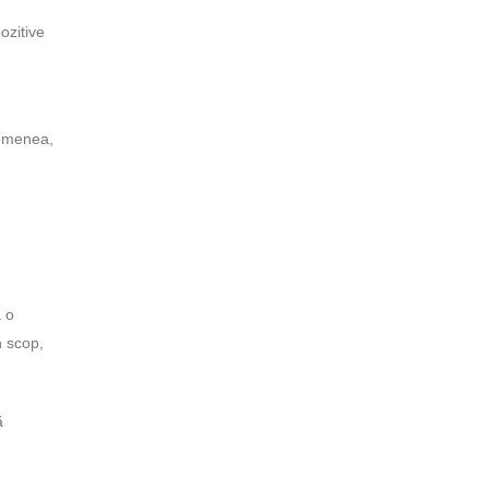
ozitive
semenea,
a o
n scop,
ă