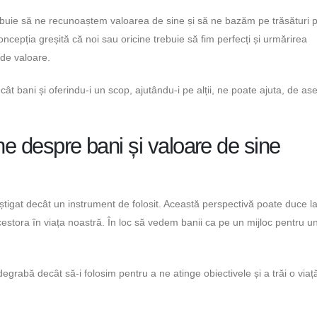
rebuie să ne recunoaștem valoarea de sine și să ne bazăm pe trăsături p
ncepția greșită că noi sau oricine trebuie să fim perfecți și urmărirea
 de valoare.
cât bani și oferindu-i un scop, ajutându-i pe alții, ne poate ajuta, de a
ne despre bani și valoare de sine
igat decât un instrument de folosit. Această perspectivă poate duce l
 acestora în viața noastră. În loc să vedem banii ca pe un mijloc pentru u
rabă decât să-i folosim pentru a ne atinge obiectivele și a trăi o viaț