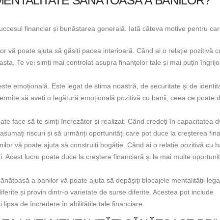
uccesul financiar și bunăstarea generală. Iată câteva motive pentru car
r vă poate ajuta să găsiți pacea interioară. Când ai o relație pozitivă c
sta. Te vei simți mai controlat asupra finanțelor tale și mai puțin îngrijo
ste emoțională. Este legat de stima noastră, de securitate și de identit
ermite să aveți o legătură emoțională pozitivă cu banii, ceea ce poate 
te face să te simți încrezător și realizat. Când credeți în capacitatea 
asumați riscuri și să urmăriți oportunități care pot duce la creșterea fin
or vă poate ajuta să construiți bogăție. Când ai o relație pozitivă cu ba
. Acest lucru poate duce la creștere financiară și la mai multe oportunit
sănătoasă a banilor vă poate ajuta să depășiți blocajele mentalității leg
ferite și provin dintr-o varietate de surse diferite. Acestea pot include
 lipsa de încredere în abilitățile tale financiare.