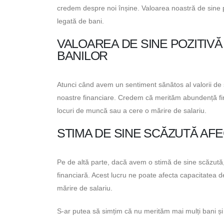
credem despre noi înșine. Valoarea noastră de sine po
legată de bani.
VALOAREA DE SINE POZITIVĂ
BANILOR
Atunci când avem un sentiment sănătos al valorii de s
noastre financiare. Credem că merităm abundență fina
locuri de muncă sau a cere o mărire de salariu.
STIMA DE SINE SCĂZUTĂ AF
Pe de altă parte, dacă avem o stimă de sine scăzut
financiară. Acest lucru ne poate afecta capacitatea d
mărire de salariu.
S-ar putea să simțim că nu merităm mai mulți bani ș