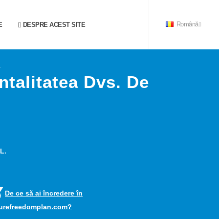
E
DESPRE ACEST SITE
Română
1
ntalitatea Dvs. De
L.
De ce să ai încredere în
turefreedomplan.com?