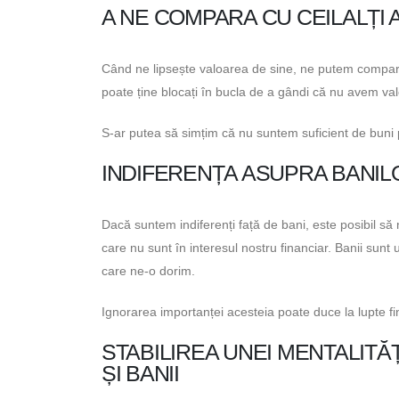
A NE COMPARA CU CEILALȚI
Când ne lipsește valoarea de sine, ne putem compara 
poate ține blocați în bucla de a gândi că nu avem val
S-ar putea să simțim că nu suntem suficient de buni 
INDIFERENȚA ASUPRA BANIL
Dacă suntem indiferenți față de bani, este posibil să
care nu sunt în interesul nostru financiar. Banii sunt
care ne-o dorim.
Ignorarea importanței acesteia poate duce la lupte fin
STABILIREA UNEI MENTALITĂ
ȘI BANII