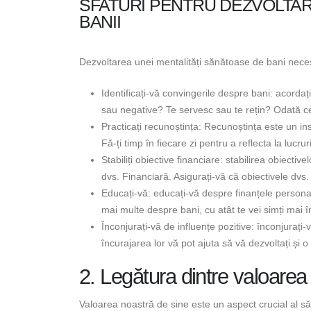
SFATURI PENTRU DEZVOLTAR
BANII
Dezvoltarea unei mentalități sănătoase de bani necesit
Identificați-vă convingerile despre bani: acordaț
sau negative? Te servesc sau te rețin? Odată ce î
Practicați recunoștința: Recunoștința este un in
Fă-ți timp în fiecare zi pentru a reflecta la lucrur
Stabiliți obiective financiare: stabilirea obiecti
dvs. Financiară. Asigurați-vă că obiectivele dvs. 
Educați-vă: educați-vă despre finanțele personale. C
mai multe despre bani, cu atât te vei simți mai î
Înconjurați-vă de influențe pozitive: înconjurați
încurajarea lor vă pot ajuta să vă dezvoltați și 
2. Legătura dintre valoarea
Valoarea noastră de sine este un aspect crucial al să