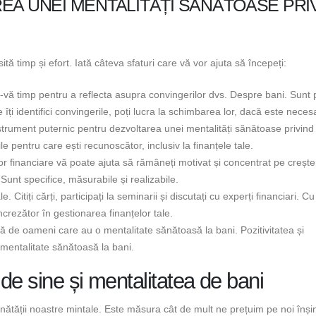
EA UNEI MENTALITĂȚI SĂNĂTOASE PRI
ă timp și efort. Iată câteva sfaturi care vă vor ajuta să începeți:
i-vă timp pentru a reflecta asupra convingerilor dvs. Despre bani. Sunt 
ți identifici convingerile, poți lucra la schimbarea lor, dacă este necesa
strument puternic pentru dezvoltarea unei mentalități sănătoase privind 
ile pentru care ești recunoscător, inclusiv la finanțele tale.
velor financiare vă poate ajuta să rămâneți motivat și concentrat pe creșt
Sunt specifice, măsurabile și realizabile.
itiți cărți, participați la seminarii și discutați cu experți financiari. Cu 
ncrezător în gestionarea finanțelor tale.
-vă de oameni care au o mentalitate sănătoasă la bani. Pozitivitatea și
o mentalitate sănătoasă la bani.
 de sine și mentalitatea de bani
nătății noastre mintale. Este măsura cât de mult ne prețuim pe noi înși