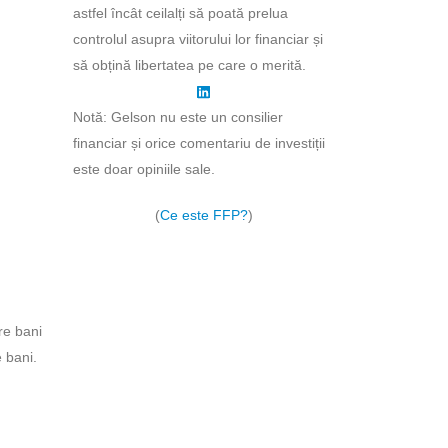
astfel încât ceilalți să poată prelua
controlul asupra viitorului lor financiar și
să obțină libertatea pe care o merită.
Notă: Gelson nu este un consilier
financiar și orice comentariu de investiții
este doar opiniile sale.
(
Ce este FFP?
)
re bani
 bani.