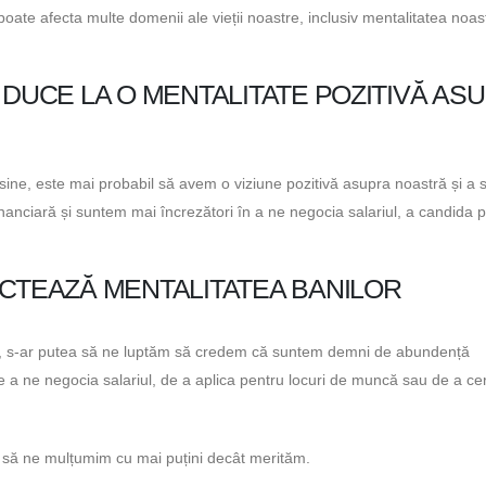
ate afecta multe domenii ale vieții noastre, inclusiv mentalitatea noas
 DUCE LA O MENTALITATE POZITIVĂ AS
ine, este mai probabil să avem o viziune pozitivă asupra noastră și a si
nciară și suntem mai încrezători în a ne negocia salariul, a candida 
ECTEAZĂ MENTALITATEA BANILOR
ă, s-ar putea să ne luptăm să credem că suntem demni de abundență
e a ne negocia salariul, de a aplica pentru locuri de muncă sau de a ce
i să ne mulțumim cu mai puțini decât merităm.