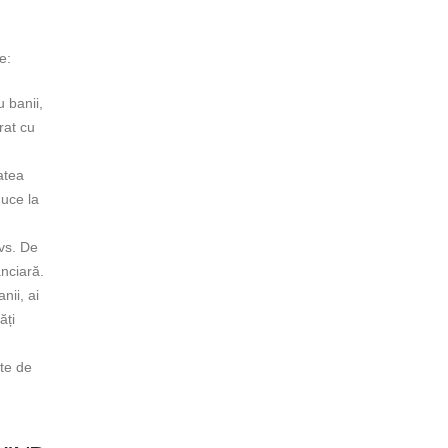
e:
u banii,
rat cu
atea
duce la
dvs. De
anciară.
nii, ai
ăți
ate de