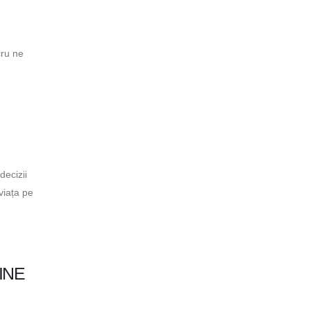
cru ne
decizii
viața pe
INE