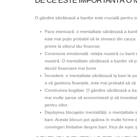
O gândire sănătoasă a banilor este crucială pentru s
Pace interioară: o mentalitate sănătoasă a banilo
este mai puțin probabil să te stresezi din cauza a
privire la viitorul tău financiar.
Conexiune emoțională: relația noastră cu banii e
noastră. O mentalitate sănătoasă a banilor vă p
decizii financiare mai bune.
Încredere: o mentalitate sănătoasă la bani te poa
a vă gestiona finanțele, este mai probabil să vă 
Construirea bogăției: O gândire sănătoasă a banil
mai multe șanse să economisești și să investești
pentru viitor.
Depășirea blocajelor mentalității: o mentalitate 
bani. Aceste blocuri pot apărea în multe forme di
convingeri limitative despre bani, frica de eșec și