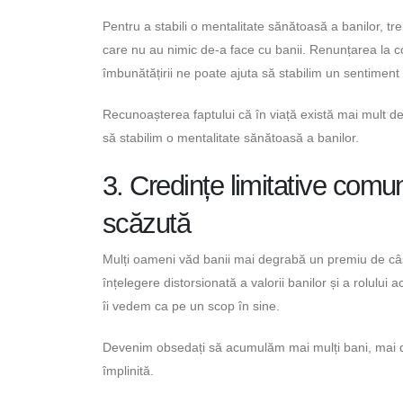
Pentru a stabili o mentalitate sănătoasă a banilor, t
care nu au nimic de-a face cu banii. Renunțarea la co
îmbunătățirii ne poate ajuta să stabilim un sentiment
Recunoașterea faptului că în viață există mai mult de
să stabilim o mentalitate sănătoasă a banilor.
3. Credințe limitative comu
scăzută
Mulți oameni văd banii mai degrabă un premiu de câșt
înțelegere distorsionată a valorii banilor și a rolului
îi vedem ca pe un scop în sine.
Devenim obsedați să acumulăm mai mulți bani, mai deg
împlinită.