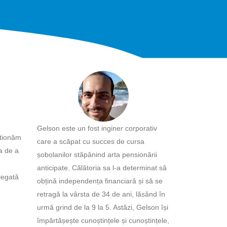
Gelson este un fost inginer corporativ
stionăm
care a scăpat cu succes de cursa
ța de a
șobolanilor stăpânind arta pensionării
anticipate. Călătoria sa l-a determinat să
 legată
obțină independența financiară și să se
retragă la vârsta de 34 de ani, lăsând în
urmă grind de la 9 la 5. Astăzi, Gelson își
împărtășește cunoștințele și cunoștințele,