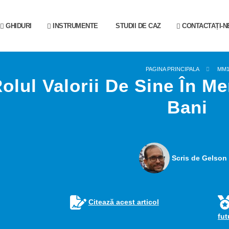
GHIDURI
INSTRUMENTE
STUDII DE CAZ
CONTACTAȚI-N
PAGINA PRINCIPALA
MM
olul Valorii De Sine În Me
Bani
Scris de Gelson 
Citează acest articol
fu