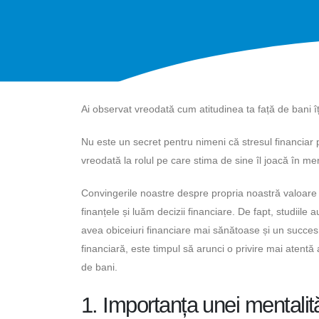
Ai observat vreodată cum atitudinea ta față de bani 
Nu este un secret pentru nimeni că stresul financiar
vreodată la rolul pe care stima de sine îl joacă în me
Convingerile noastre despre propria noastră valoare
finanțele și luăm decizii financiare. De fapt, studiile
avea obiceiuri financiare mai sănătoase și un succes 
financiară, este timpul să arunci o privire mai atentă
de bani.
1. Importanța unei mentalit