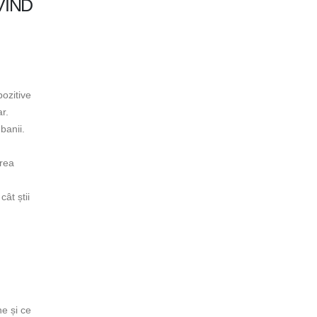
VIND
pozitive
r.
banii.
erea
cât știi
ne și ce