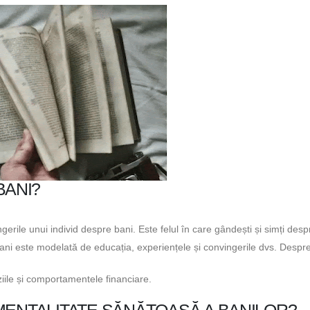
BANI?
gerile unui individ despre bani. Este felul în care gândești și simți desp
 bani este modelată de educația, experiențele și convingerile dvs. Despre
iziile și comportamentele financiare.
MENTALITATE SĂNĂTOASĂ A BANILOR?