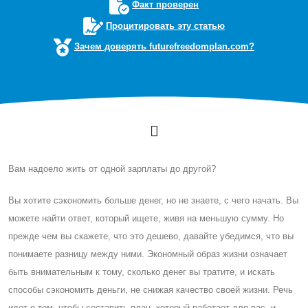
Факт проверен
Процитировать эту статью
Зачем доверять futurefreedomplan.com?
Вам надоело жить от одной зарплаты до другой?
Вы хотите сэкономить больше денег, но не знаете, с чего начать. Вы
можете найти ответ, который ищете, живя на меньшую сумму. Но
прежде чем вы скажете, что это дешево, давайте убедимся, что вы
понимаете разницу между ними. Экономный образ жизни означает
быть внимательным к тому, сколько денег вы тратите, и искать
способы сэкономить деньги, не снижая качество своей жизни. Речь
идет о том, чтобы составить план, который работает для вас, и