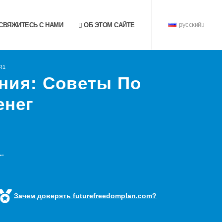
СВЯЖИТЕСЬ С НАМИ
ОБ ЭТОМ САЙТЕ
русский
R1
ния: Советы По
енег
.
Зачем доверять futurefreedomplan.com?