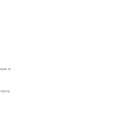
ния и
плата