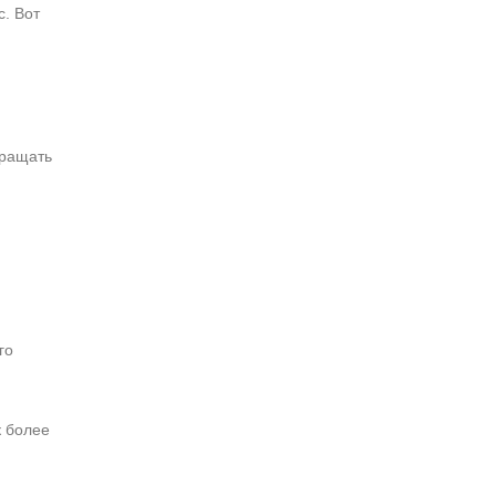
с. Вот
кращать
го
к более