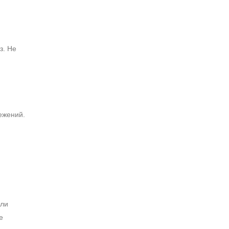
з. Не
ежений.
или
е