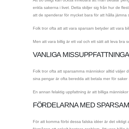
enkla sakerna i livet. Detta skiljer sig från hur de fles
att de spenderar för mycket bara för att hålla jämna
Folk tror ofta att att vara sparsam betyder att vara b
Men att vara billig är ett val och ett sätt att leva br
VANLIGA MISSUPPFATTNING
Folk tror ofta att sparsamma människor alltid väljer d
sina pengar är ofta beredda att betala mer för sake
En annan felaktig uppfattning är att billiga människo
FÖRDELARNA MED SPARSA
För att komma förbi dessa falska idéer är det viktigt at
förmågan att enkelt hantera problem. Att vara billig ä