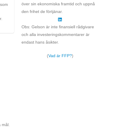
över sin ekonomiska framtid och uppnå
t som
den frihet de förtjänar.
r.
Obs: Gelson är inte finansiell rådgivare
och alla investeringskommentarer är
endast hans åsikter.
(
Vad är FFP?
)
a mål.