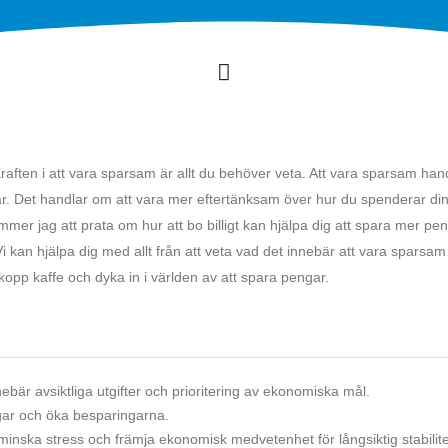
Kraften i att vara sparsam är allt du behöver veta. Att vara sparsam hand
llar. Det handlar om att vara mer eftertänksam över hur du spenderar di
 kommer jag att prata om hur att bo billigt kan hjälpa dig att spara mer pe
Vi kan hjälpa dig med allt från att veta vad det innebär att vara sparsam ti
kopp kaffe och dyka in i världen av att spara pengar.
nebär avsiktliga utgifter och prioritering av ekonomiska mål.
gar och öka besparingarna.
inska stress och främja ekonomisk medvetenhet för långsiktig stabilite