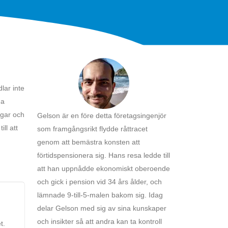
lar inte
na
ngar och
Gelson är en före detta företagsingenjör
ll att
som framgångsrikt flydde råttracet
genom att bemästra konsten att
förtidspensionera sig. Hans resa ledde till
att han uppnådde ekonomiskt oberoende
och gick i pension vid 34 års ålder, och
lämnade 9-till-5-malen bakom sig. Idag
delar Gelson med sig av sina kunskaper
och insikter så att andra kan ta kontroll
t.