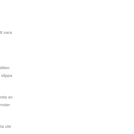
tt vara
sätten
 slippa
esta av
omster
ta ute