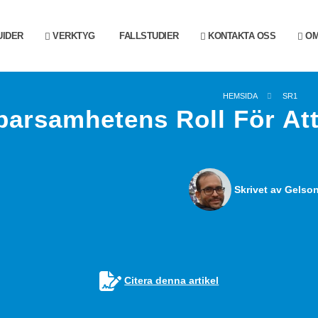
IDER
VERKTYG
FALLSTUDIER
KONTAKTA OSS
OM
HEMSIDA
SR1
parsamhetens Roll För At
Skrivet av Gelson
Citera denna artikel