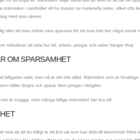
ta människor i samhället vill ha massor av materiella saker, vilket ofta led
 steg med sina vänner.
illig eller att man måste vara sparsam för att man inte har något annat v
a som inkluderar att veta hur tid, arbete, pengar och saker hänger ihop.
AR OM SPARSAMHET
et billigaste valet, men så är det inte alltid. Människor som är försiktig
r som håller längre och sparar dem pengar i längden.
r inte är snygga, men många billiga människor har bra stil.
MHET
t veta att att bo billigt är ett bra val som kan leda till ekonomisk frihet 
r också bra för världen eftersom när du köper mindre nya grejer blir ditt