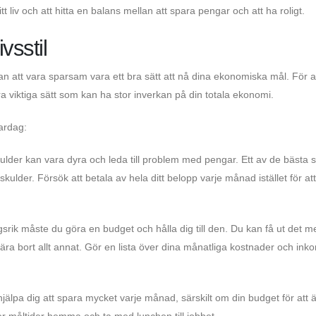
 ditt liv och att hitta en balans mellan att spara pengar och att ha roligt.
vsstil
 att vara sparsam vara ett bra sätt att nå dina ekonomiska mål. För a
viktiga sätt som kan ha stor inverkan på din totala ekonomi.
vardag:
skulder kan vara dyra och leda till problem med pengar. Ett av de bästa 
skulder. Försök att betala av hela ditt belopp varje månad istället för att
srik måste du göra en budget och hålla dig till den. Du kan få ut det m
kära bort allt annat. Gör en lista över dina månatliga kostnader och ink
.
jälpa dig att spara mycket varje månad, särskilt om din budget för att ä
 fler måltider hemma och ta med lunchen till jobbet.