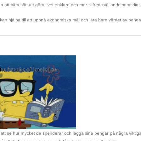
att hitta sätt att göra livet enklare och mer tillfredsställande samtidig
 kan hjälpa till att uppnå ekonomiska mål och lära barn värdet av penga
 att se hur mycket de spenderar och lägga sina pengar på några viktig