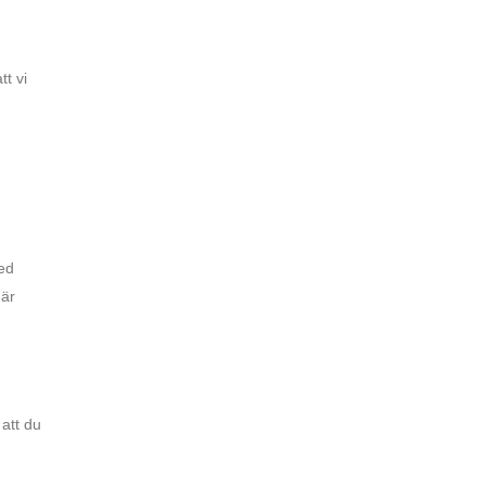
tt vi
med
 är
 att du