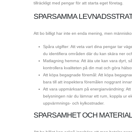
tillräckligt med pengar för att starta eget företag.
SPARSAMMA LEVNADSSTRAT
Att bo billigt har inte en enda mening, men människ
Spåra utgifter: Att veta vart dina pengar tar väg
du identifiera områden där du kan skära ner oc
Matlagning hemma: Att äta ute kan vara dyrt, så
kontrollera kvaliteten på din mat och göra häl
Att köpa begagnade föremål: Att köpa begagnad
bara till att inspektera föremålen noggrant inna
Att vara uppmärksam på energianvändning: Att
belysningen när du lämnar ett rum, koppla ur el
uppvärmnings- och kylkostnader.
SPARSAMHET OCH MATERIAL
Att bo billigt kan också innebära att man betalar pengar