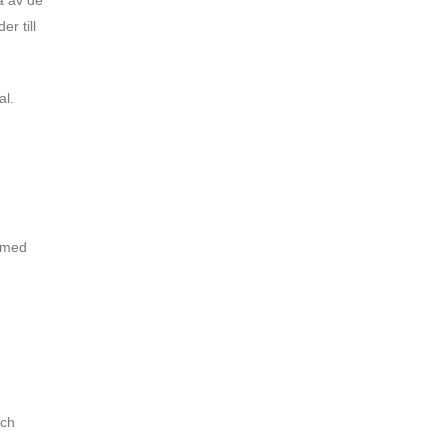
er till
al.
a med
och