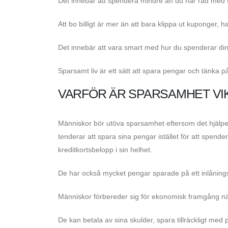
Det innebär att spendera mindre än du har råd med s
Att bo billigt är mer än att bara klippa ut kuponger,
Det innebär att vara smart med hur du spenderar dina
Sparsamt liv är ett sätt att spara pengar och tänka på
VARFÖR ÄR SPARSAMHET VI
Människor bör utöva sparsamhet eftersom det hjälper
tenderar att spara sina pengar istället för att spende
kreditkortsbelopp i sin helhet.
De har också mycket pengar sparade på ett inlåning
Människor förbereder sig för ekonomisk framgång n
De kan betala av sina skulder, spara tillräckligt med pe