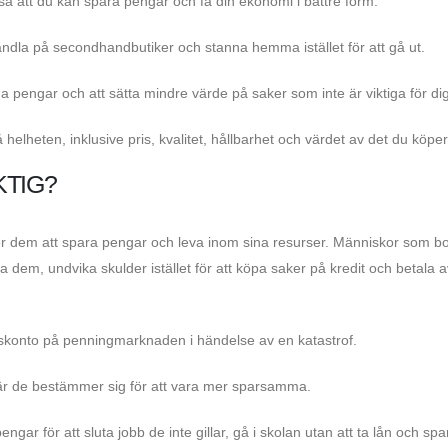
å att du kan spara pengar och få din ekonomi i bättre form.
 handla på secondhandbutiker och stanna hemma istället för att gå ut.
 pengar och att sätta mindre värde på saker som inte är viktiga för dig
 helheten, inklusive pris, kvalitet, hållbarhet och värdet av det du köper
KTIG?
 dem att spara pengar och leva inom sina resurser. Människor som bor 
ra dem, undvika skulder istället för att köpa saker på kredit och betala a
skonto på penningmarknaden i händelse av en katastrof.
är de bestämmer sig för att vara mer sparsamma.
ngar för att sluta jobb de inte gillar, gå i skolan utan att ta lån och spa