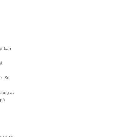
er kan
så
r. Se
Stäng av
 på
ta av de