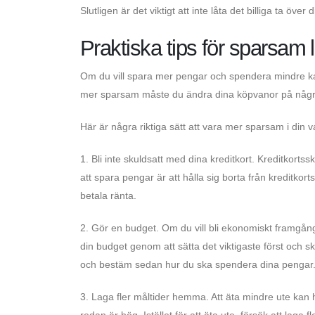
Slutligen är det viktigt att inte låta det billiga ta över
Praktiska tips för sparsam li
Om du vill spara mer pengar och spendera mindre kan
mer sparsam måste du ändra dina köpvanor på några 
Här är några riktiga sätt att vara mer sparsam i din 
1. Bli inte skuldsatt med dina kreditkort. Kreditkorts
att spara pengar är att hålla sig borta från kreditkorts
betala ränta.
2. Gör en budget. Om du vill bli ekonomiskt framgång
din budget genom att sätta det viktigaste först och s
och bestäm sedan hur du ska spendera dina pengar
3. Laga fler måltider hemma. Att äta mindre ute kan h
redan är hög. Istället för att äta ute, försök att laga