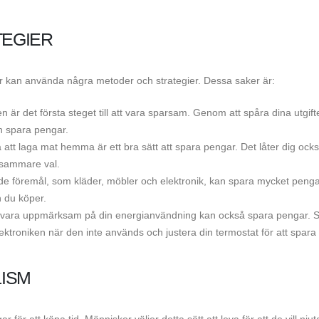
EGIER
or kan använda några metoder och strategier. Dessa saker är:
en är det första steget till att vara sparsam. Genom att spåra dina utgift
h spara pengar.
 att laga mat hemma är ett bra sätt att spara pengar. Det låter dig ock
sosammare val.
e föremål, som kläder, möbler och elektronik, kan spara mycket penga
n du köper.
 vara uppmärksam på din energianvändning kan också spara pengar. 
ektroniken när den inte används och justera din termostat för att spara
ISM
 för att köpa tid. Människor väljer detta sätt att leva för att de vill nju