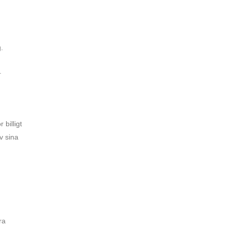
.
.
billigt
v sina
ra