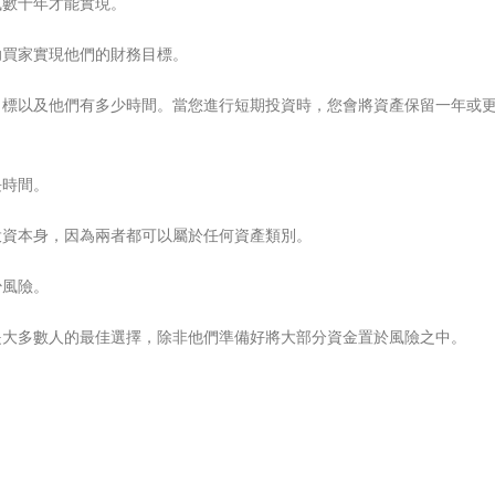
或數十年才能實現。
助買家實現他們的財務目標。
目標以及他們有多少時間。當您進行短期投資時，您會將資產保留一年或
長時間。
投資本身，因為兩者都可以屬於任何資產類別。
少風險。
是大多數人的最佳選擇，除非他們準備好將大部分資金置於風險之中。