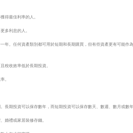
心獲得最佳利率的人。
得更多利息的人。
於一年。任何資產類別都可用於短期和長期購買，但有些資產更有可能作
而且稅收效率低於長期投資。
稅率。
別。長期投資可以保存數年，而短期投資可以保存數天、數週、數月或數
假、婚禮或家居裝修存錢。