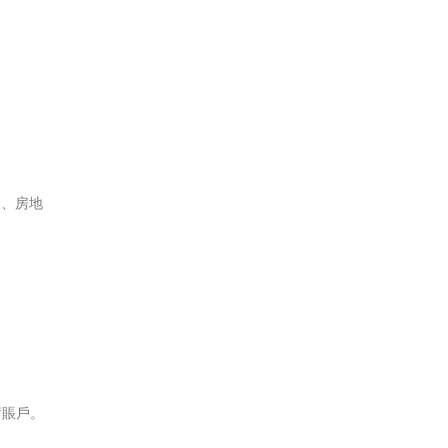
條、房地
蓄賬戶。