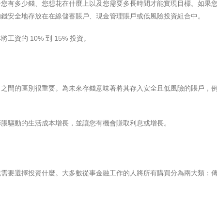
您有多少錢、您想花在什麼​​上以及您需要多長時間才能實現目標。如果
的錢安全地存放在在線儲蓄賬戶、現金管理賬戶或低風險投資組合中。
資的 10% 到 15% 投資。
出之間的區別很重要。為未來存錢意味著將其存入安全且低風險的賬戶，
膨脹驅動的生活成本增長，並讓您有機會賺取利息或增長。
就需要選擇投資什麼。大多數從事金融工作的人將所有購買分為兩大類：