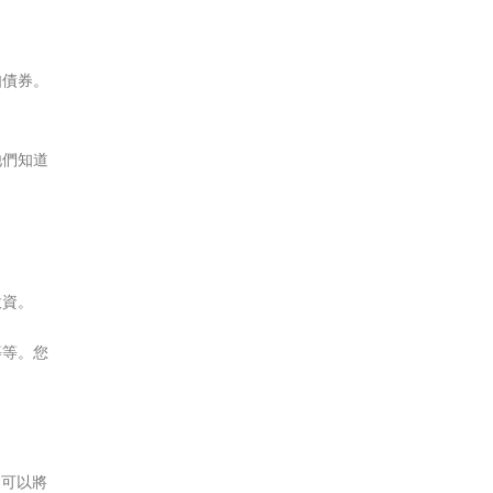
如債券。
他們知道
投資。
等等。您
還可以將