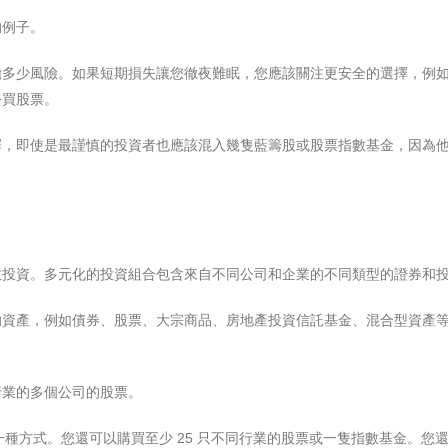
的例子。
擔多少風險。如果短期損失讓您徹夜難眠，您應該關注更安全的選擇，例
去買股票。
擇，即使是最謹慎的投資者也應該混入幾隻藍籌股或股票指數基金，因為
散投資。多元化的投資組合包含來自不同公司和企業的不同類型的證券和
的資產，例如債券、股票、大宗商品、房地產投資信託基金、混合型資產
行業的多個公司的股票。
的一種方式。您還可以購買至少 25 只不同行業的股票或一隻指數基金。您