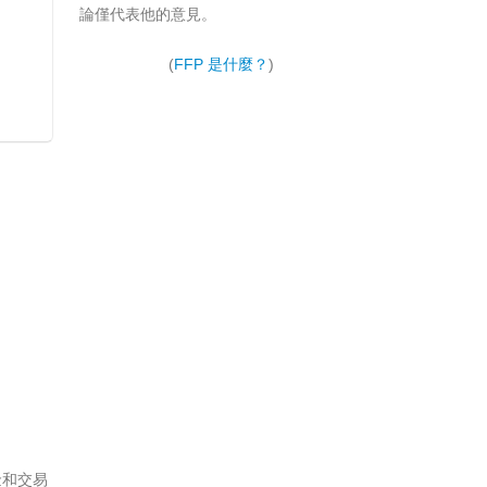
論僅代表他的意見。
(
FFP 是什麼？
)
金和交易