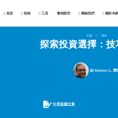
首頁
指南
工具
實例探究
聯絡我們
關於本
主頁
SR1
探索投資選擇：技
由 Gelson L. 撰
引用這篇文章