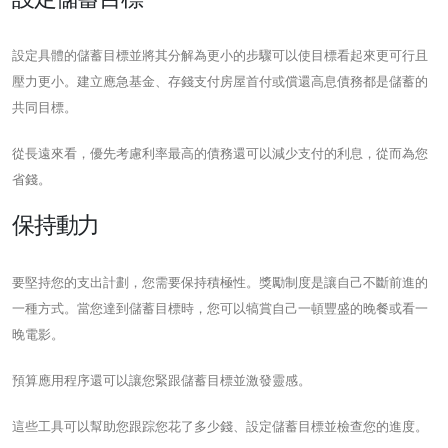
設定具體的儲蓄目標並將其分解為更小的步驟可以使目標看起來更可行且
壓力更小。建立應急基金、存錢支付房屋首付或償還高息債務都是儲蓄的
共同目標。
從長遠來看，優先考慮利率最高的債務還可以減少支付的利息，從而為您
省錢。
保持動力
要堅持您的支出計劃，您需要保持積極性。獎勵制度是讓自己不斷前進的
一種方式。當您達到儲蓄目標時，您可以犒賞自己一頓豐盛的晚餐或看一
晚電影。
預算應用程序還可以讓您緊跟儲蓄目標並激發靈感。
這些工具可以幫助您跟踪您花了多少錢、設定儲蓄目標並檢查您的進度。