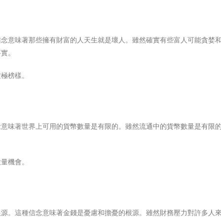
信念意味著那些擁有財富的人天生就是壞人。雖然確實有些富人可能貪婪
事實。
積極榜樣。
念意味著世界上可用的貨幣數量是有限的。雖然流通中的貨幣數量是有限
大量機會。
根源。這種信念意味著金錢是憂慮和擔憂的根源。雖然財務壓力對許多人