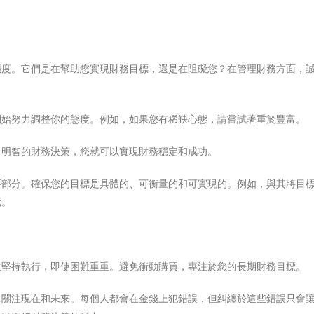
態度。它們是在幫助您實現財務目標，還是在阻礙您？在管理財務方面，
開始努力調整你的態度。例如，如果您有稀缺心態，請嘗試著重於豐富。
出明智的財務決策，您就可以實現財務穩定和成功。
要部分。確保您的目標是具體的、可衡量的和可實現的。例如，與其將目
元。
並堅持執行，即使困難重重。避免衝動購買，專注於您的長期財務目標。
，關注現在和未來。每個人都會在金錢上犯錯誤，但糾纏於這些錯誤只會