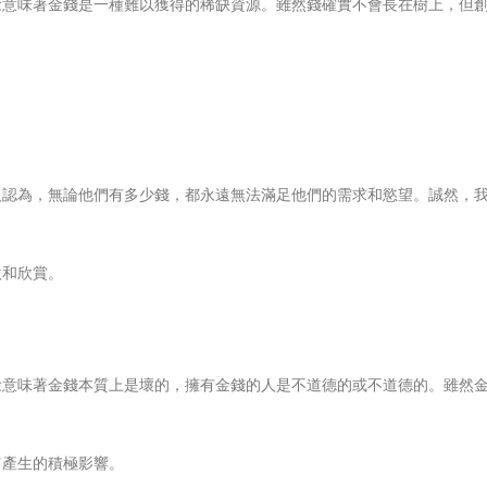
念意味著金錢是一種難以獲得的稀缺資源。雖然錢確實不會長在樹上，但
。
人認為，無論他們有多少錢，都永遠無法滿足他們的需求和慾望。誠然，
激和欣賞。
念意味著金錢本質上是壞的，擁有金錢的人是不道德的或不道德的。雖然
富產生的積極影響。