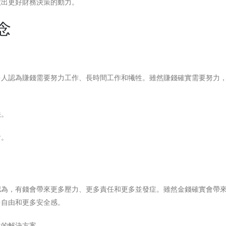
做出更好財務決策的動力。
念
多人認為賺錢需要努力工作、長時間工作和犧牲。雖然賺錢確實需要努力
法。
會。
認為，有錢會帶來更多壓力、更多責任和更多並發症。雖然金錢確實會帶
多自由和更多安全感。
供的解決方案。