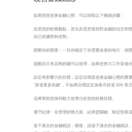
如果您想改善金錢心態，可以採取以下幾個步驟：
反思您的財務觀點：首先反思您當前對金錢的信念和
自己的優勢和劣勢。
調整你的態度：一旦你確定了你需要改進的地方，就
提醒自己有足夠的錢可以使用，如果您努力工作並做
設定有影響力的目標：設定目標是改善金錢心態的重
“節省更多的錢”，不如將目標設定為每月節省 500 美
這將幫助您保持動力並專注於您的財務目標。
遵守紀律：在管理財務方面，紀律是關鍵。制定預算
放下過去的金錢錯誤：最後，請放下過去的金錢錯誤