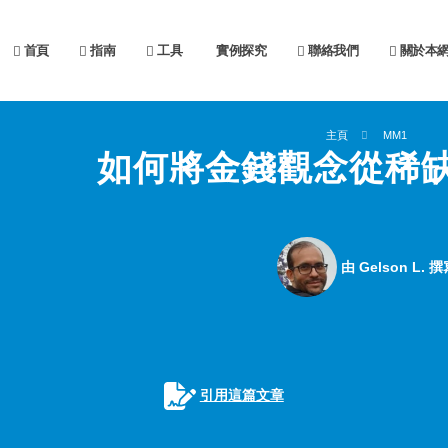
首頁
指南
工具
實例探究
聯絡我們
關於本
主頁
MM1
如何將金錢觀念從稀
由 Gelson L. 撰
引用這篇文章