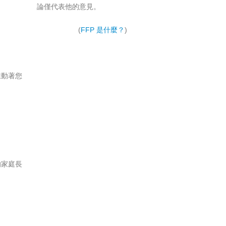
論僅代表他的意見。
(
FFP 是什麼？
)
推動著您
的家庭長